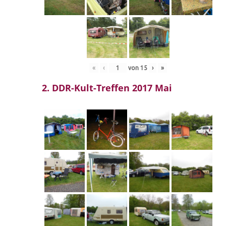
«
‹
von
15
›
»
2. DDR-Kult-Treffen 2017 Mai