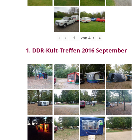
«
‹
von
4
›
»
1. DDR-Kult-Treffen 2016 September