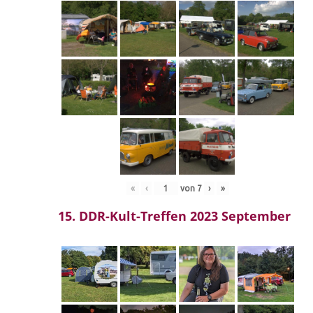
«
‹
von
7
›
»
15. DDR-Kult-Treffen 2023 September