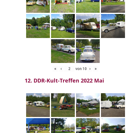
«
‹
von
10
›
»
12. DDR-Kult-Treffen 2022 Mai