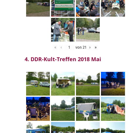
«
‹
von
21
›
»
4. DDR-Kult-Treffen 2018 Mai