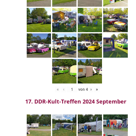
«
‹
von
4
›
»
17. DDR-Kult-Treffen 2024 September