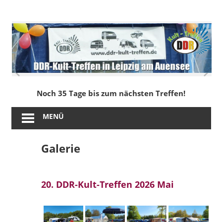
Zum
Inhalt
DDR-
springen
Kult-
Treffen
in
Noch 35 Tage bis zum nächsten Treffen!
Leipzig
MENÜ
am
Galerie
Auensee
20. DDR-Kult-Treffen 2026 Mai