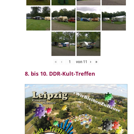
«
‹
von
11
›
»
8. bis 10. DDR-Kult-Treffen