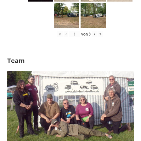
«
‹
von
3
›
»
Team