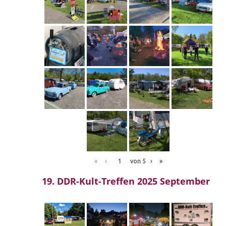
«
‹
von
5
›
»
19. DDR-Kult-Treffen 2025 September