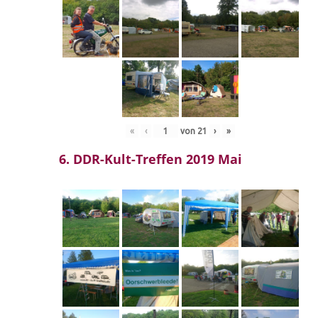
«
‹
von
21
›
»
6. DDR-Kult-Treffen 2019 Mai