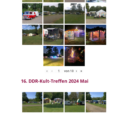
«
‹
von
10
›
»
16. DDR-Kult-Treffen 2024 Mai