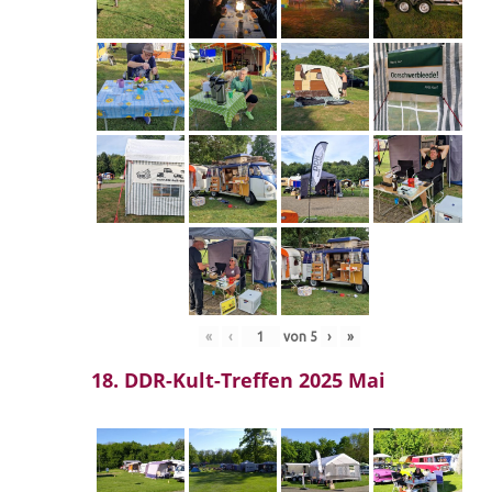
«
‹
von
5
›
»
18. DDR-Kult-Treffen 2025 Mai