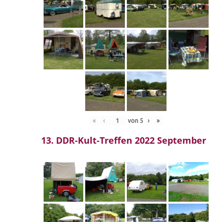
«
‹
von
5
›
»
13. DDR-Kult-Treffen 2022 September