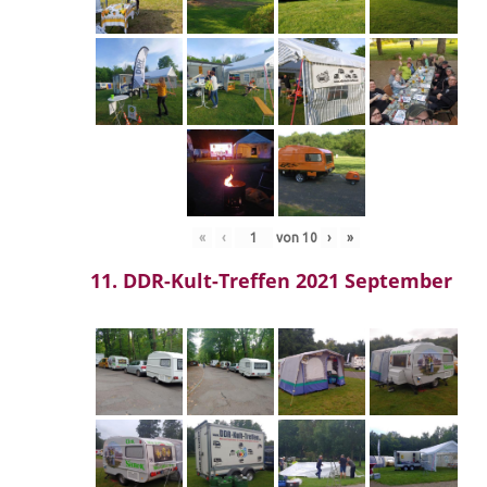
«
‹
von
10
›
»
11. DDR-Kult-Treffen 2021 September