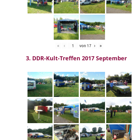
«
‹
von
17
›
»
3. DDR-Kult-Treffen 2017 September