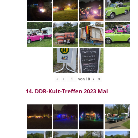
«
‹
von
18
›
»
14. DDR-Kult-Treffen 2023 Mai