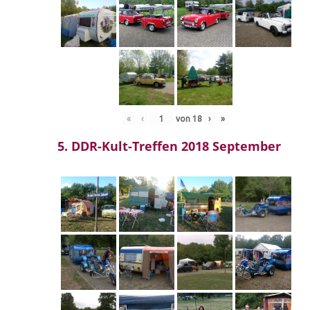
«
‹
von
18
›
»
5. DDR-Kult-Treffen 2018 September