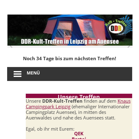
Zum
Inhalt
DDR-
springen
Kult-
Treffen
in
Noch 34 Tage bis zum nächsten Treffen!
Leipzig
MENÜ
am
Auensee
Unsere Treffen
Unsere
DDR-Kult-Treffen
finden auf dem
Knaus
Campingpark Leipzig
(ehemaliger Internationaler
Campingplatz Auensee), in mitten des
Auenwaldes und nahe des Auensees statt.
Egal, ob ihr mit Eurem:
QEK
Bastei