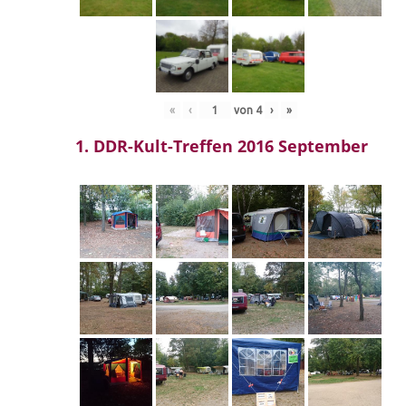
«
‹
von
4
›
»
1. DDR-Kult-Treffen 2016 September