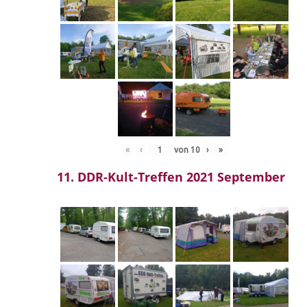
«
‹
von
10
›
»
11. DDR-Kult-Treffen 2021 September