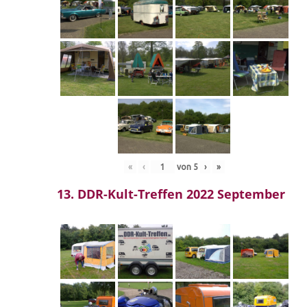
«
‹
von
5
›
»
13. DDR-Kult-Treffen 2022 September