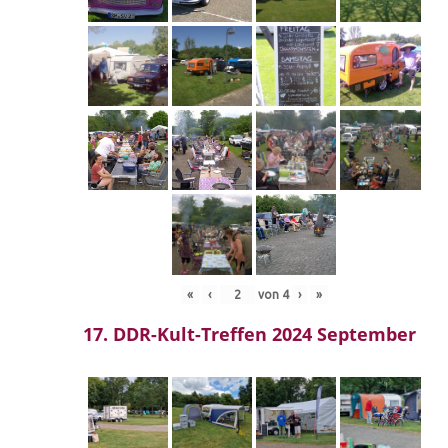
«
‹
von
4
›
»
17. DDR-Kult-Treffen 2024 September