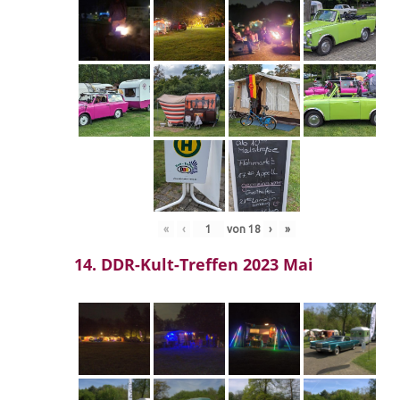
«
‹
von
18
›
»
14. DDR-Kult-Treffen 2023 Mai