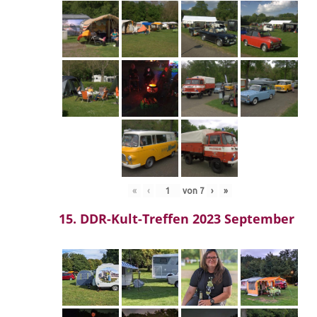
«
‹
von
7
›
»
15. DDR-Kult-Treffen 2023 September