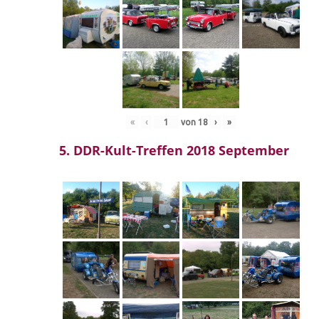
«
‹
von
18
›
»
5. DDR-Kult-Treffen 2018 September