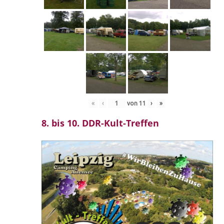
«
‹
von
11
›
»
8. bis 10. DDR-Kult-Treffen