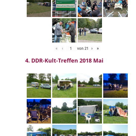
«
‹
von
21
›
»
4. DDR-Kult-Treffen 2018 Mai