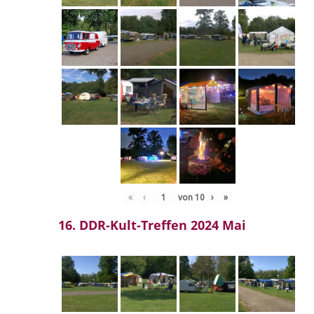
«
‹
von
10
›
»
16. DDR-Kult-Treffen 2024 Mai