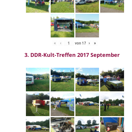
«
‹
von
17
›
»
3. DDR-Kult-Treffen 2017 September