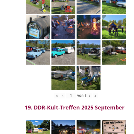
«
‹
von
5
›
»
19. DDR-Kult-Treffen 2025 September