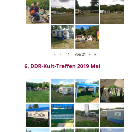
«
‹
von
21
›
»
6. DDR-Kult-Treffen 2019 Mai