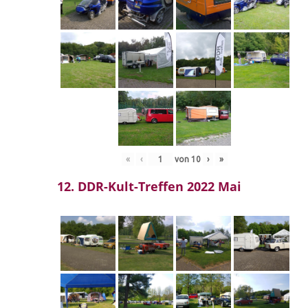
«
‹
von
10
›
»
12. DDR-Kult-Treffen 2022 Mai