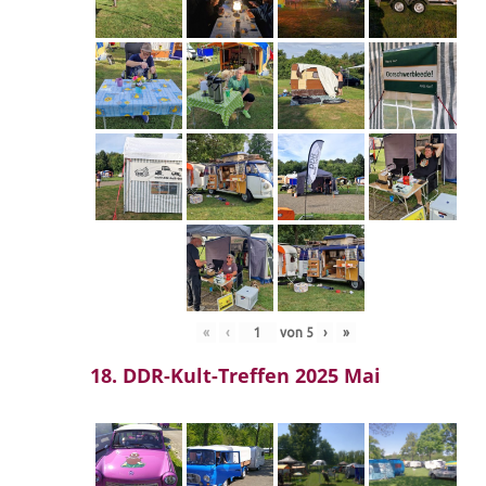
«
‹
von
5
›
»
18. DDR-Kult-Treffen 2025 Mai