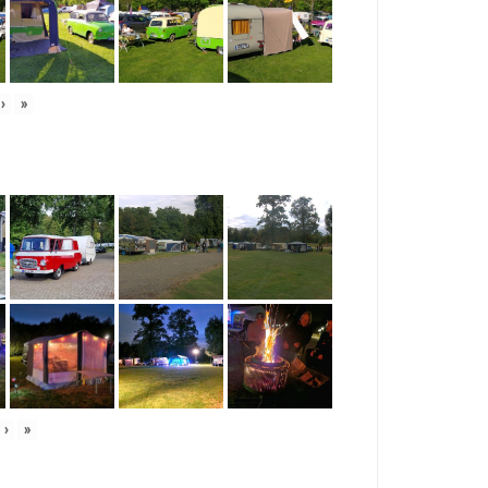
›
»
›
»