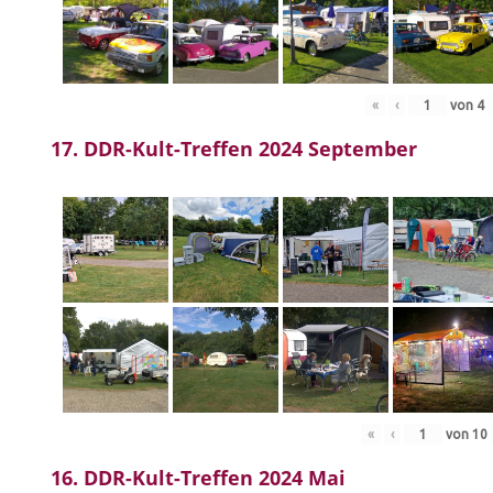
«
‹
von
4
17. DDR-Kult-Treffen 2024 September
«
‹
von
10
16. DDR-Kult-Treffen 2024 Mai