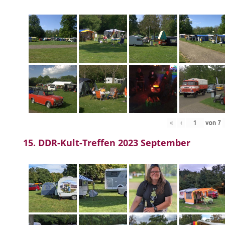
«
‹
von
7
15. DDR-Kult-Treffen 2023 September