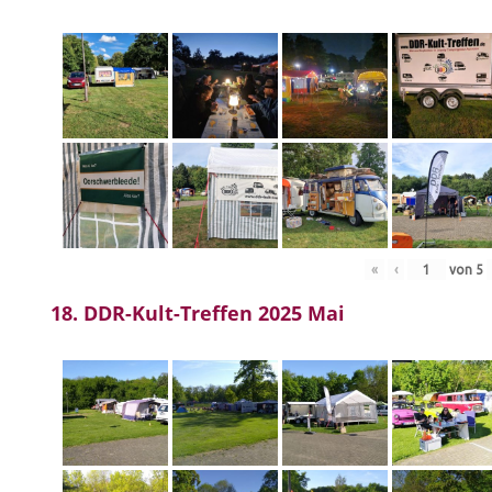
«
‹
von
5
18. DDR-Kult-Treffen 2025 Mai