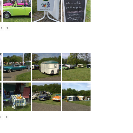
›
»
›
»