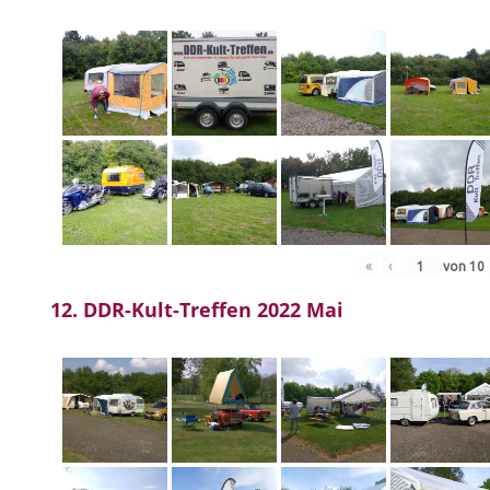
«
‹
von
10
12. DDR-Kult-Treffen 2022 Mai