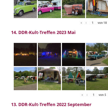
«
‹
von
18
14. DDR-Kult-Treffen 2023 Mai
«
‹
von
5
13. DDR-Kult-Treffen 2022 September