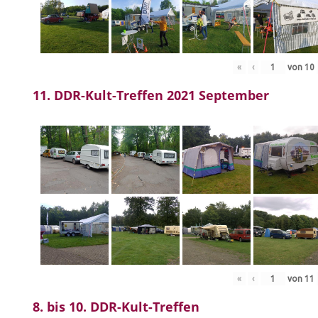
«
‹
von
10
11. DDR-Kult-Treffen 2021 September
«
‹
von
11
8. bis 10. DDR-Kult-Treffen