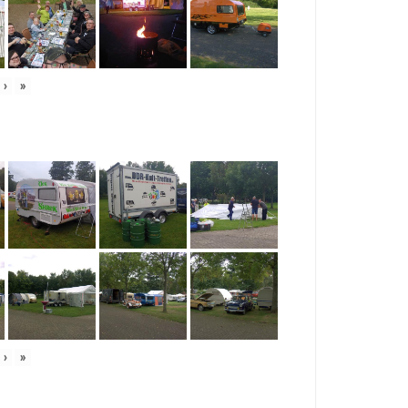
›
»
›
»