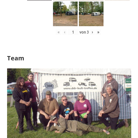
«
‹
von
3
›
»
Team