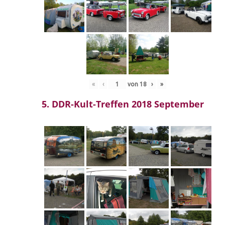
«
‹
von
18
›
»
5. DDR-Kult-Treffen 2018 September