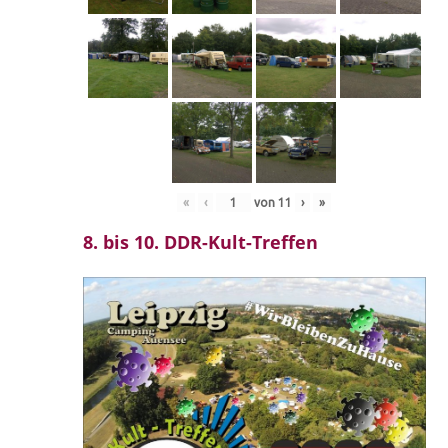
«
‹
von
11
›
»
8. bis 10. DDR-Kult-Treffen