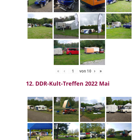
«
‹
von
10
›
»
12. DDR-Kult-Treffen 2022 Mai