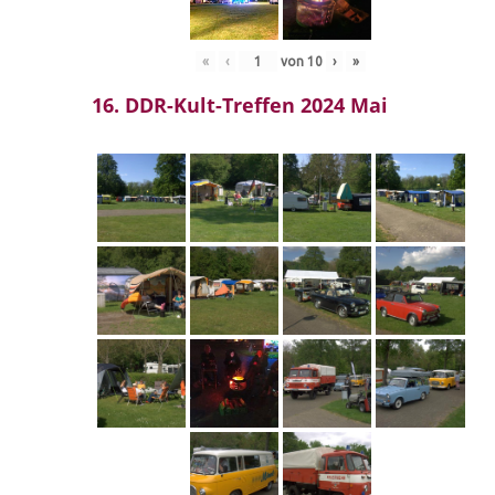
«
‹
von
10
›
»
16. DDR-Kult-Treffen 2024 Mai