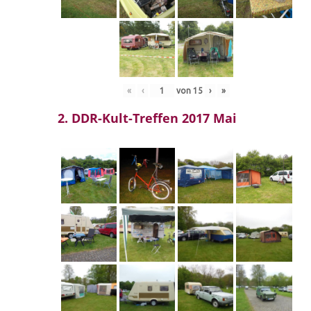
«
‹
von
15
›
»
2. DDR-Kult-Treffen 2017 Mai