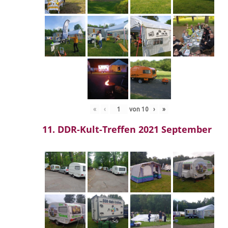
«
‹
von
10
›
»
11. DDR-Kult-Treffen 2021 September