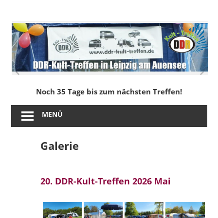
Zum
Inhalt
DDR-
springen
Kult-
Treffen
in
Noch 35 Tage bis zum nächsten Treffen!
Leipzig
MENÜ
am
Galerie
Auensee
20. DDR-Kult-Treffen 2026 Mai