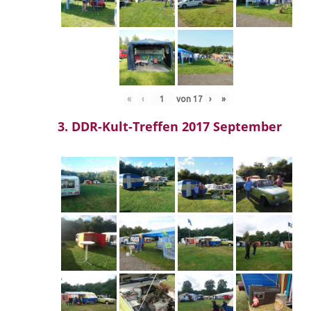
«
‹
von
17
›
»
3. DDR-Kult-Treffen 2017 September