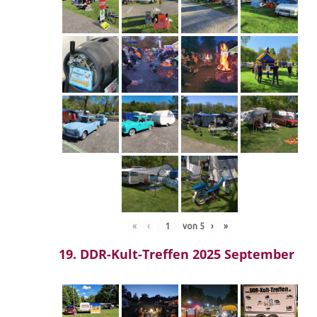
«
‹
von
5
›
»
19. DDR-Kult-Treffen 2025 September