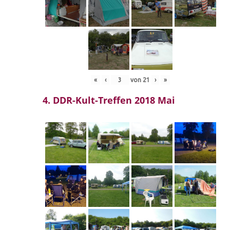
«
‹
von
21
›
»
4. DDR-Kult-Treffen 2018 Mai