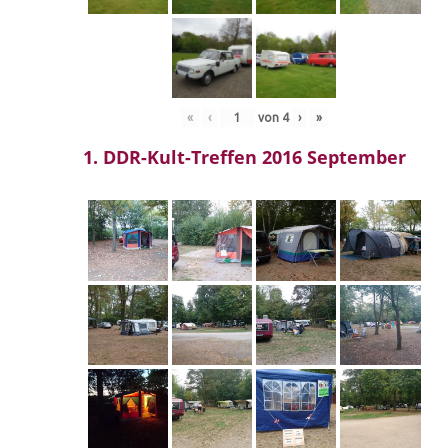
«
‹
von
4
›
»
1. DDR-Kult-Treffen 2016 September