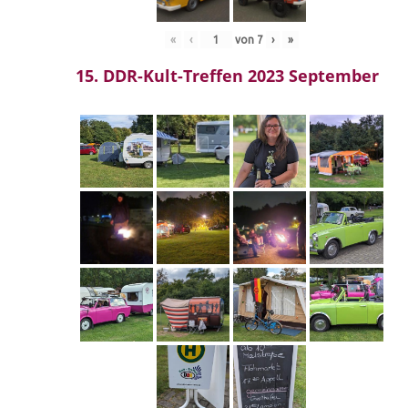
«
‹
von
7
›
»
15. DDR-Kult-Treffen 2023 September