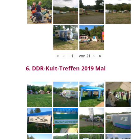
«
‹
von
21
›
»
6. DDR-Kult-Treffen 2019 Mai