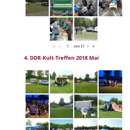
«
‹
von
21
›
»
4. DDR-Kult-Treffen 2018 Mai