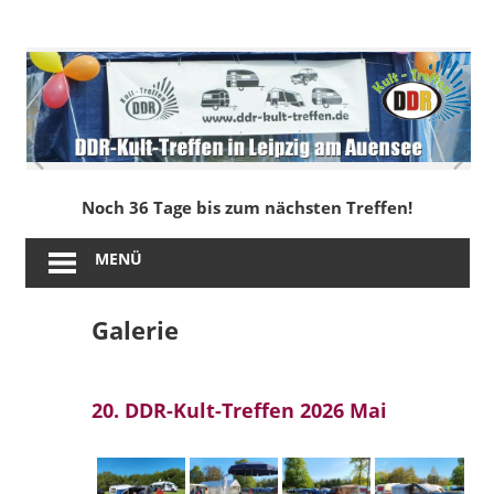
Zum
Inhalt
DDR-
springen
Kult-
Treffen
in
Noch 36 Tage bis zum nächsten Treffen!
Leipzig
MENÜ
am
Galerie
Auensee
20. DDR-Kult-Treffen 2026 Mai