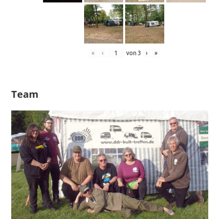
«
‹
von
3
›
»
Team