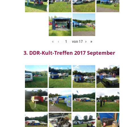
«
‹
von
17
›
»
3. DDR-Kult-Treffen 2017 September