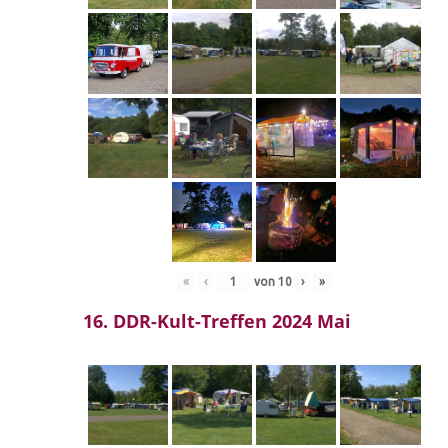
«
‹
von
10
›
»
16. DDR-Kult-Treffen 2024 Mai