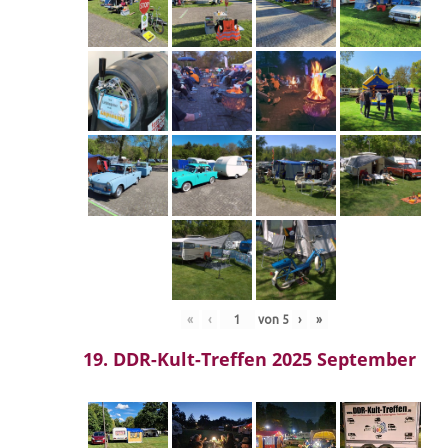
«
‹
von
5
›
»
19. DDR-Kult-Treffen 2025 September