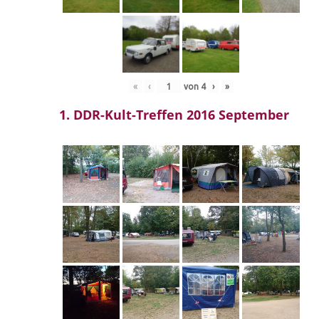
«
‹
von
4
›
»
1. DDR-Kult-Treffen 2016 September