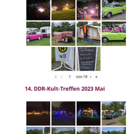
«
‹
von
18
›
»
14. DDR-Kult-Treffen 2023 Mai