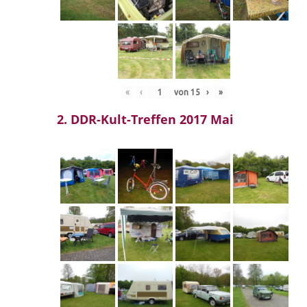
«
‹
von
15
›
»
2. DDR-Kult-Treffen 2017 Mai