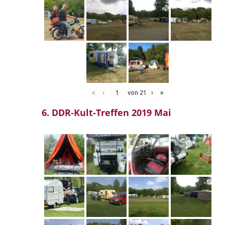
«
‹
von
21
›
»
6. DDR-Kult-Treffen 2019 Mai