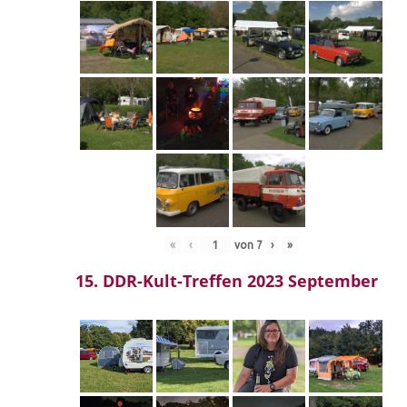
«
‹
von
7
›
»
15. DDR-Kult-Treffen 2023 September