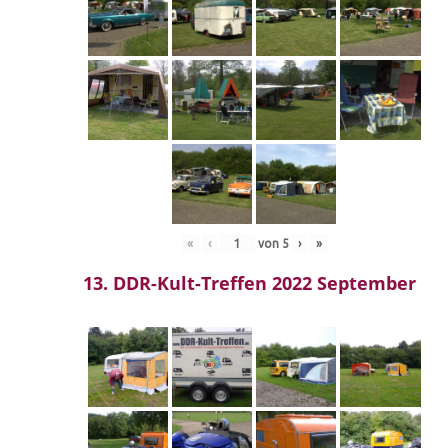
«
‹
von
5
›
»
13. DDR-Kult-Treffen 2022 September