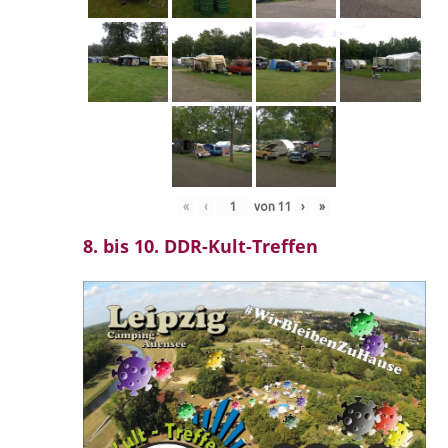
«
‹
von
11
›
»
8. bis 10. DDR-Kult-Treffen