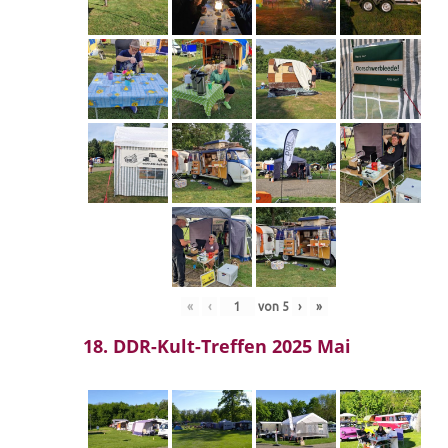
«
‹
von
5
›
»
18. DDR-Kult-Treffen 2025 Mai