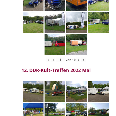
«
‹
von
10
›
»
12. DDR-Kult-Treffen 2022 Mai