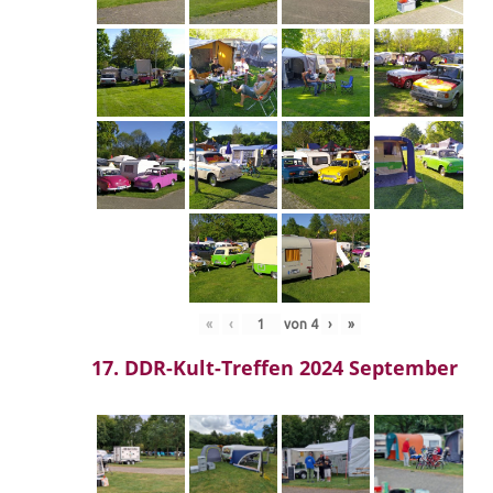
«
‹
von
4
›
»
17. DDR-Kult-Treffen 2024 September