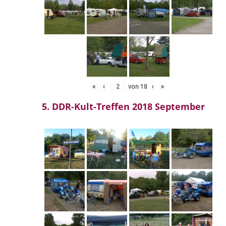
«
‹
von
18
›
»
5. DDR-Kult-Treffen 2018 September