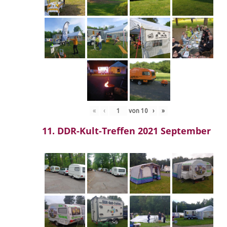
«
‹
von
10
›
»
11. DDR-Kult-Treffen 2021 September