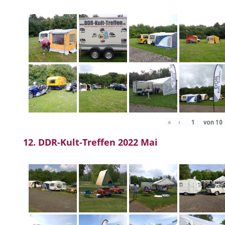
«
‹
von
10
12. DDR-Kult-Treffen 2022 Mai