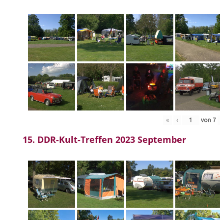
«
‹
von
7
15. DDR-Kult-Treffen 2023 September