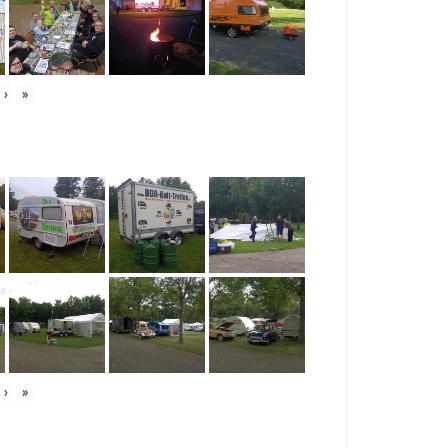
›
»
›
»