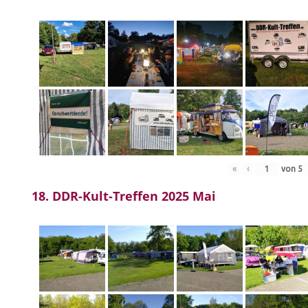
«
‹
von
5
18. DDR-Kult-Treffen 2025 Mai