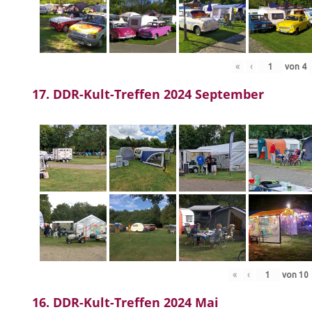
«
‹
von
4
17. DDR-Kult-Treffen 2024 September
«
‹
von
10
16. DDR-Kult-Treffen 2024 Mai