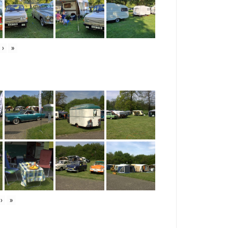
›
»
›
»