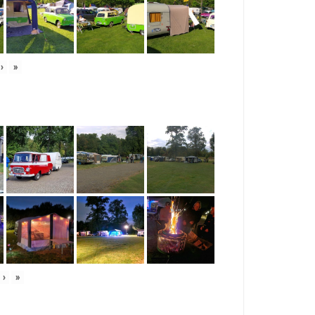
›
»
›
»