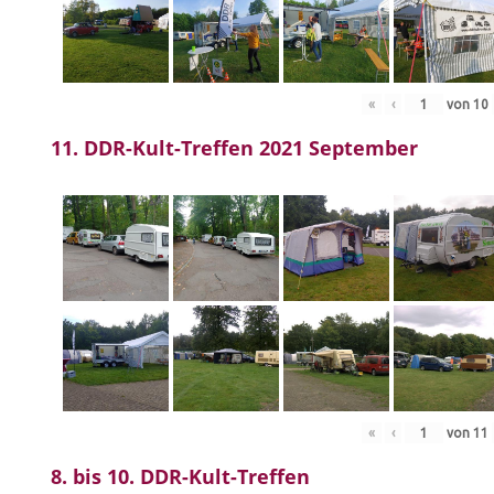
«
‹
von
10
11. DDR-Kult-Treffen 2021 September
«
‹
von
11
8. bis 10. DDR-Kult-Treffen