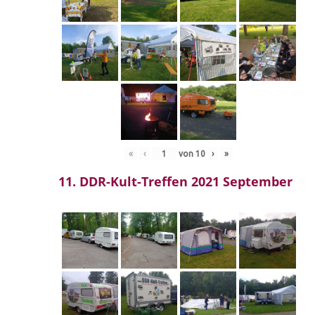
«
‹
von
10
›
»
11. DDR-Kult-Treffen 2021 September