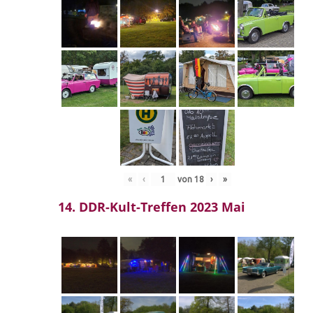
«
‹
von
18
›
»
14. DDR-Kult-Treffen 2023 Mai