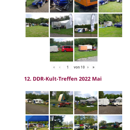
«
‹
von
10
›
»
12. DDR-Kult-Treffen 2022 Mai