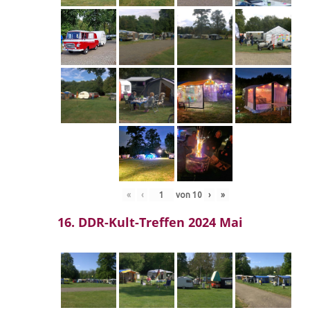
«
‹
von
10
›
»
16. DDR-Kult-Treffen 2024 Mai