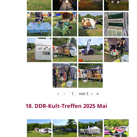
«
‹
von
5
›
»
18. DDR-Kult-Treffen 2025 Mai