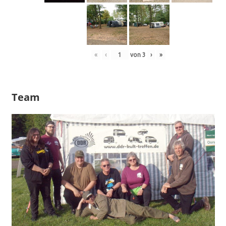
«
‹
von
3
›
»
Team