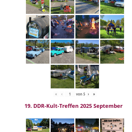
«
‹
von
5
›
»
19. DDR-Kult-Treffen 2025 September