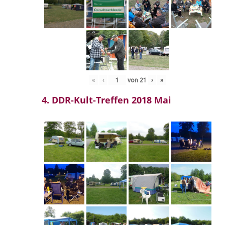
«
‹
von
21
›
»
4. DDR-Kult-Treffen 2018 Mai