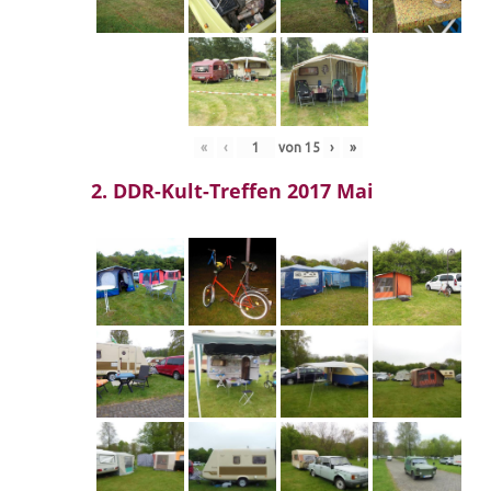
«
‹
von
15
›
»
2. DDR-Kult-Treffen 2017 Mai