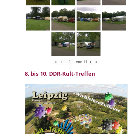
«
‹
von
11
›
»
8. bis 10. DDR-Kult-Treffen