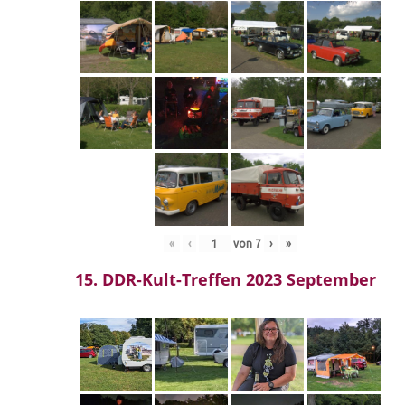
«
‹
von
7
›
»
15. DDR-Kult-Treffen 2023 September