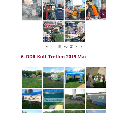
«
‹
von
21
›
»
6. DDR-Kult-Treffen 2019 Mai