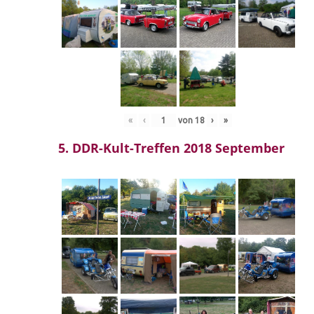
«
‹
von
18
›
»
5. DDR-Kult-Treffen 2018 September