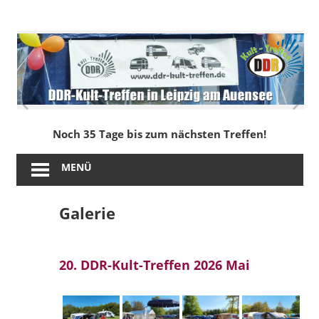
Zum
Inhalt
DDR-
springen
Kult-
Treffen
in
Noch 35 Tage bis zum nächsten Treffen!
Leipzig
MENÜ
am
Galerie
Auensee
20. DDR-Kult-Treffen 2026 Mai