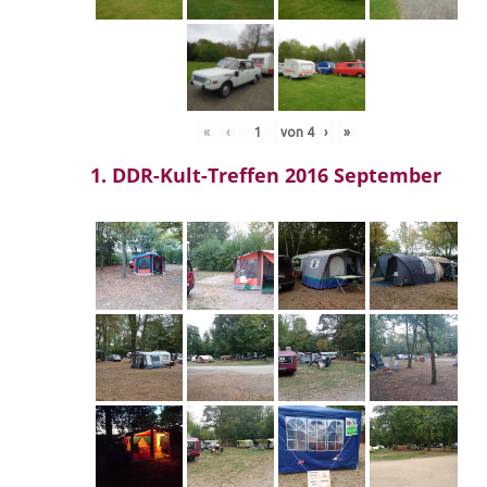
«
‹
von
4
›
»
1. DDR-Kult-Treffen 2016 September