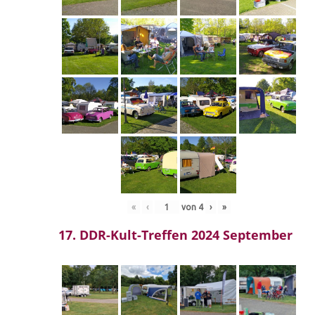
«
‹
von
4
›
»
17. DDR-Kult-Treffen 2024 September