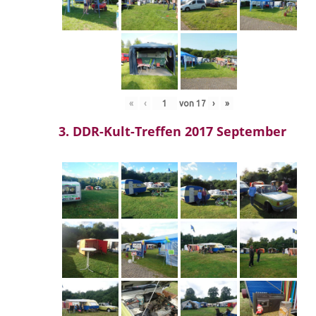
«
‹
von
17
›
»
3. DDR-Kult-Treffen 2017 September