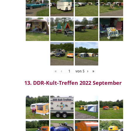
«
‹
von
5
›
»
13. DDR-Kult-Treffen 2022 September