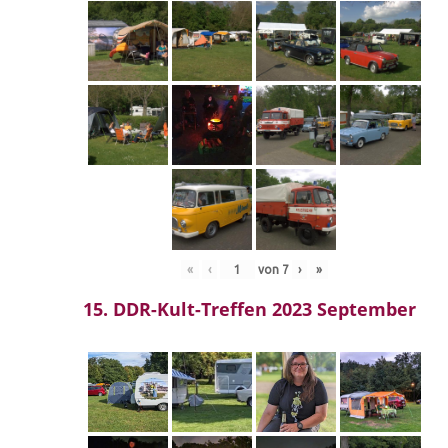
«
‹
von
7
›
»
15. DDR-Kult-Treffen 2023 September