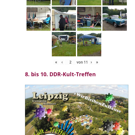
«
‹
von
11
›
»
8. bis 10. DDR-Kult-Treffen