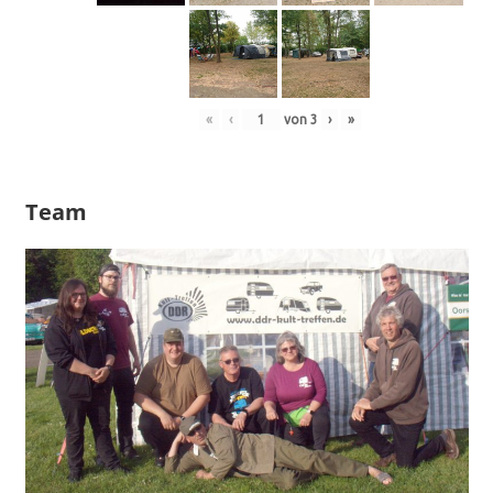
«
‹
von
3
›
»
Team