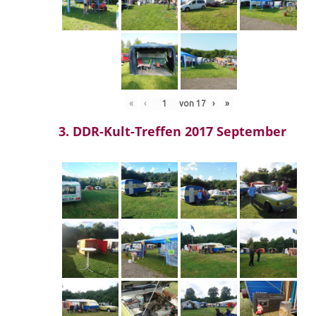
«
‹
von
17
›
»
3. DDR-Kult-Treffen 2017 September