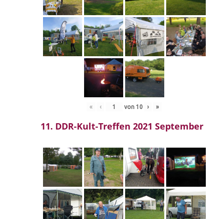
«
‹
von
10
›
»
11. DDR-Kult-Treffen 2021 September