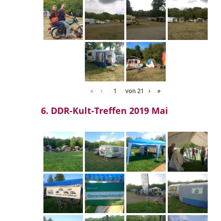
«
‹
von
21
›
»
6. DDR-Kult-Treffen 2019 Mai