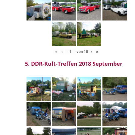
«
‹
von
18
›
»
5. DDR-Kult-Treffen 2018 September