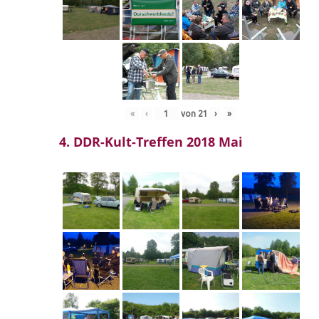
«
‹
von
21
›
»
4. DDR-Kult-Treffen 2018 Mai