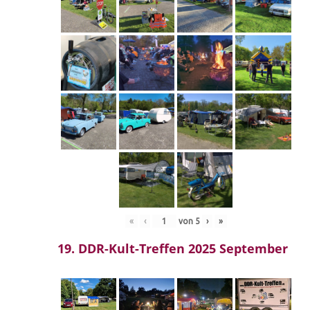
«
‹
von
5
›
»
19. DDR-Kult-Treffen 2025 September