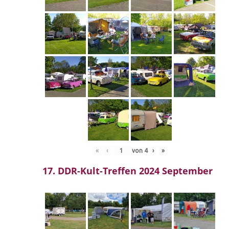
«
‹
von
4
›
»
17. DDR-Kult-Treffen 2024 September