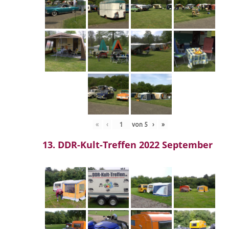
«
‹
von
5
›
»
13. DDR-Kult-Treffen 2022 September