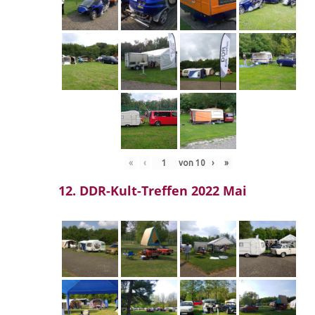
«
‹
von
10
›
»
12. DDR-Kult-Treffen 2022 Mai