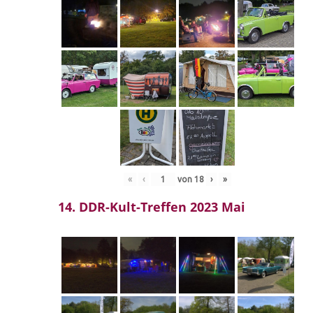
«
‹
von
18
›
»
14. DDR-Kult-Treffen 2023 Mai