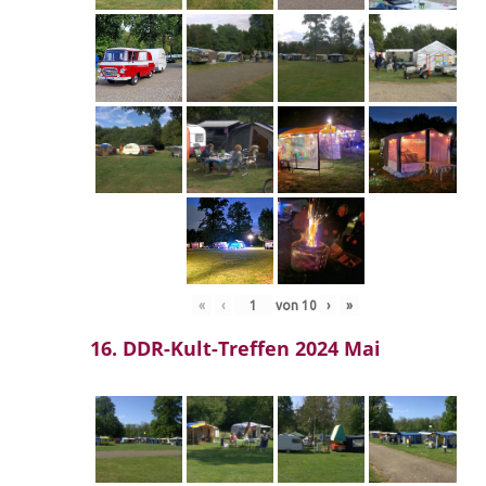
«
‹
von
10
›
»
16. DDR-Kult-Treffen 2024 Mai