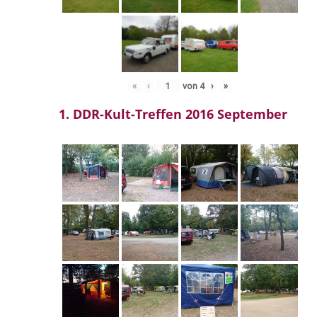
«
‹
von
4
›
»
1. DDR-Kult-Treffen 2016 September