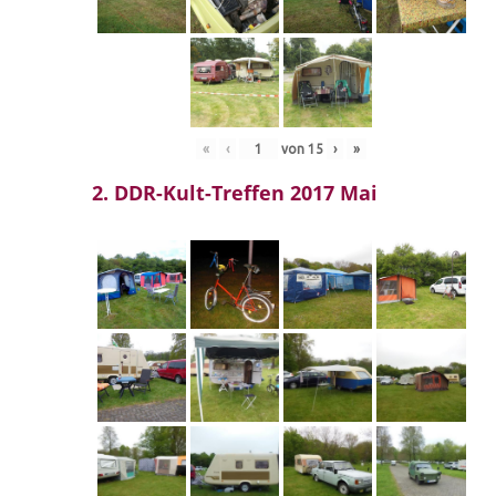
«
‹
von
15
›
»
2. DDR-Kult-Treffen 2017 Mai