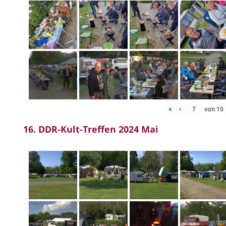
«
‹
von
10
16. DDR-Kult-Treffen 2024 Mai