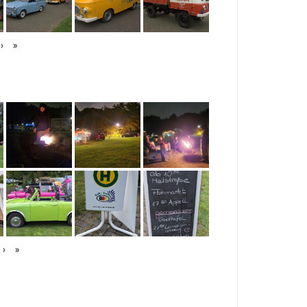
›
»
›
»