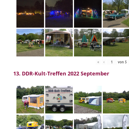
«
‹
von
5
13. DDR-Kult-Treffen 2022 September