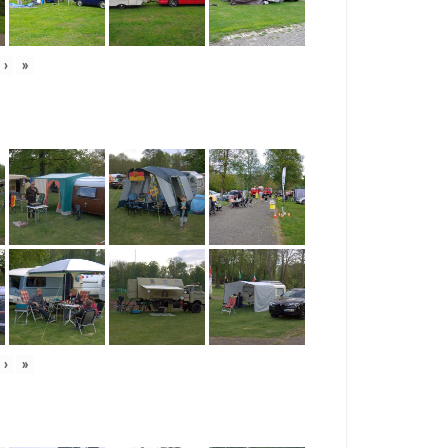
›
»
›
»