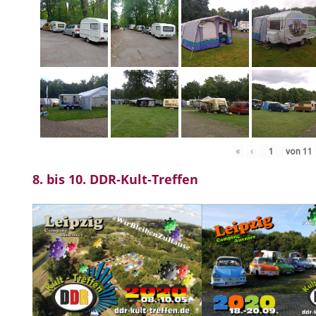
«
‹
von
11
8. bis 10. DDR-Kult-Treffen