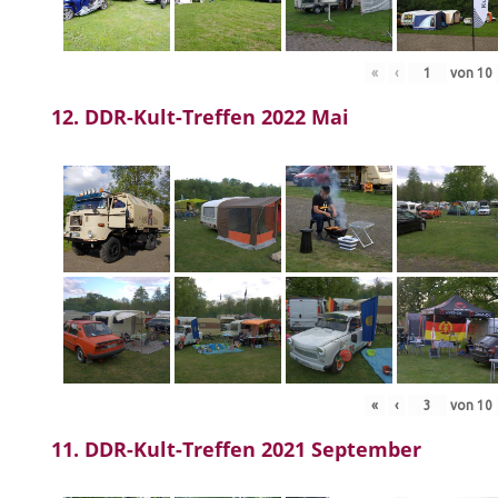
«
‹
von
10
12. DDR-Kult-Treffen 2022 Mai
«
‹
von
10
11. DDR-Kult-Treffen 2021 September