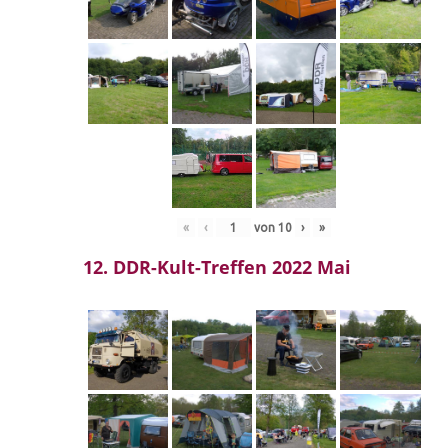
«
‹
von
10
›
»
12. DDR-Kult-Treffen 2022 Mai