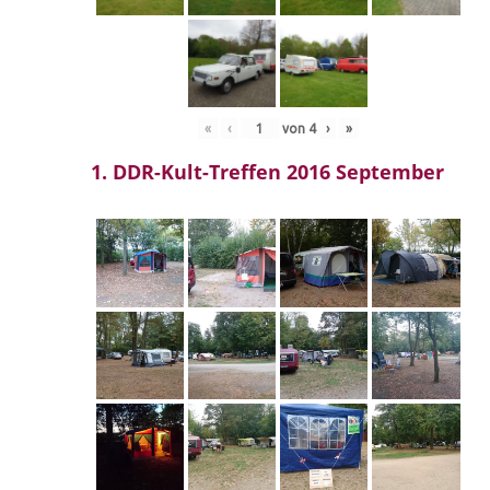
«
‹
von
4
›
»
1. DDR-Kult-Treffen 2016 September