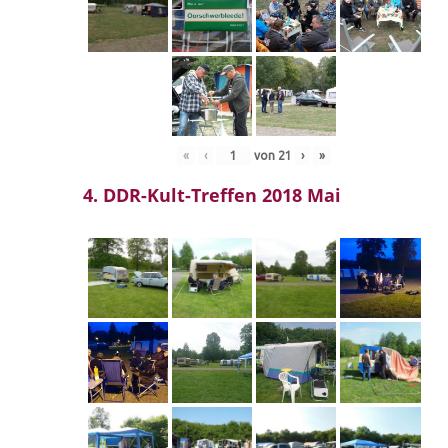
«
‹
von
21
›
»
4. DDR-Kult-Treffen 2018 Mai