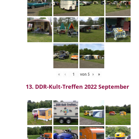
«
‹
von
5
›
»
13. DDR-Kult-Treffen 2022 September