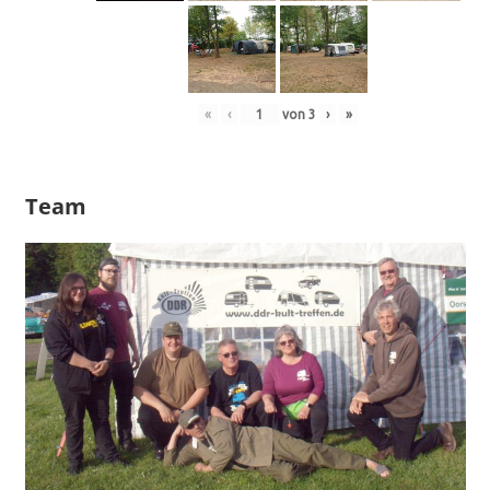
«
‹
von
3
›
»
Team