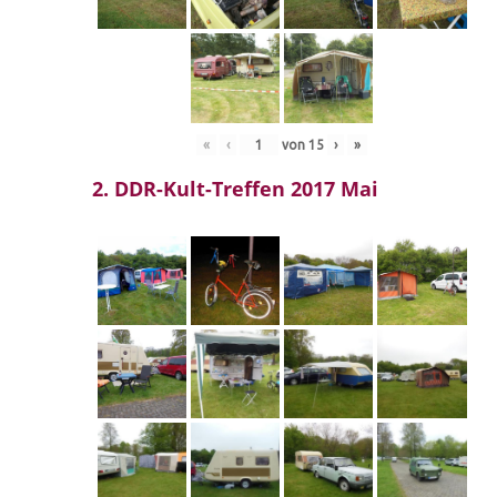
«
‹
von
15
›
»
2. DDR-Kult-Treffen 2017 Mai