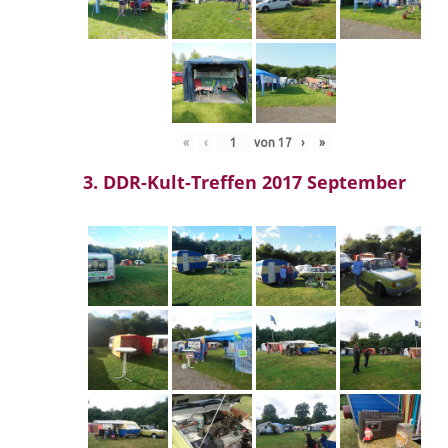
«
‹
von
17
›
»
3. DDR-Kult-Treffen 2017 September