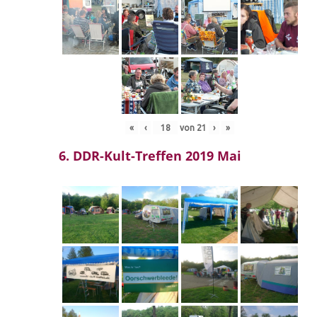
«
‹
von
21
›
»
6. DDR-Kult-Treffen 2019 Mai