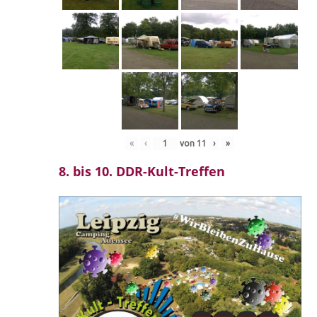
«
‹
von
11
›
»
8. bis 10. DDR-Kult-Treffen