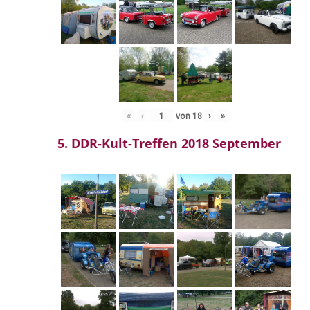
«
‹
von
18
›
»
5. DDR-Kult-Treffen 2018 September