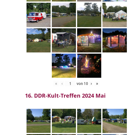
«
‹
von
10
›
»
16. DDR-Kult-Treffen 2024 Mai