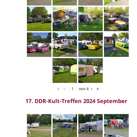
«
‹
von
4
›
»
17. DDR-Kult-Treffen 2024 September