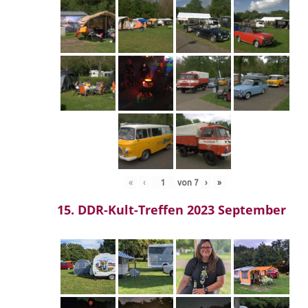
«
‹
von
7
›
»
15. DDR-Kult-Treffen 2023 September