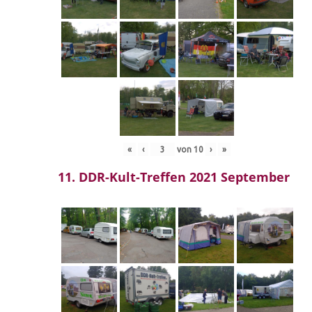
«
‹
von
10
›
»
11. DDR-Kult-Treffen 2021 September