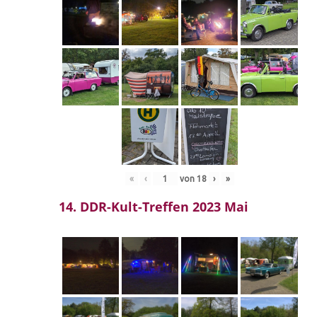
«
‹
von
18
›
»
14. DDR-Kult-Treffen 2023 Mai