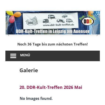
Zum
Inhalt
DDR-
springen
Kult-
Treffen
in
Noch 36 Tage bis zum nächsten Treffen!
Leipzig
MENÜ
am
Galerie
Auensee
20. DDR-Kult-Treffen 2026 Mai
No Images found.