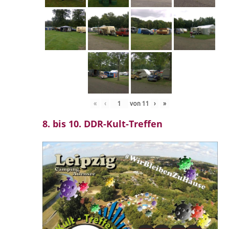
«
‹
von
11
›
»
8. bis 10. DDR-Kult-Treffen