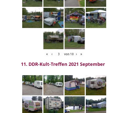
«
‹
von
10
›
»
11. DDR-Kult-Treffen 2021 September