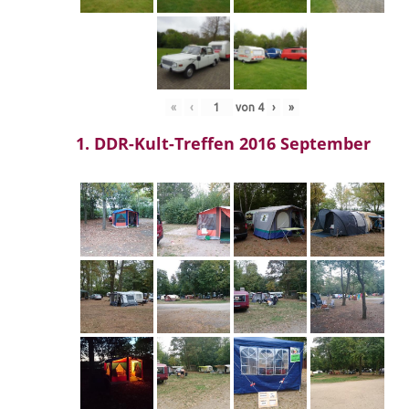
«
‹
von
4
›
»
1. DDR-Kult-Treffen 2016 September