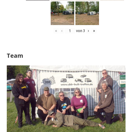
«
‹
von
3
›
»
Team