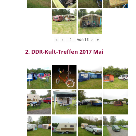
«
‹
von
15
›
»
2. DDR-Kult-Treffen 2017 Mai