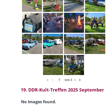
«
‹
von
5
›
»
19. DDR-Kult-Treffen 2025 September
No Images found.