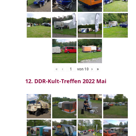
«
‹
von
10
›
»
12. DDR-Kult-Treffen 2022 Mai