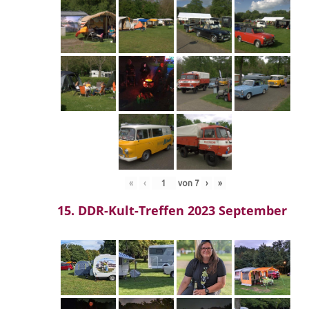
«
‹
von
7
›
»
15. DDR-Kult-Treffen 2023 September