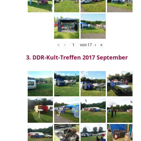
«
‹
von
17
›
»
3. DDR-Kult-Treffen 2017 September