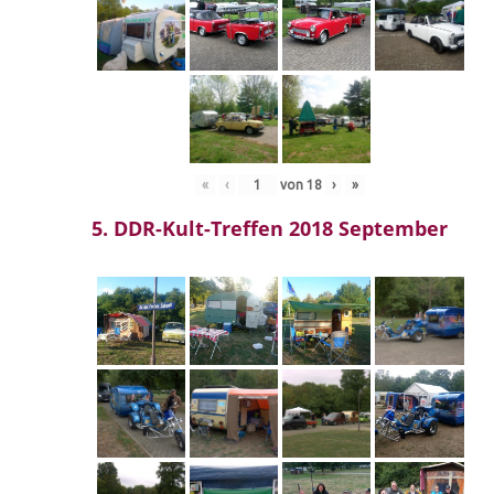
«
‹
von
18
›
»
5. DDR-Kult-Treffen 2018 September