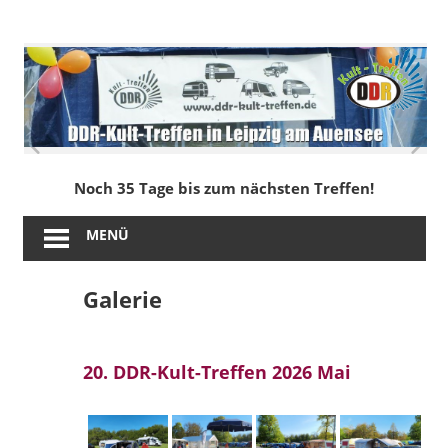
Zum
Inhalt
DDR-
springen
Kult-
Treffen
in
Noch 35 Tage bis zum nächsten Treffen!
Leipzig
MENÜ
am
Galerie
Auensee
20. DDR-Kult-Treffen 2026 Mai