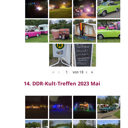
«
‹
von
18
›
»
14. DDR-Kult-Treffen 2023 Mai