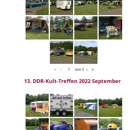
«
‹
von
5
›
»
13. DDR-Kult-Treffen 2022 September