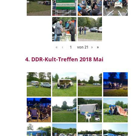
«
‹
von
21
›
»
4. DDR-Kult-Treffen 2018 Mai