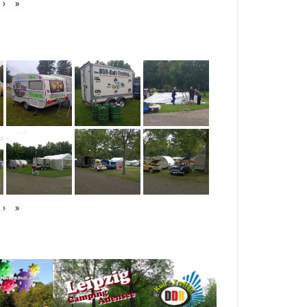
›
»
›
»