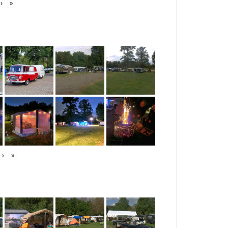
›
»
›
»