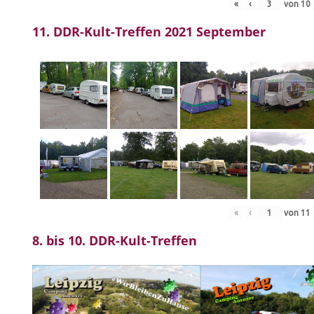
«
‹
von
10
11. DDR-Kult-Treffen 2021 September
«
‹
von
11
8. bis 10. DDR-Kult-Treffen