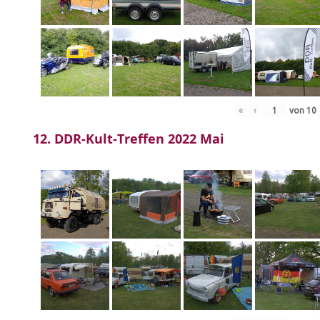
«
‹
von
10
12. DDR-Kult-Treffen 2022 Mai