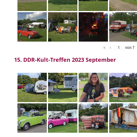
«
‹
von
7
15. DDR-Kult-Treffen 2023 September