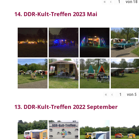
«
‹
von
18
14. DDR-Kult-Treffen 2023 Mai
«
‹
von
5
13. DDR-Kult-Treffen 2022 September