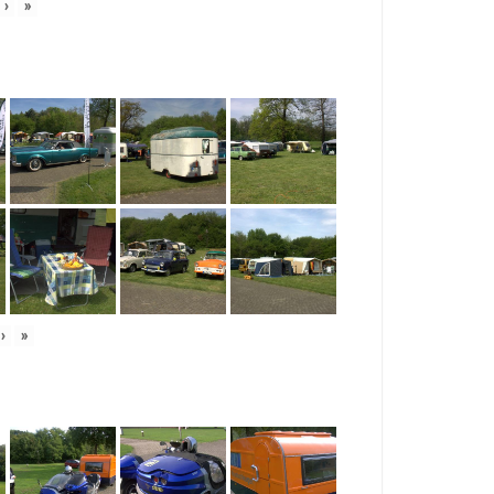
›
»
›
»