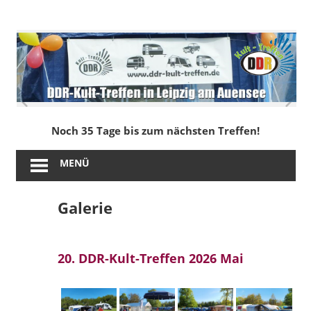
Zum
Inhalt
DDR-
springen
Kult-
Treffen
in
Noch 35 Tage bis zum nächsten Treffen!
Leipzig
MENÜ
am
Galerie
Auensee
20. DDR-Kult-Treffen 2026 Mai