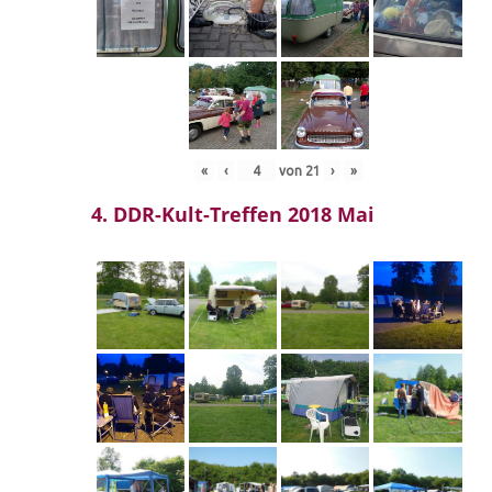
«
‹
von
21
›
»
4. DDR-Kult-Treffen 2018 Mai