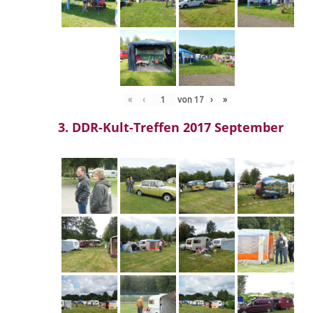
«
‹
von
17
›
»
3. DDR-Kult-Treffen 2017 September