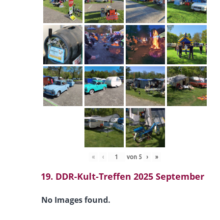
«
‹
von
5
›
»
19. DDR-Kult-Treffen 2025 September
No Images found.