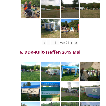
«
‹
von
21
›
»
6. DDR-Kult-Treffen 2019 Mai