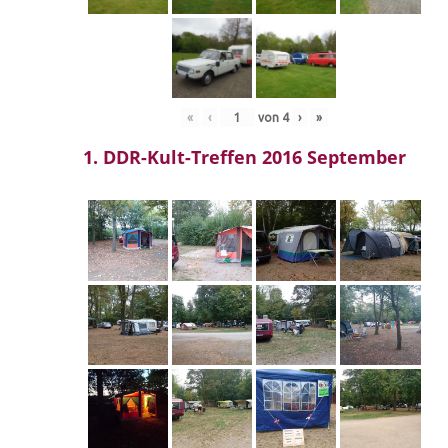
«
‹
von
4
›
»
1. DDR-Kult-Treffen 2016 September