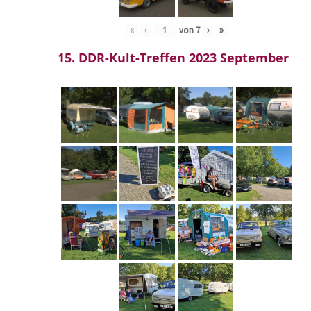
«
‹
von
7
›
»
15. DDR-Kult-Treffen 2023 September