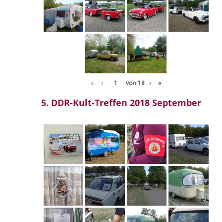
«
‹
von
18
›
»
5. DDR-Kult-Treffen 2018 September