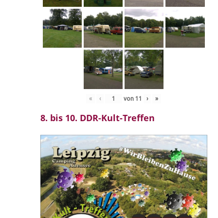
«
‹
von
11
›
»
8. bis 10. DDR-Kult-Treffen