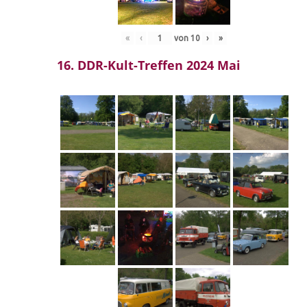
«
‹
von
10
›
»
16. DDR-Kult-Treffen 2024 Mai