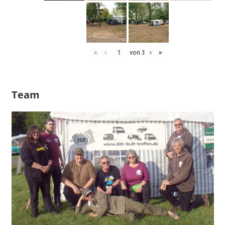
«
‹
von
3
›
»
Team