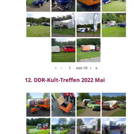
«
‹
von
10
›
»
12. DDR-Kult-Treffen 2022 Mai