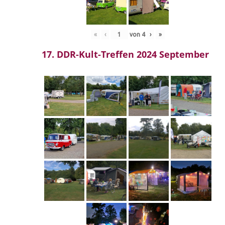
«
‹
von
4
›
»
17. DDR-Kult-Treffen 2024 September