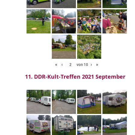
«
‹
von
10
›
»
11. DDR-Kult-Treffen 2021 September