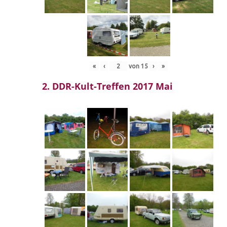
«
‹
von
15
›
»
2. DDR-Kult-Treffen 2017 Mai