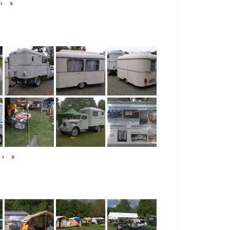
›
»
›
»