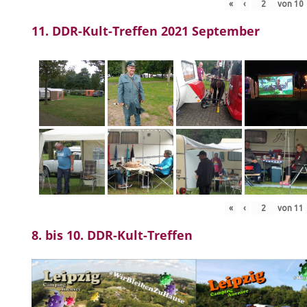
«
‹
von
10
11. DDR-Kult-Treffen 2021 September
«
‹
von
11
8. bis 10. DDR-Kult-Treffen