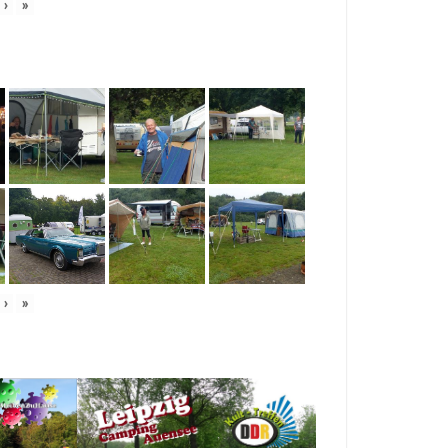
›
»
›
»