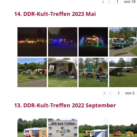
«
‹
von
18
14. DDR-Kult-Treffen 2023 Mai
«
‹
von
5
13. DDR-Kult-Treffen 2022 September