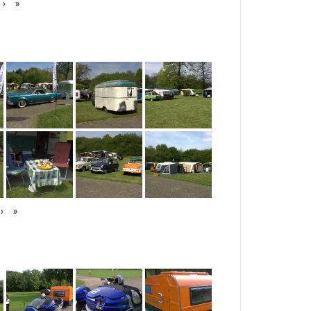
›
»
›
»