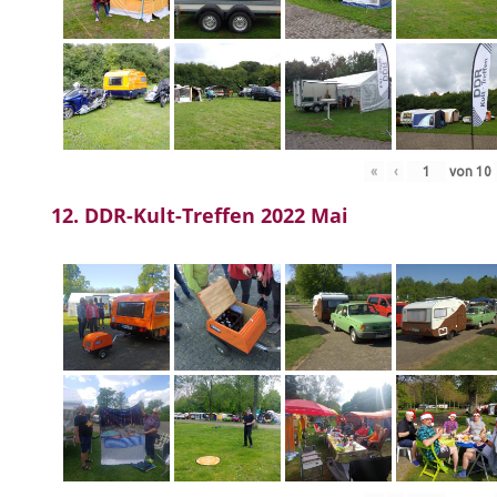
«
‹
von
10
12. DDR-Kult-Treffen 2022 Mai