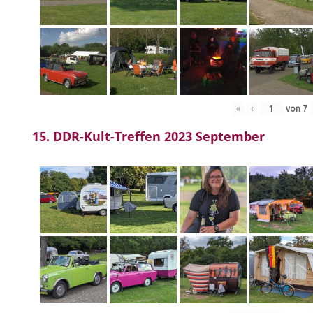
«
‹
von
7
15. DDR-Kult-Treffen 2023 September