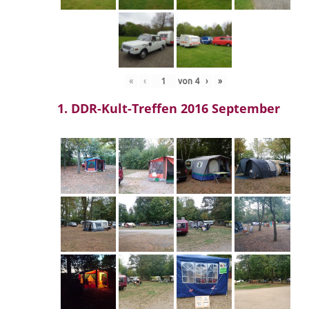
«
‹
von
4
›
»
1. DDR-Kult-Treffen 2016 September