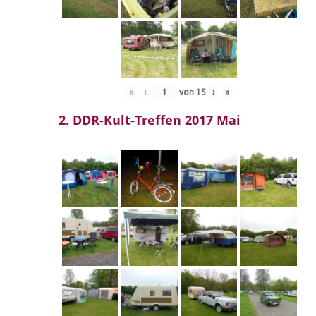
«
‹
von
15
›
»
2. DDR-Kult-Treffen 2017 Mai