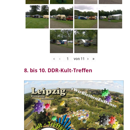
«
‹
von
11
›
»
8. bis 10. DDR-Kult-Treffen