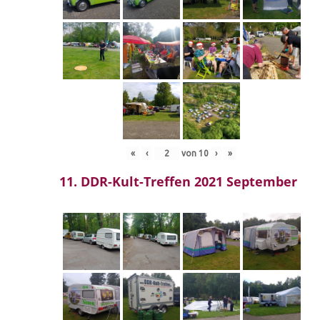
«
‹
von
10
›
»
11. DDR-Kult-Treffen 2021 September