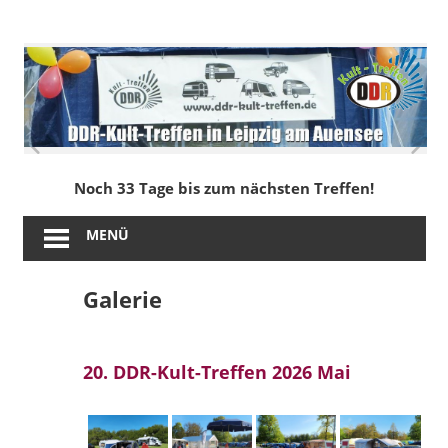
Zum
Inhalt
DDR-
springen
Kult-
Treffen
in
Noch 33 Tage bis zum nächsten Treffen!
Leipzig
MENÜ
am
Galerie
Auensee
20. DDR-Kult-Treffen 2026 Mai