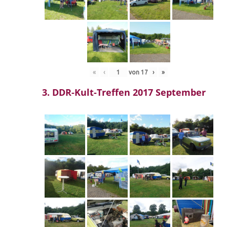
«
‹
von
17
›
»
3. DDR-Kult-Treffen 2017 September