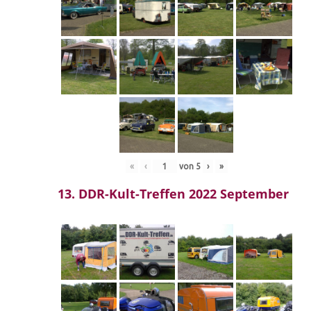
«
‹
von
5
›
»
13. DDR-Kult-Treffen 2022 September