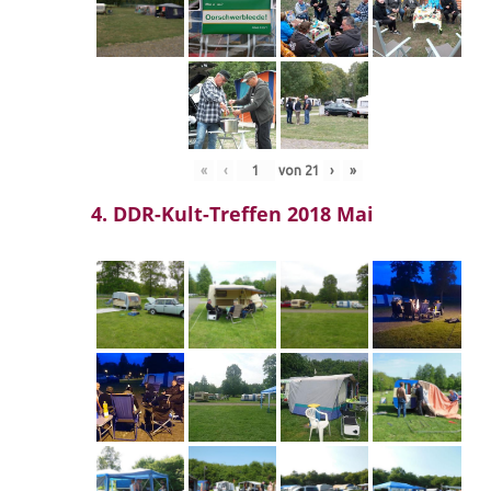
«
‹
von
21
›
»
4. DDR-Kult-Treffen 2018 Mai