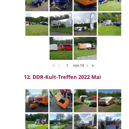
«
‹
von
10
›
»
12. DDR-Kult-Treffen 2022 Mai