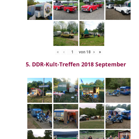
«
‹
von
18
›
»
5. DDR-Kult-Treffen 2018 September