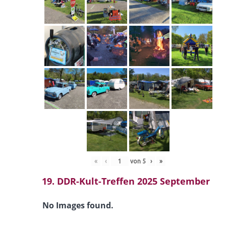
«
‹
von
5
›
»
19. DDR-Kult-Treffen 2025 September
No Images found.