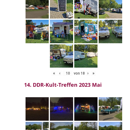
«
‹
von
18
›
»
14. DDR-Kult-Treffen 2023 Mai