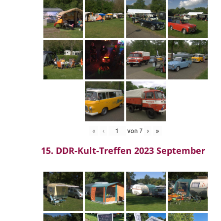
«
‹
von
7
›
»
15. DDR-Kult-Treffen 2023 September