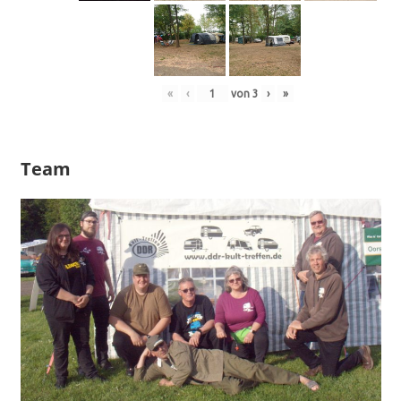
«
‹
von
3
›
»
Team