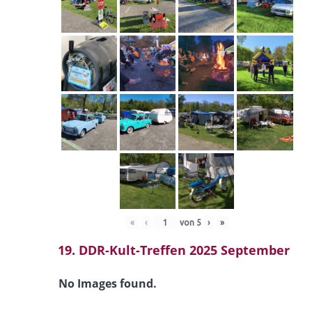
«
‹
von
5
›
»
19. DDR-Kult-Treffen 2025 September
No Images found.