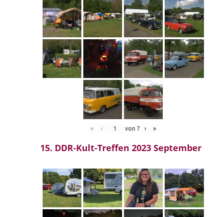
«
‹
von
7
›
»
15. DDR-Kult-Treffen 2023 September