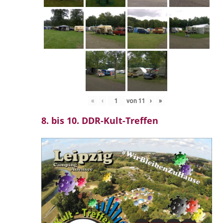
«
‹
von
11
›
»
8. bis 10. DDR-Kult-Treffen