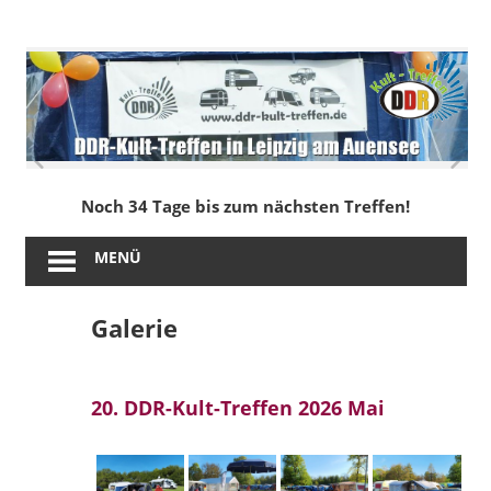
Zum
Inhalt
DDR-
springen
Kult-
Treffen
in
Noch 34 Tage bis zum nächsten Treffen!
Leipzig
MENÜ
am
Galerie
Auensee
20. DDR-Kult-Treffen 2026 Mai