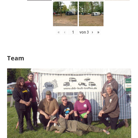
«
‹
von
3
›
»
Team