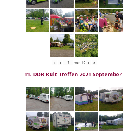
«
‹
von
10
›
»
11. DDR-Kult-Treffen 2021 September