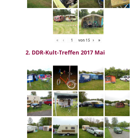
«
‹
von
15
›
»
2. DDR-Kult-Treffen 2017 Mai