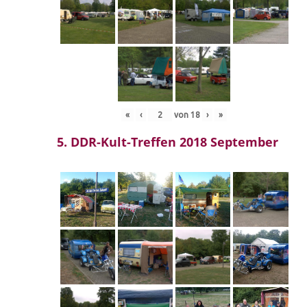
«
‹
von
18
›
»
5. DDR-Kult-Treffen 2018 September