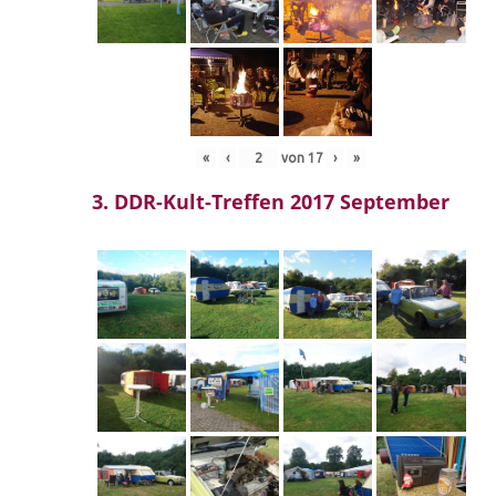
«
‹
von
17
›
»
3. DDR-Kult-Treffen 2017 September