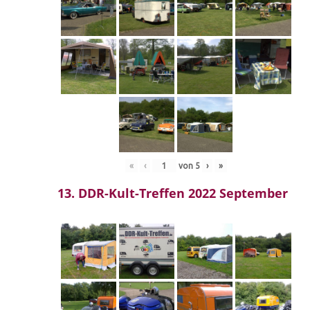
«
‹
von
5
›
»
13. DDR-Kult-Treffen 2022 September