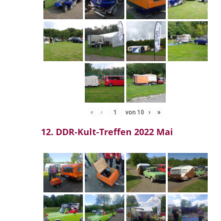
«
‹
von
10
›
»
12. DDR-Kult-Treffen 2022 Mai