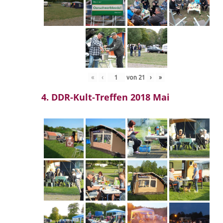
«
‹
von
21
›
»
4. DDR-Kult-Treffen 2018 Mai