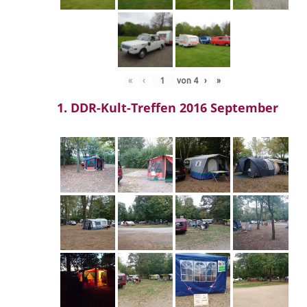
«
‹
von
4
›
»
1. DDR-Kult-Treffen 2016 September