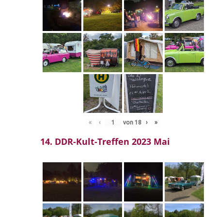
«
‹
von
18
›
»
14. DDR-Kult-Treffen 2023 Mai