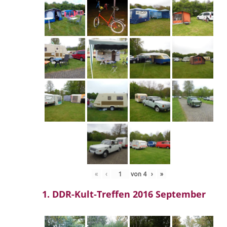
«
‹
von
4
›
»
1. DDR-Kult-Treffen 2016 September