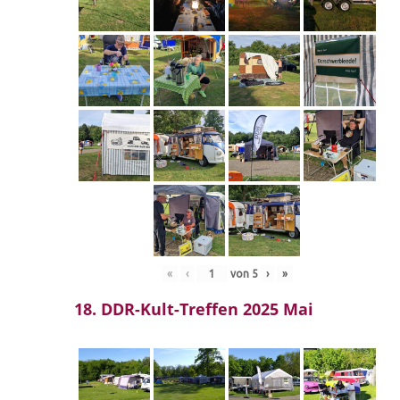
«
‹
von
5
›
»
18. DDR-Kult-Treffen 2025 Mai