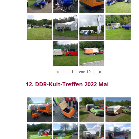
«
‹
von
10
›
»
12. DDR-Kult-Treffen 2022 Mai