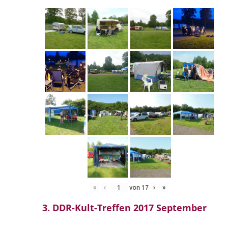
«
‹
von
17
›
»
3. DDR-Kult-Treffen 2017 September