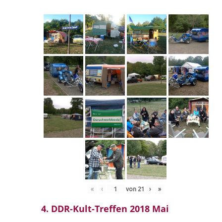
«
‹
von
21
›
»
4. DDR-Kult-Treffen 2018 Mai