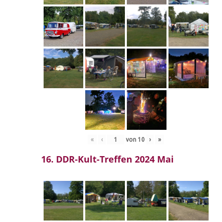
«
‹
von
10
›
»
16. DDR-Kult-Treffen 2024 Mai