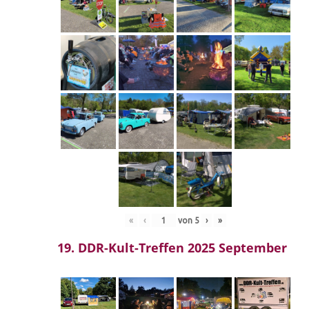
«
‹
von
5
›
»
19. DDR-Kult-Treffen 2025 September