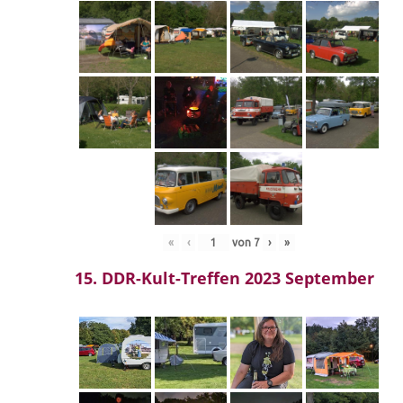
«
‹
von
7
›
»
15. DDR-Kult-Treffen 2023 September