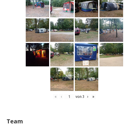
«
‹
von
3
›
»
Team