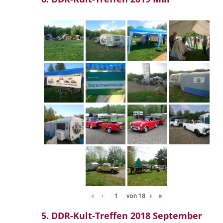
«
‹
von
18
›
»
5. DDR-Kult-Treffen 2018 September