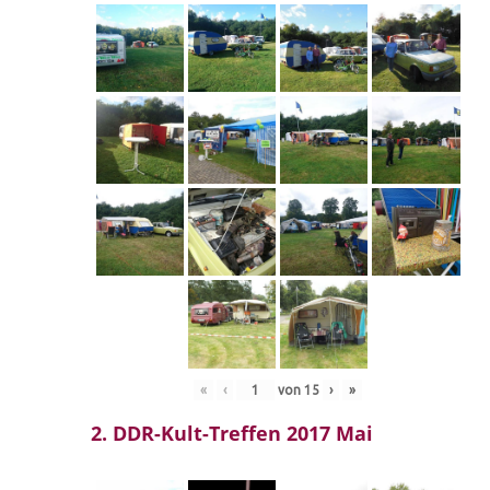
«
‹
von
15
›
»
2. DDR-Kult-Treffen 2017 Mai