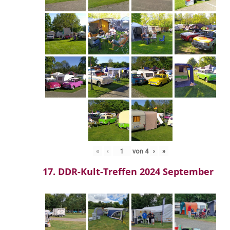
«
‹
von
4
›
»
17. DDR-Kult-Treffen 2024 September