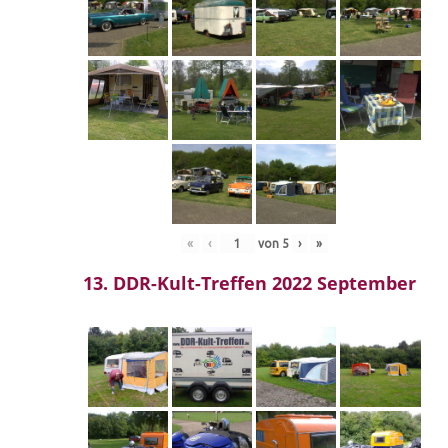
«
‹
von
5
›
»
13. DDR-Kult-Treffen 2022 September