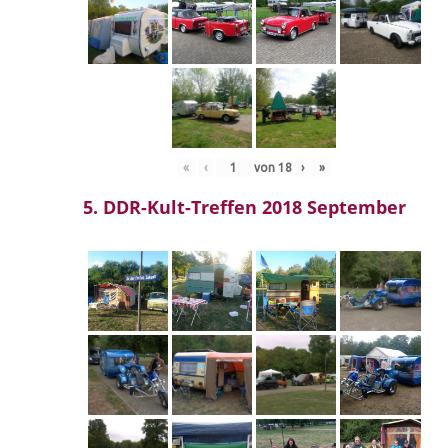
«
‹
von
18
›
»
5. DDR-Kult-Treffen 2018 September