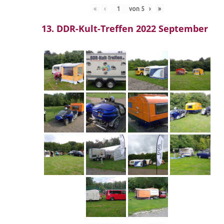
«
‹
von
5
›
»
13. DDR-Kult-Treffen 2022 September