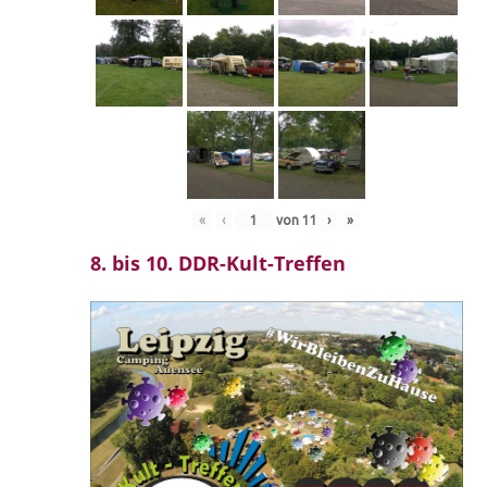
«
‹
von
11
›
»
8. bis 10. DDR-Kult-Treffen