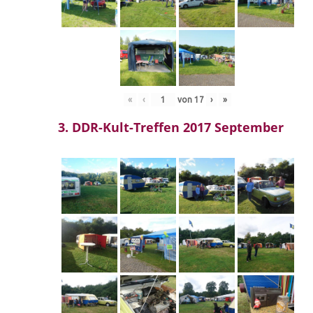
«
‹
von
17
›
»
3. DDR-Kult-Treffen 2017 September