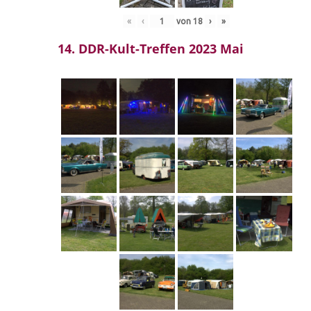
«
‹
von
18
›
»
14. DDR-Kult-Treffen 2023 Mai