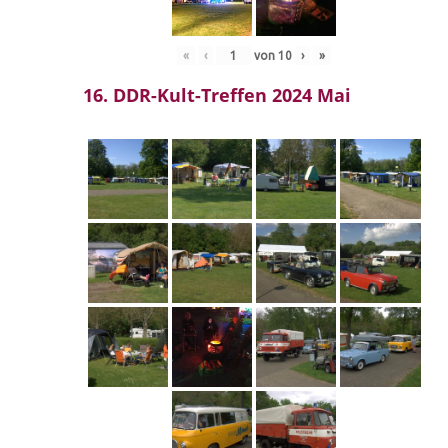
«
‹
von
10
›
»
16. DDR-Kult-Treffen 2024 Mai