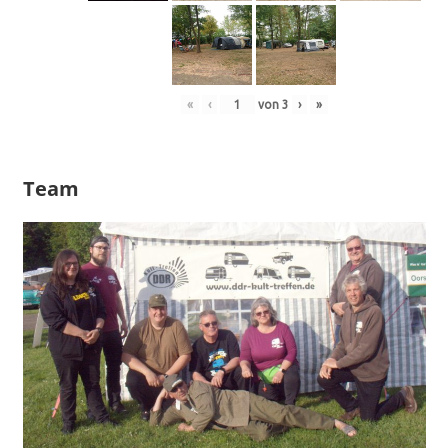
«
‹
von
3
›
»
Team