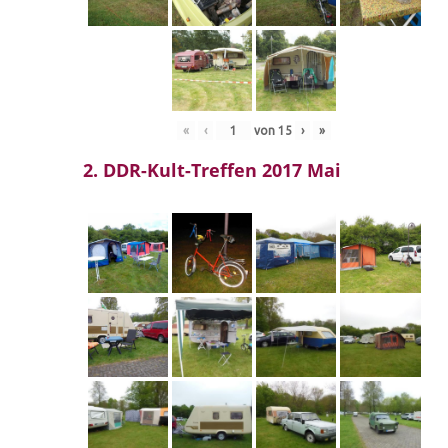
«
‹
von
15
›
»
2. DDR-Kult-Treffen 2017 Mai