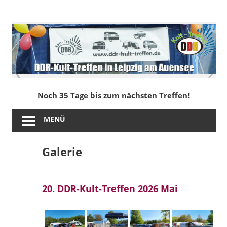
Zum
Inhalt
DDR-
springen
Kult-
Treffen
in
Noch 35 Tage bis zum nächsten Treffen!
Leipzig
MENÜ
am
Galerie
Auensee
20. DDR-Kult-Treffen 2026 Mai