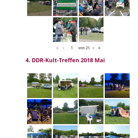
«
‹
von
21
›
»
4. DDR-Kult-Treffen 2018 Mai