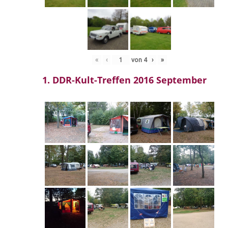
«
‹
von
4
›
»
1. DDR-Kult-Treffen 2016 September