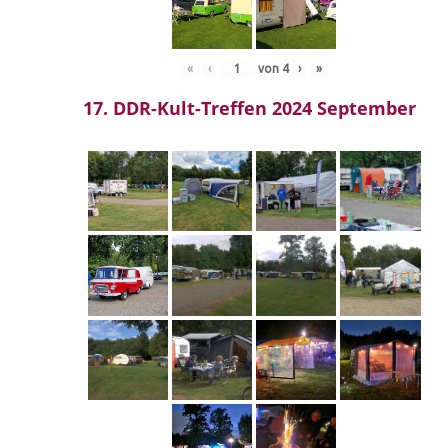
«
‹
von
4
›
»
17. DDR-Kult-Treffen 2024 September