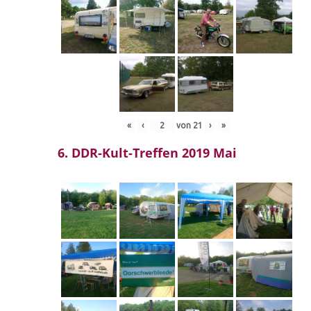
«
‹
von
21
›
»
6. DDR-Kult-Treffen 2019 Mai