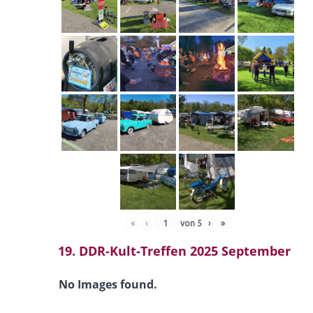
«
‹
von
5
›
»
19. DDR-Kult-Treffen 2025 September
No Images found.