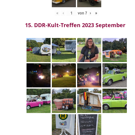
«
‹
von
7
›
»
15. DDR-Kult-Treffen 2023 September