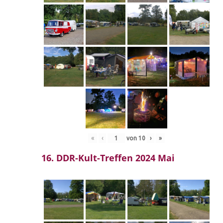
«
‹
von
10
›
»
16. DDR-Kult-Treffen 2024 Mai