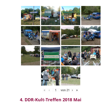
«
‹
von
21
›
»
4. DDR-Kult-Treffen 2018 Mai