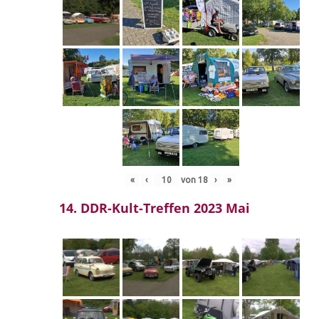
«
‹
von
18
›
»
14. DDR-Kult-Treffen 2023 Mai