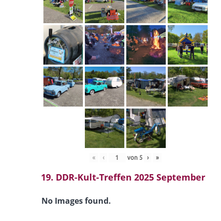
«
‹
von
5
›
»
19. DDR-Kult-Treffen 2025 September
No Images found.