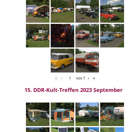
«
‹
von
7
›
»
15. DDR-Kult-Treffen 2023 September