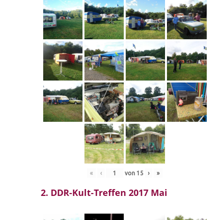
«
‹
von
15
›
»
2. DDR-Kult-Treffen 2017 Mai