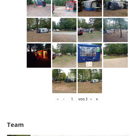
«
‹
von
3
›
»
Team