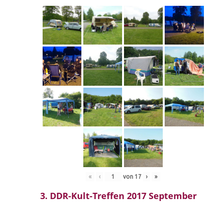
«
‹
von
17
›
»
3. DDR-Kult-Treffen 2017 September