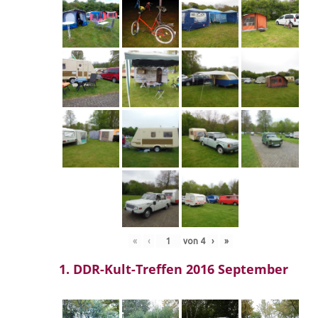
«
‹
von
4
›
»
1. DDR-Kult-Treffen 2016 September