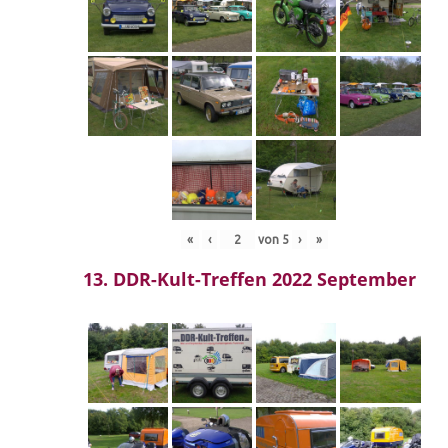
«
‹
von
5
›
»
13. DDR-Kult-Treffen 2022 September