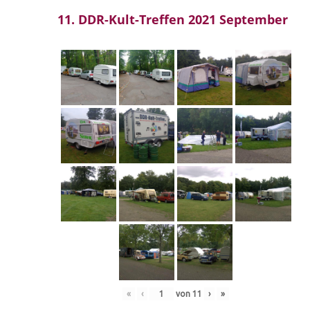
11. DDR-Kult-Treffen 2021 September
«
‹
von
11
›
»