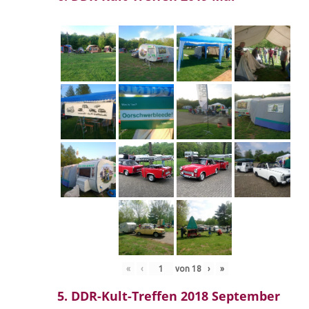
«
‹
von
18
›
»
5. DDR-Kult-Treffen 2018 September