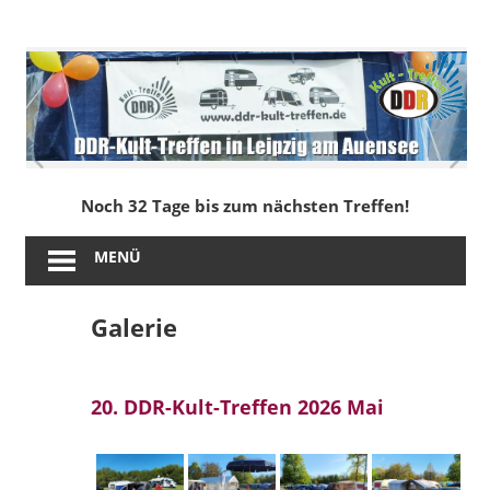
Zum
Inhalt
DDR-
springen
Kult-
Treffen
in
Noch 32 Tage bis zum nächsten Treffen!
Leipzig
MENÜ
am
Galerie
Auensee
20. DDR-Kult-Treffen 2026 Mai