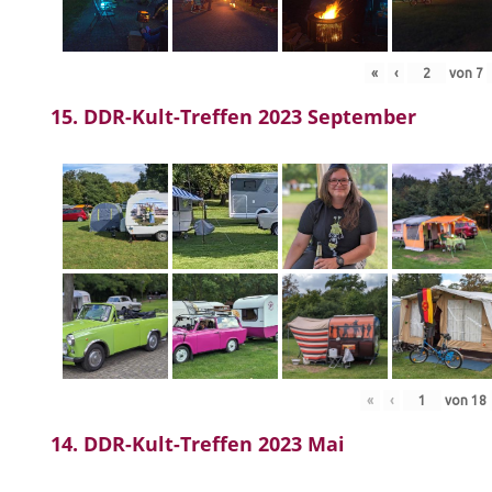
«
‹
von
7
15. DDR-Kult-Treffen 2023 September
«
‹
von
18
14. DDR-Kult-Treffen 2023 Mai