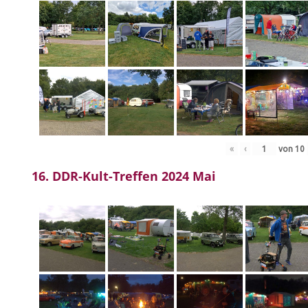
«
‹
von
10
16. DDR-Kult-Treffen 2024 Mai