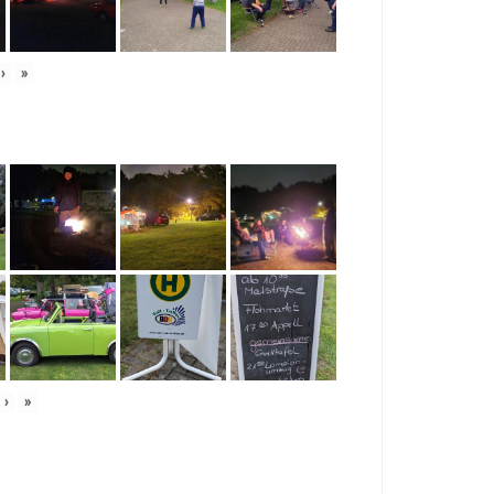
›
»
›
»