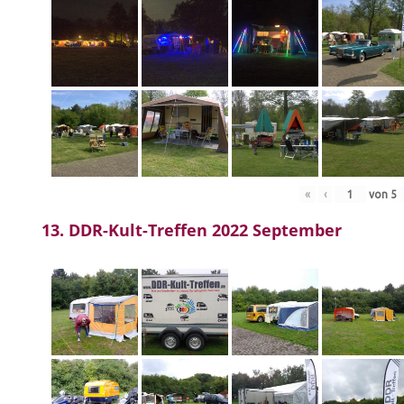
«
‹
von
5
13. DDR-Kult-Treffen 2022 September