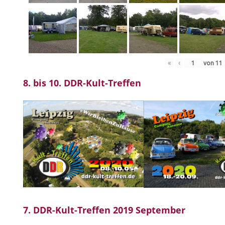
«
‹
von
11
8. bis 10. DDR-Kult-Treffen
7. DDR-Kult-Treffen 2019 September