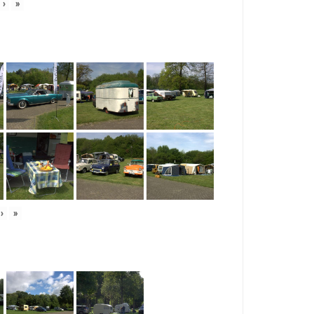
›
»
›
»