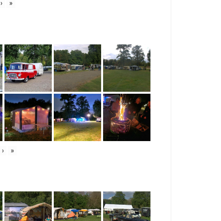
›
»
›
»