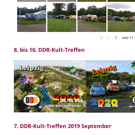
«
‹
von
11
8. bis 10. DDR-Kult-Treffen
7. DDR-Kult-Treffen 2019 September