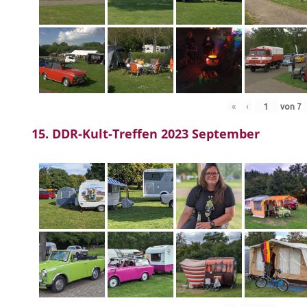
«
‹
von
7
15. DDR-Kult-Treffen 2023 September