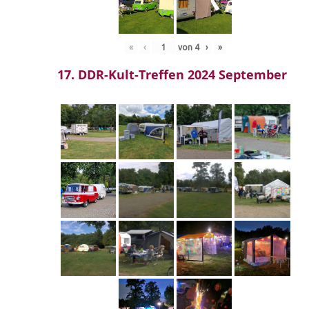
«
‹
von
4
›
»
17. DDR-Kult-Treffen 2024 September