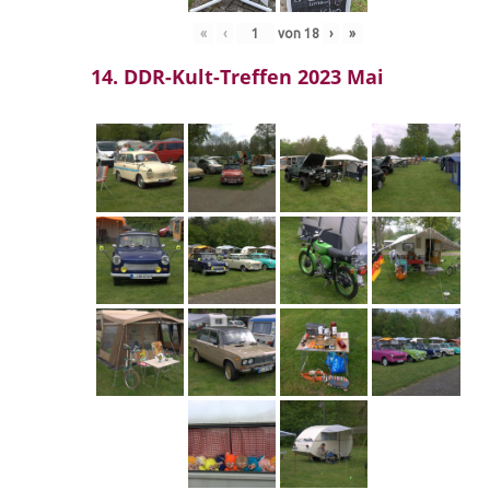
«
‹
von
18
›
»
14. DDR-Kult-Treffen 2023 Mai