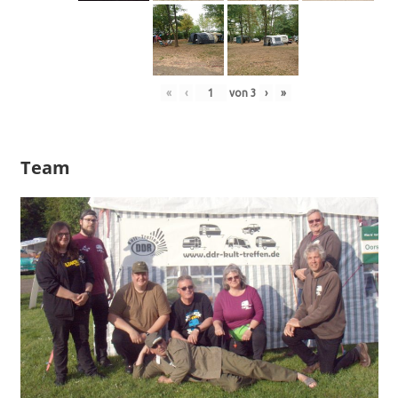
«
‹
von
3
›
»
Team