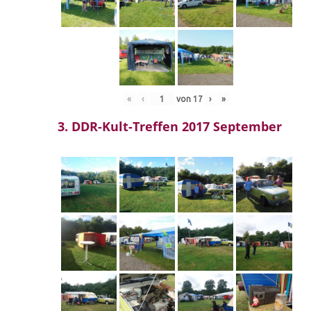
«
‹
von
17
›
»
3. DDR-Kult-Treffen 2017 September