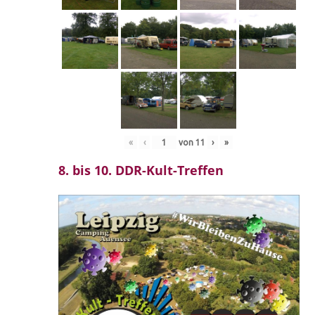
«
‹
von
11
›
»
8. bis 10. DDR-Kult-Treffen