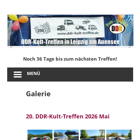
Zum
Inhalt
DDR-
springen
Kult-
Treffen
in
Noch 36 Tage bis zum nächsten Treffen!
Leipzig
MENÜ
am
Galerie
Auensee
20. DDR-Kult-Treffen 2026 Mai