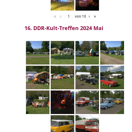
«
‹
von
10
›
»
16. DDR-Kult-Treffen 2024 Mai