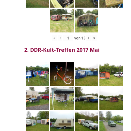
«
‹
von
15
›
»
2. DDR-Kult-Treffen 2017 Mai