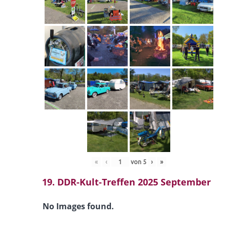
«
‹
von
5
›
»
19. DDR-Kult-Treffen 2025 September
No Images found.