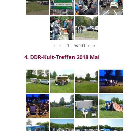
«
‹
von
21
›
»
4. DDR-Kult-Treffen 2018 Mai