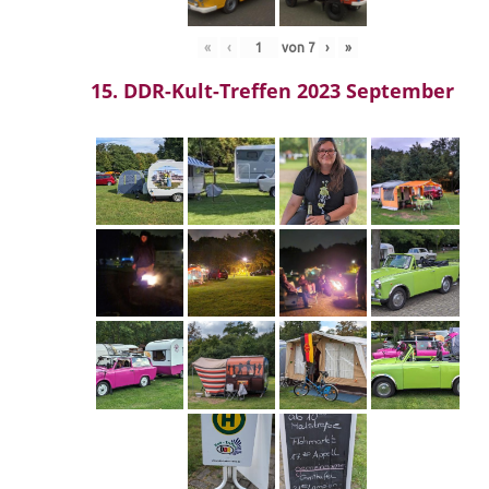
«
‹
von
7
›
»
15. DDR-Kult-Treffen 2023 September