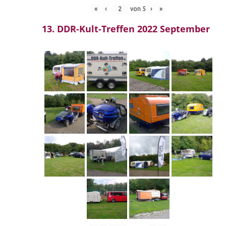
«
‹
von
5
›
»
13. DDR-Kult-Treffen 2022 September