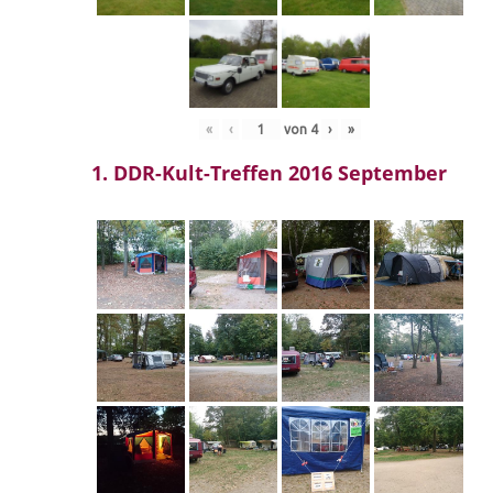
«
‹
von
4
›
»
1. DDR-Kult-Treffen 2016 September