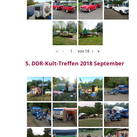
«
‹
von
18
›
»
5. DDR-Kult-Treffen 2018 September