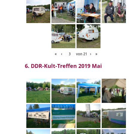
«
‹
von
21
›
»
6. DDR-Kult-Treffen 2019 Mai