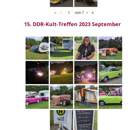
«
‹
von
7
›
»
15. DDR-Kult-Treffen 2023 September