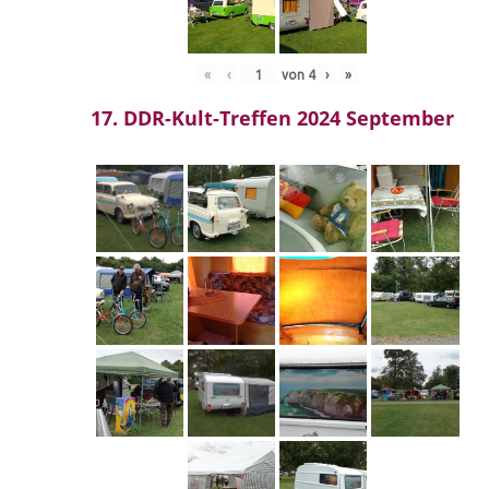
«
‹
von
4
›
»
17. DDR-Kult-Treffen 2024 September