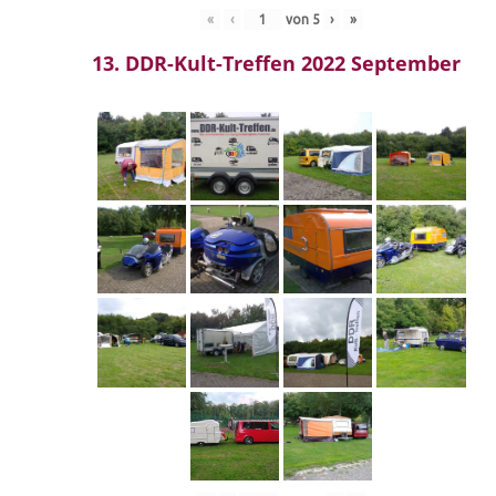
«
‹
von
5
›
»
13. DDR-Kult-Treffen 2022 September