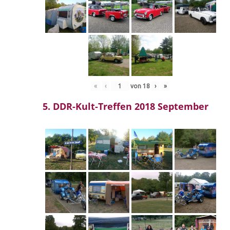
«
‹
von
18
›
»
5. DDR-Kult-Treffen 2018 September