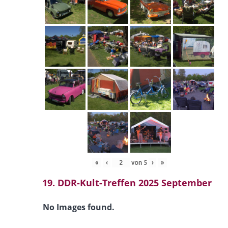
«
‹
von
5
›
»
19. DDR-Kult-Treffen 2025 September
No Images found.