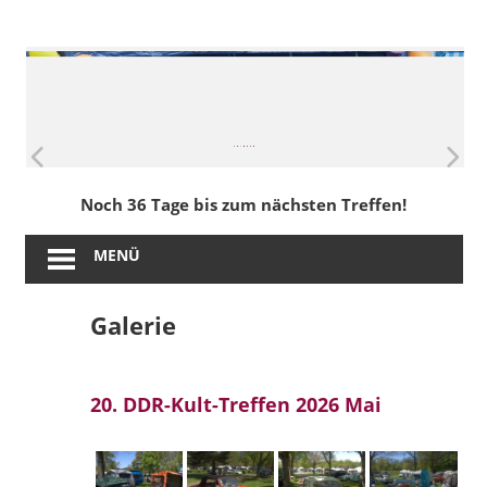
Zum
Inhalt
DDR-
springen
Kult-
Treffen
in
Noch 36 Tage bis zum nächsten Treffen!
Leipzig
MENÜ
am
Galerie
Auensee
20. DDR-Kult-Treffen 2026 Mai