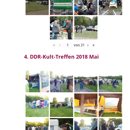
«
‹
von
21
›
»
4. DDR-Kult-Treffen 2018 Mai