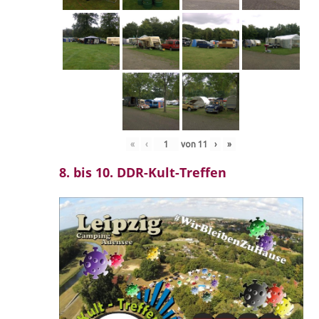
«
‹
von
11
›
»
8. bis 10. DDR-Kult-Treffen