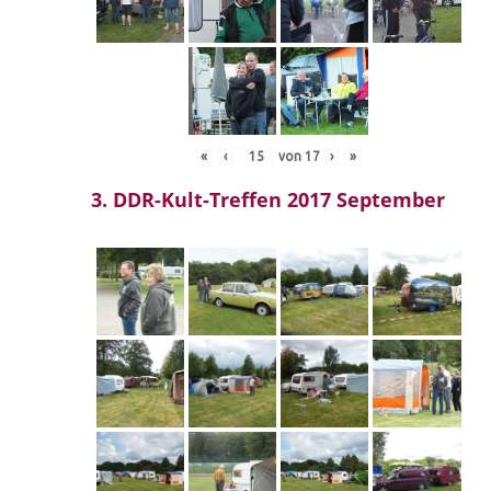
«
‹
von
17
›
»
3. DDR-Kult-Treffen 2017 September