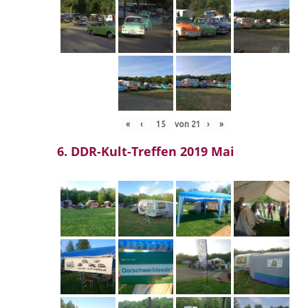
«
‹
von
21
›
»
6. DDR-Kult-Treffen 2019 Mai