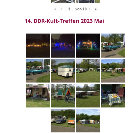
«
‹
von
18
›
»
14. DDR-Kult-Treffen 2023 Mai