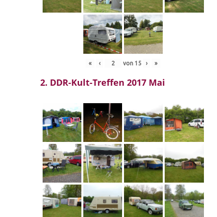
«
‹
von
15
›
»
2. DDR-Kult-Treffen 2017 Mai