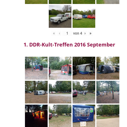
«
‹
von
4
›
»
1. DDR-Kult-Treffen 2016 September