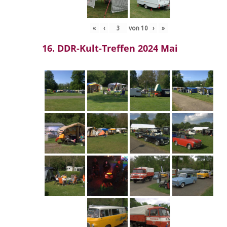
«
‹
von
10
›
»
16. DDR-Kult-Treffen 2024 Mai