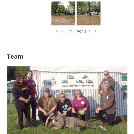
«
‹
von
3
›
»
Team