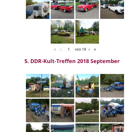
«
‹
von
18
›
»
5. DDR-Kult-Treffen 2018 September