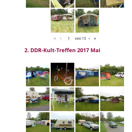
«
‹
von
15
›
»
2. DDR-Kult-Treffen 2017 Mai