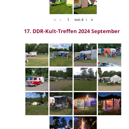
«
‹
von
4
›
»
17. DDR-Kult-Treffen 2024 September