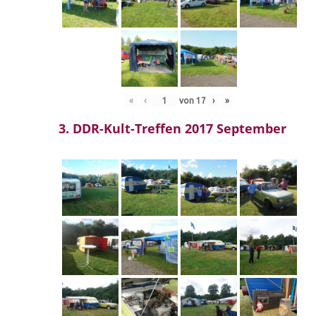
«
‹
von
17
›
»
3. DDR-Kult-Treffen 2017 September