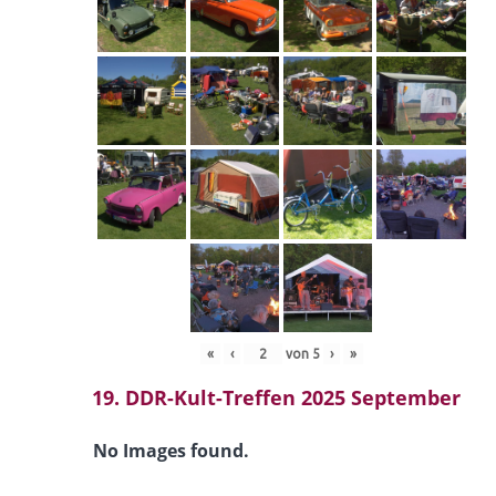
«
‹
von
5
›
»
19. DDR-Kult-Treffen 2025 September
No Images found.