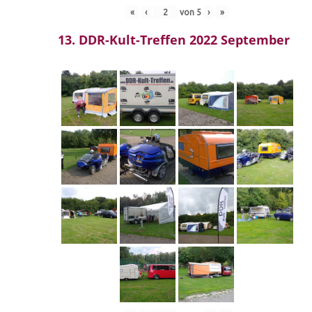
«
‹
von
5
›
»
13. DDR-Kult-Treffen 2022 September