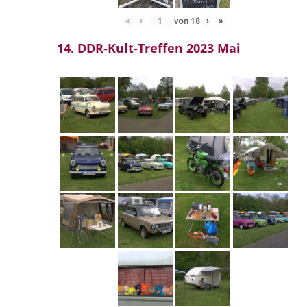
«
‹
von
18
›
»
14. DDR-Kult-Treffen 2023 Mai