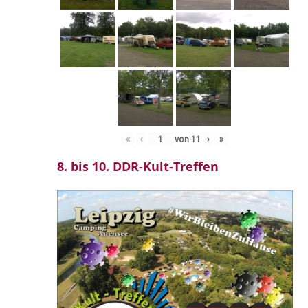
«
‹
von
11
›
»
8. bis 10. DDR-Kult-Treffen