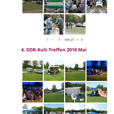
«
‹
von
21
›
»
4. DDR-Kult-Treffen 2018 Mai