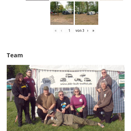
«
‹
von
3
›
»
Team