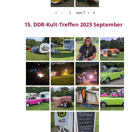
«
‹
von
7
›
»
15. DDR-Kult-Treffen 2023 September