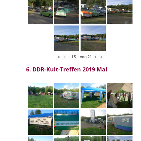
«
‹
von
21
›
»
6. DDR-Kult-Treffen 2019 Mai