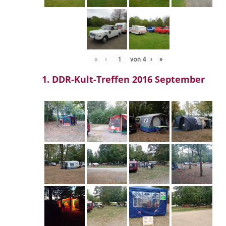
«
‹
von
4
›
»
1. DDR-Kult-Treffen 2016 September