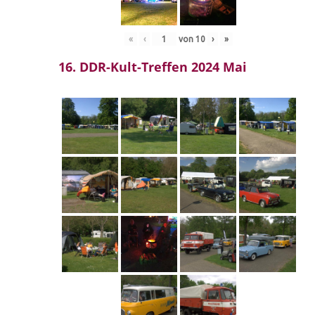
«
‹
von
10
›
»
16. DDR-Kult-Treffen 2024 Mai