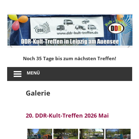
Zum
Inhalt
DDR-
springen
Kult-
Treffen
in
Noch 35 Tage bis zum nächsten Treffen!
Leipzig
MENÜ
am
Galerie
Auensee
20. DDR-Kult-Treffen 2026 Mai