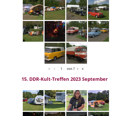
«
‹
von
7
›
»
15. DDR-Kult-Treffen 2023 September