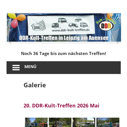
Zum
Inhalt
DDR-
springen
Kult-
Treffen
in
Noch 36 Tage bis zum nächsten Treffen!
Leipzig
MENÜ
am
Galerie
Auensee
20. DDR-Kult-Treffen 2026 Mai