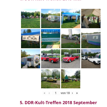
«
‹
von
18
›
»
5. DDR-Kult-Treffen 2018 September