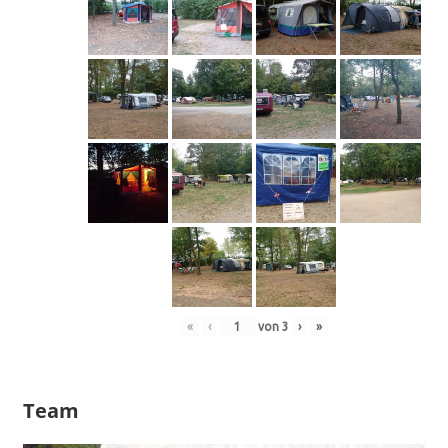
«
‹
von
3
›
»
Team