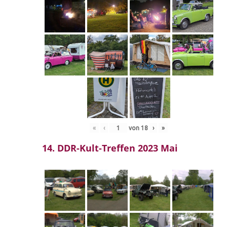
«
‹
von
18
›
»
14. DDR-Kult-Treffen 2023 Mai