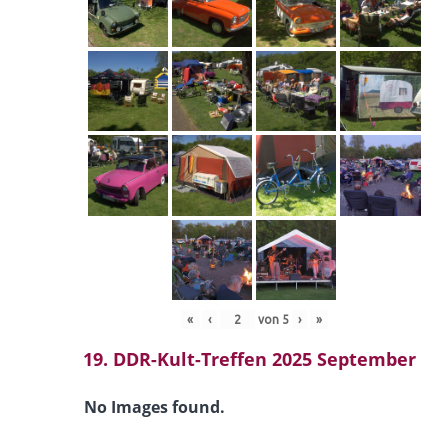
«
‹
von
5
›
»
19. DDR-Kult-Treffen 2025 September
No Images found.