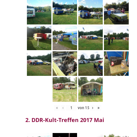
«
‹
von
15
›
»
2. DDR-Kult-Treffen 2017 Mai