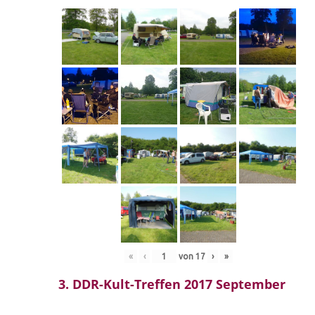
«
‹
von
17
›
»
3. DDR-Kult-Treffen 2017 September