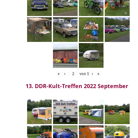
«
‹
von
5
›
»
13. DDR-Kult-Treffen 2022 September