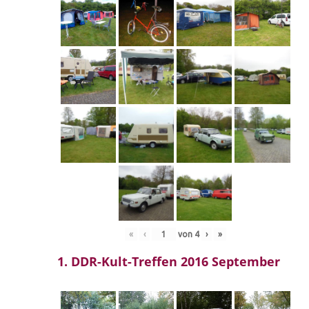
«
‹
von
4
›
»
1. DDR-Kult-Treffen 2016 September