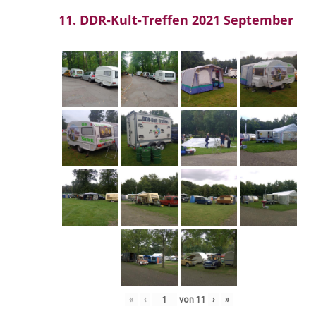
11. DDR-Kult-Treffen 2021 September
«
‹
von
11
›
»