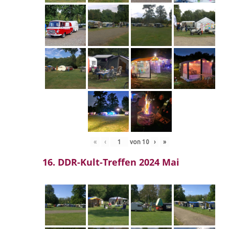
«
‹
von
10
›
»
16. DDR-Kult-Treffen 2024 Mai