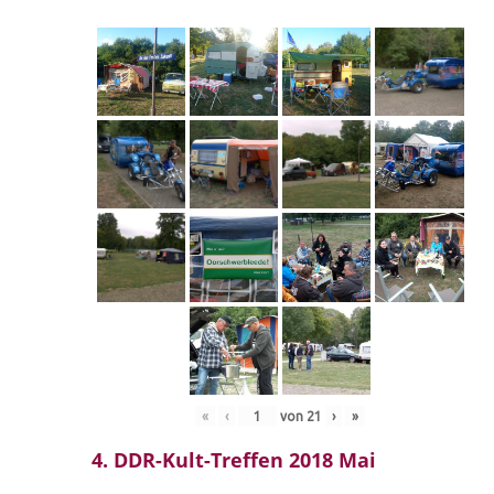
«
‹
von
21
›
»
4. DDR-Kult-Treffen 2018 Mai