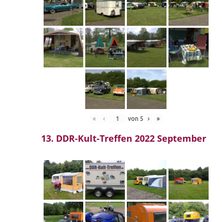
«
‹
von
5
›
»
13. DDR-Kult-Treffen 2022 September