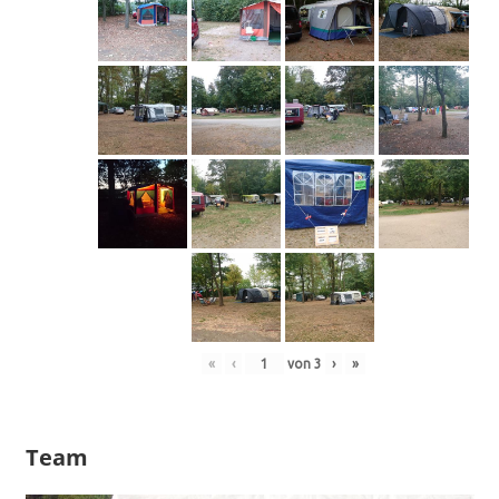
«
‹
von
3
›
»
Team