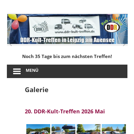
Zum
Inhalt
DDR-
springen
Kult-
Treffen
in
Noch 35 Tage bis zum nächsten Treffen!
Leipzig
MENÜ
am
Galerie
Auensee
20. DDR-Kult-Treffen 2026 Mai