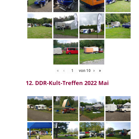
«
‹
von
10
›
»
12. DDR-Kult-Treffen 2022 Mai