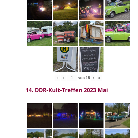
«
‹
von
18
›
»
14. DDR-Kult-Treffen 2023 Mai