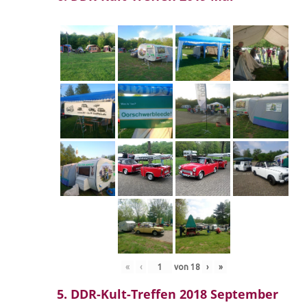
«
‹
von
18
›
»
5. DDR-Kult-Treffen 2018 September