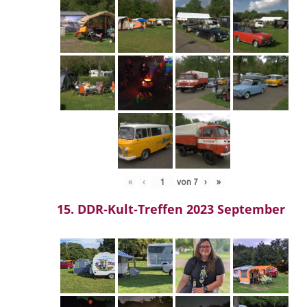
«
‹
von
7
›
»
15. DDR-Kult-Treffen 2023 September