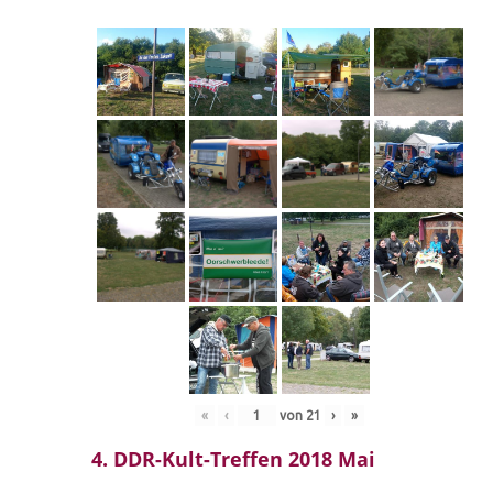
«
‹
von
21
›
»
4. DDR-Kult-Treffen 2018 Mai