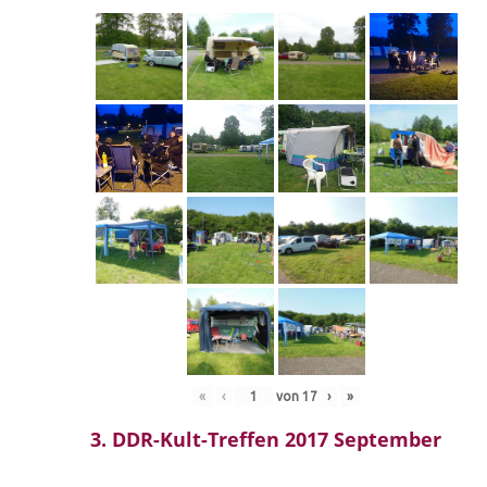
«
‹
von
17
›
»
3. DDR-Kult-Treffen 2017 September