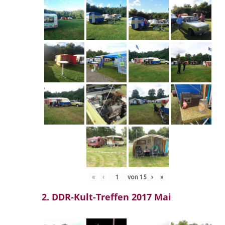
«
‹
von
15
›
»
2. DDR-Kult-Treffen 2017 Mai