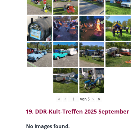
«
‹
von
5
›
»
19. DDR-Kult-Treffen 2025 September
No Images found.