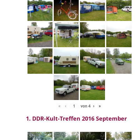
«
‹
von
4
›
»
1. DDR-Kult-Treffen 2016 September