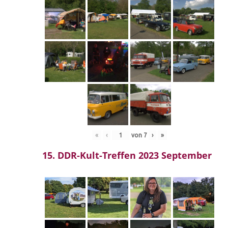
«
‹
von
7
›
»
15. DDR-Kult-Treffen 2023 September