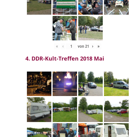
«
‹
von
21
›
»
4. DDR-Kult-Treffen 2018 Mai