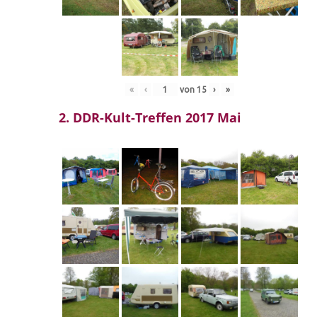
«
‹
von
15
›
»
2. DDR-Kult-Treffen 2017 Mai