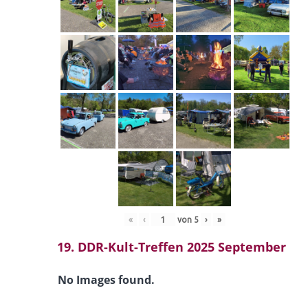
«
‹
von
5
›
»
19. DDR-Kult-Treffen 2025 September
No Images found.