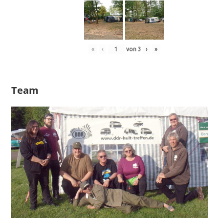
«
‹
von
3
›
»
Team