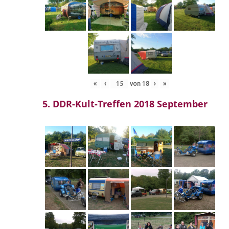
«
‹
von
18
›
»
5. DDR-Kult-Treffen 2018 September