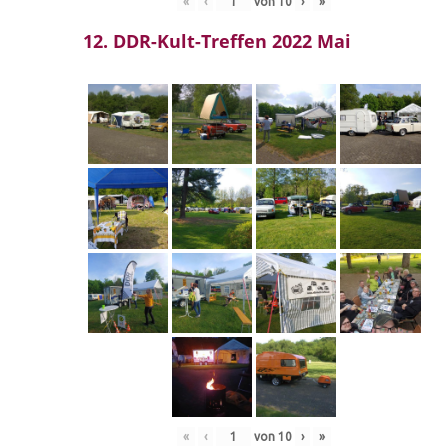
«
‹
von
10
›
»
12. DDR-Kult-Treffen 2022 Mai
«
‹
von
10
›
»