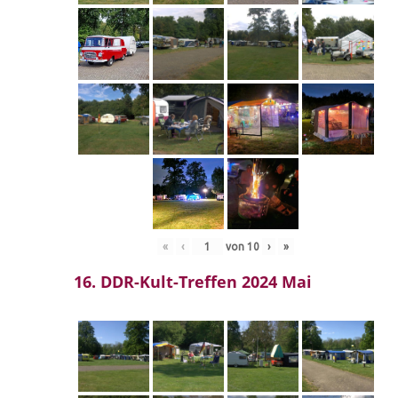
«
‹
von
10
›
»
16. DDR-Kult-Treffen 2024 Mai