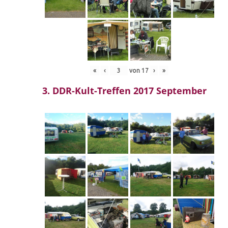
«
‹
von
17
›
»
3. DDR-Kult-Treffen 2017 September