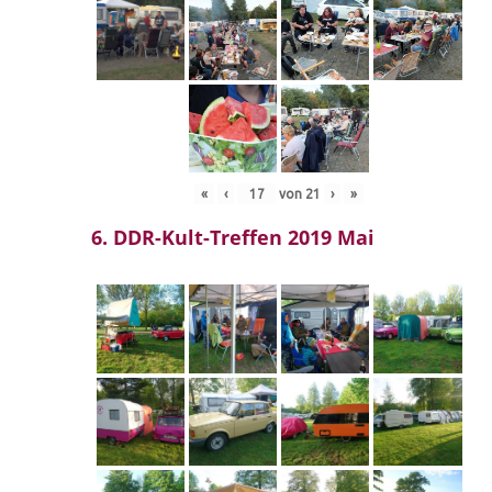
«
‹
von
21
›
»
6. DDR-Kult-Treffen 2019 Mai