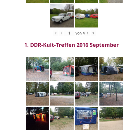
«
‹
von
4
›
»
1. DDR-Kult-Treffen 2016 September