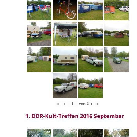
«
‹
von
4
›
»
1. DDR-Kult-Treffen 2016 September