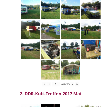
«
‹
von
15
›
»
2. DDR-Kult-Treffen 2017 Mai