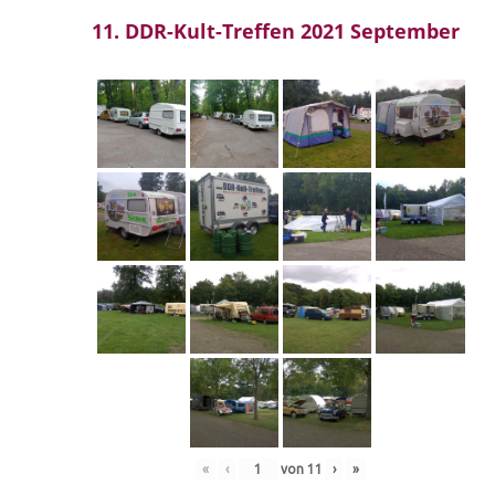
11. DDR-Kult-Treffen 2021 September
«
‹
von
11
›
»