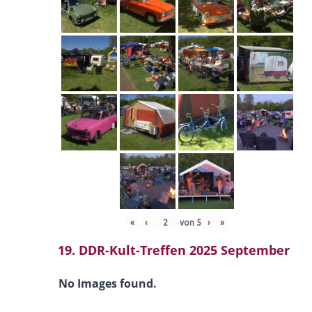
«
‹
von
5
›
»
19. DDR-Kult-Treffen 2025 September
No Images found.