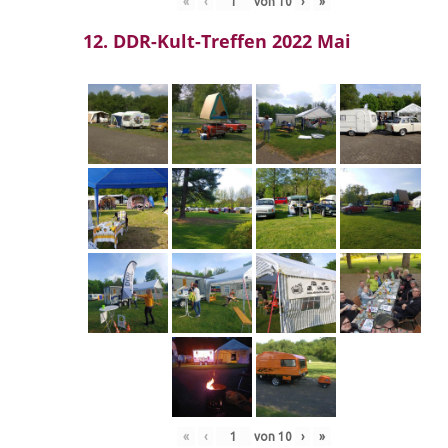
«
‹
von
10
›
»
12. DDR-Kult-Treffen 2022 Mai
«
‹
von
10
›
»