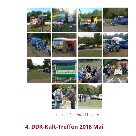
«
‹
von
21
›
»
4. DDR-Kult-Treffen 2018 Mai