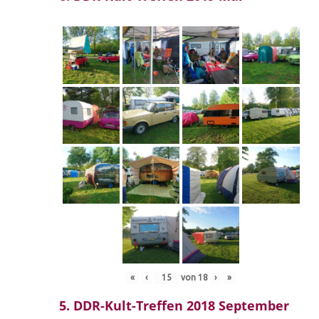
«
‹
von
18
›
»
5. DDR-Kult-Treffen 2018 September