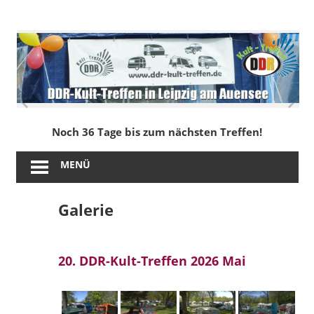
Zum
Inhalt
DDR-
springen
Kult-
Treffen
in
Noch 36 Tage bis zum nächsten Treffen!
Leipzig
MENÜ
am
Galerie
Auensee
20. DDR-Kult-Treffen 2026 Mai