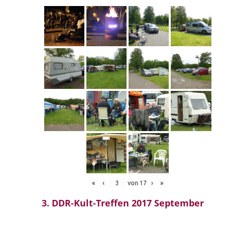
«
‹
von
17
›
»
3. DDR-Kult-Treffen 2017 September