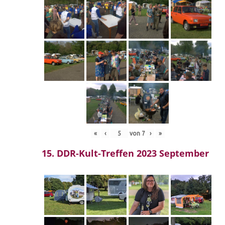
«
‹
von
7
›
»
15. DDR-Kult-Treffen 2023 September