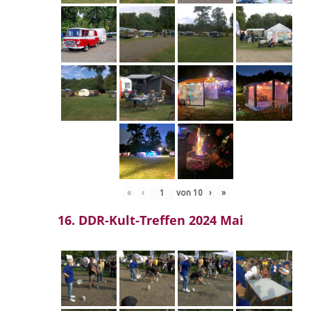
«
‹
von
10
›
»
16. DDR-Kult-Treffen 2024 Mai