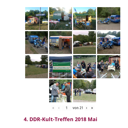
«
‹
von
21
›
»
4. DDR-Kult-Treffen 2018 Mai