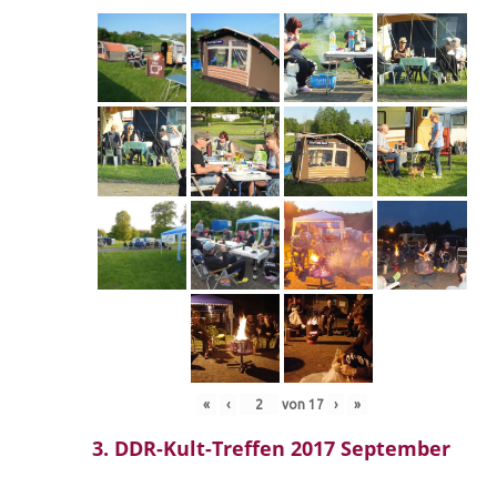
«
‹
von
17
›
»
3. DDR-Kult-Treffen 2017 September