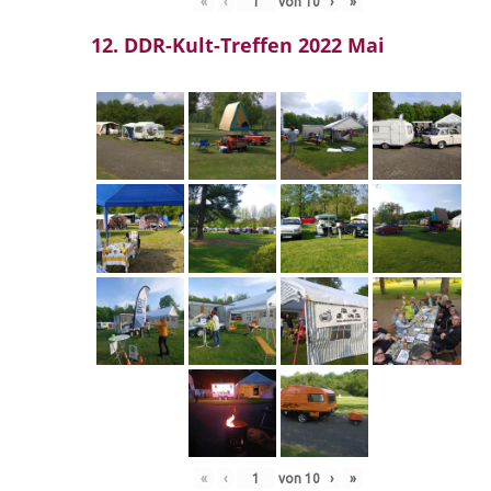
«
‹
von
10
›
»
12. DDR-Kult-Treffen 2022 Mai
«
‹
von
10
›
»