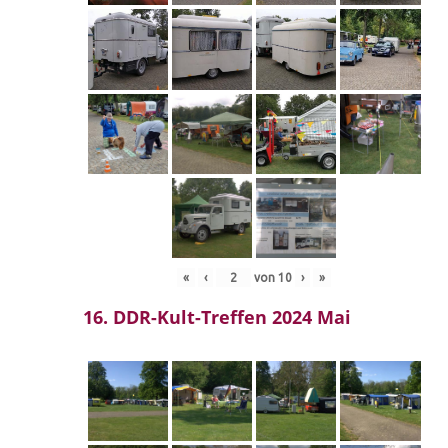
«
‹
von
10
›
»
16. DDR-Kult-Treffen 2024 Mai