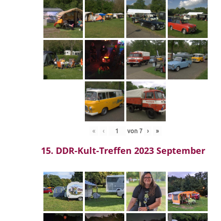
«
‹
von
7
›
»
15. DDR-Kult-Treffen 2023 September