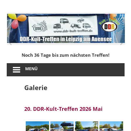
Zum
Inhalt
DDR-
springen
Kult-
Treffen
in
Noch 36 Tage bis zum nächsten Treffen!
Leipzig
MENÜ
am
Galerie
Auensee
20. DDR-Kult-Treffen 2026 Mai