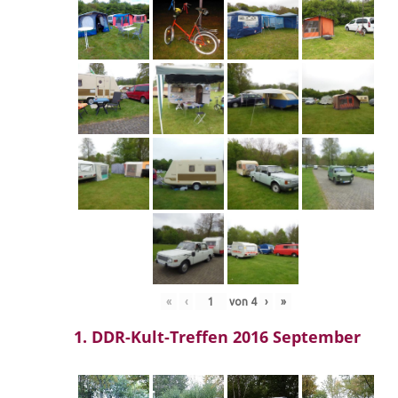
«
‹
von
4
›
»
1. DDR-Kult-Treffen 2016 September