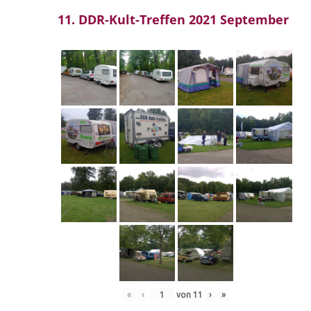
11. DDR-Kult-Treffen 2021 September
«
‹
von
11
›
»