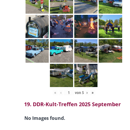
«
‹
von
5
›
»
19. DDR-Kult-Treffen 2025 September
No Images found.