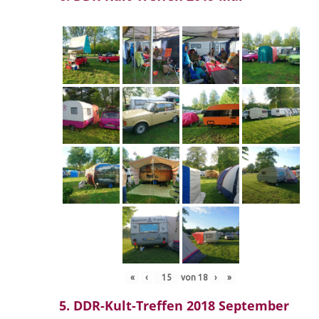
«
‹
von
18
›
»
5. DDR-Kult-Treffen 2018 September