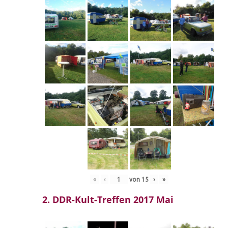
«
‹
von
15
›
»
2. DDR-Kult-Treffen 2017 Mai