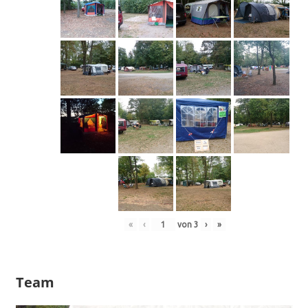
«
‹
von
3
›
»
Team