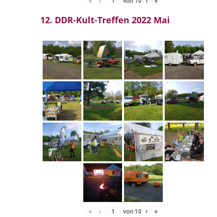
«
‹
von
10
›
»
12. DDR-Kult-Treffen 2022 Mai
«
‹
von
10
›
»