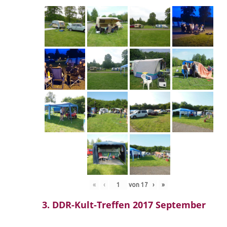
«
‹
von
17
›
»
3. DDR-Kult-Treffen 2017 September