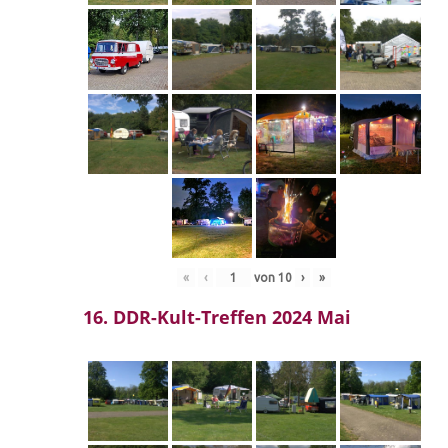
«
‹
von
10
›
»
16. DDR-Kult-Treffen 2024 Mai