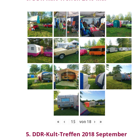
«
‹
von
18
›
»
5. DDR-Kult-Treffen 2018 September