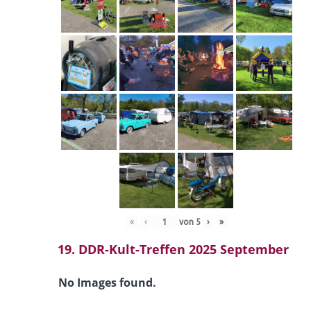
«
‹
von
5
›
»
19. DDR-Kult-Treffen 2025 September
No Images found.