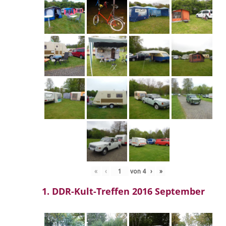
«
‹
von
4
›
»
1. DDR-Kult-Treffen 2016 September