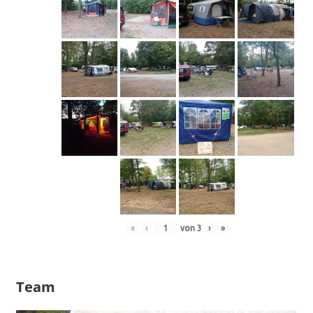
«
‹
von
3
›
»
Team