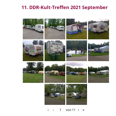
11. DDR-Kult-Treffen 2021 September
«
‹
von
11
›
»