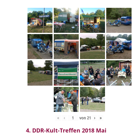
«
‹
von
21
›
»
4. DDR-Kult-Treffen 2018 Mai