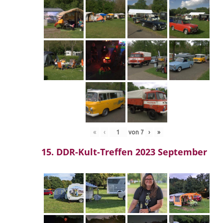
«
‹
von
7
›
»
15. DDR-Kult-Treffen 2023 September