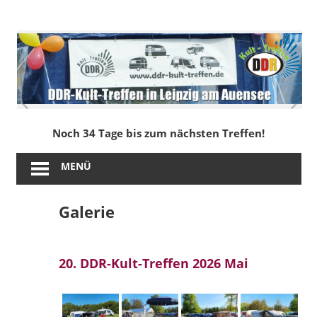
Zum
Inhalt
DDR-
springen
Kult-
Treffen
in
Noch 34 Tage bis zum nächsten Treffen!
Leipzig
MENÜ
am
Galerie
Auensee
20. DDR-Kult-Treffen 2026 Mai