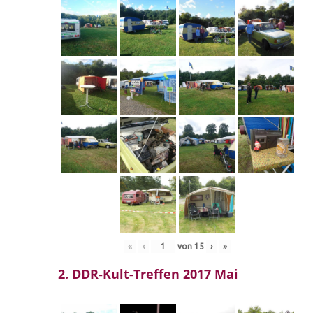
«
‹
von
15
›
»
2. DDR-Kult-Treffen 2017 Mai