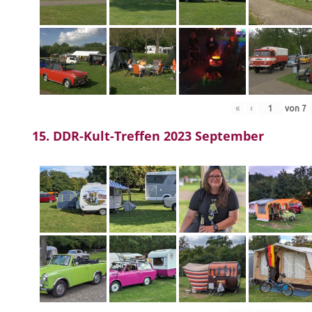
«
‹
von
7
15. DDR-Kult-Treffen 2023 September