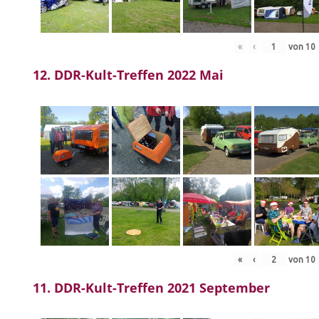
«
‹
von
10
12. DDR-Kult-Treffen 2022 Mai
«
‹
von
10
11. DDR-Kult-Treffen 2021 September