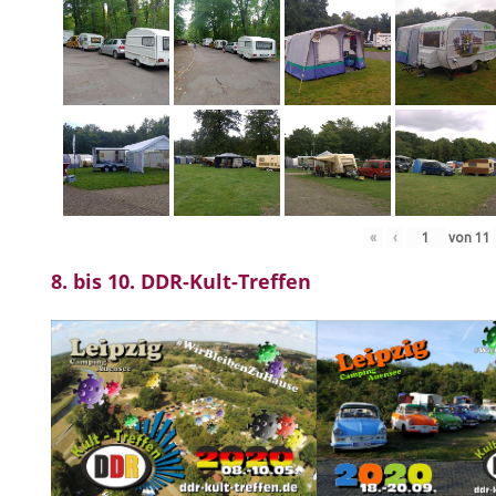
«
‹
von
11
8. bis 10. DDR-Kult-Treffen