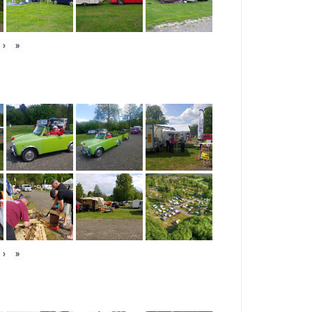
›
»
›
»