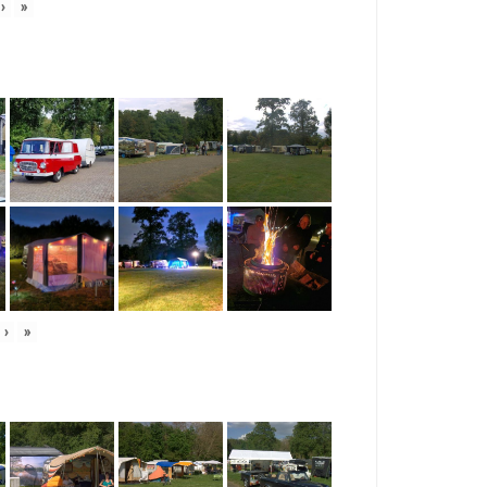
›
»
›
»