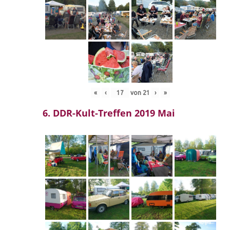
«
‹
von
21
›
»
6. DDR-Kult-Treffen 2019 Mai