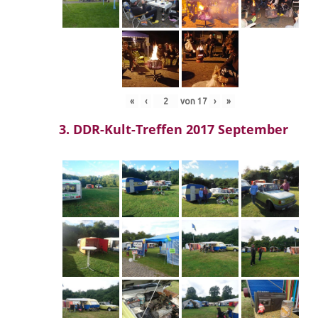
«
‹
von
17
›
»
3. DDR-Kult-Treffen 2017 September