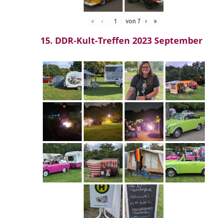
«
‹
von
7
›
»
15. DDR-Kult-Treffen 2023 September