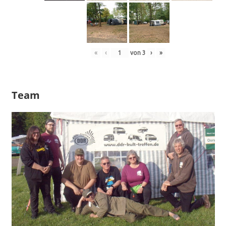
«
‹
von
3
›
»
Team