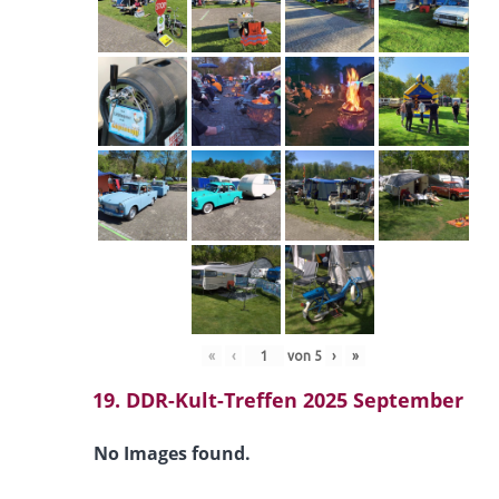
«
‹
von
5
›
»
19. DDR-Kult-Treffen 2025 September
No Images found.