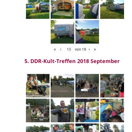
«
‹
von
18
›
»
5. DDR-Kult-Treffen 2018 September