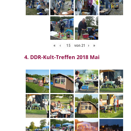
«
‹
von
21
›
»
4. DDR-Kult-Treffen 2018 Mai