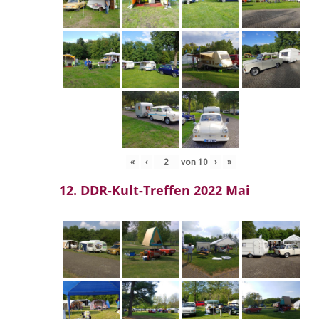
«
‹
von
10
›
»
12. DDR-Kult-Treffen 2022 Mai