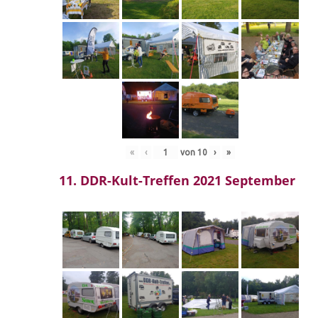
«
‹
von
10
›
»
11. DDR-Kult-Treffen 2021 September