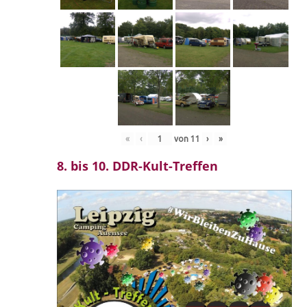
«
‹
von
11
›
»
8. bis 10. DDR-Kult-Treffen