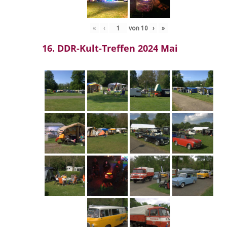
«
‹
von
10
›
»
16. DDR-Kult-Treffen 2024 Mai