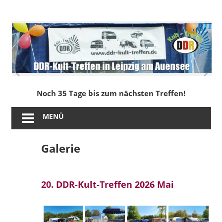
Zum
Inhalt
DDR-
springen
Kult-
Treffen
in
Noch 35 Tage bis zum nächsten Treffen!
Leipzig
MENÜ
am
Galerie
Auensee
20. DDR-Kult-Treffen 2026 Mai