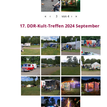
«
‹
von
4
›
»
17. DDR-Kult-Treffen 2024 September