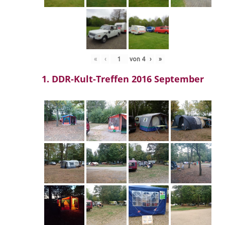
«
‹
von
4
›
»
1. DDR-Kult-Treffen 2016 September