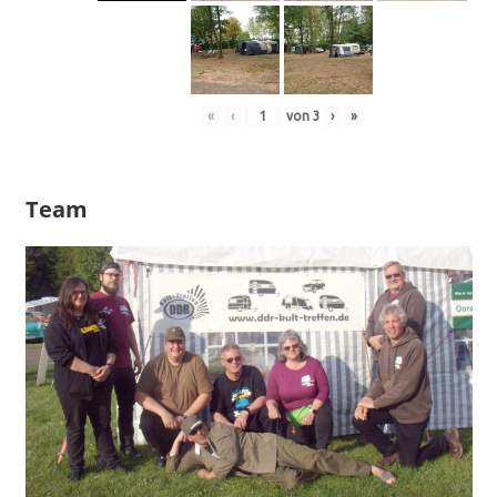
«
‹
von
3
›
»
Team