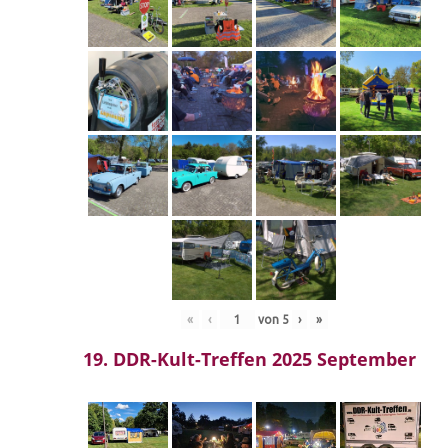
«
‹
von
5
›
»
19. DDR-Kult-Treffen 2025 September