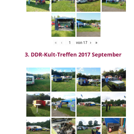
«
‹
von
17
›
»
3. DDR-Kult-Treffen 2017 September