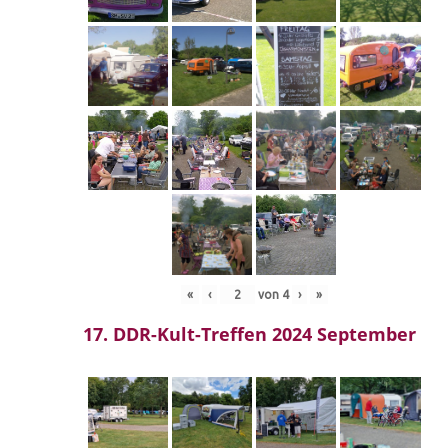
«
‹
von
4
›
»
17. DDR-Kult-Treffen 2024 September