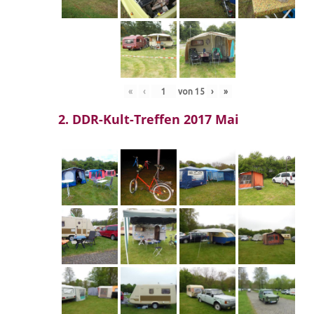
«
‹
von
15
›
»
2. DDR-Kult-Treffen 2017 Mai