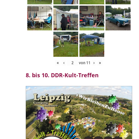
«
‹
von
11
›
»
8. bis 10. DDR-Kult-Treffen