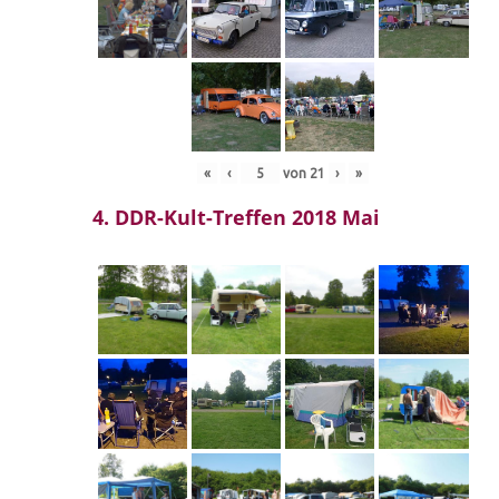
«
‹
von
21
›
»
4. DDR-Kult-Treffen 2018 Mai