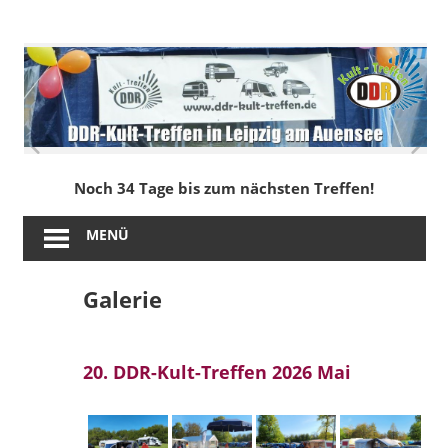
Zum
Inhalt
DDR-
springen
Kult-
Treffen
in
Noch 34 Tage bis zum nächsten Treffen!
Leipzig
MENÜ
am
Galerie
Auensee
20. DDR-Kult-Treffen 2026 Mai