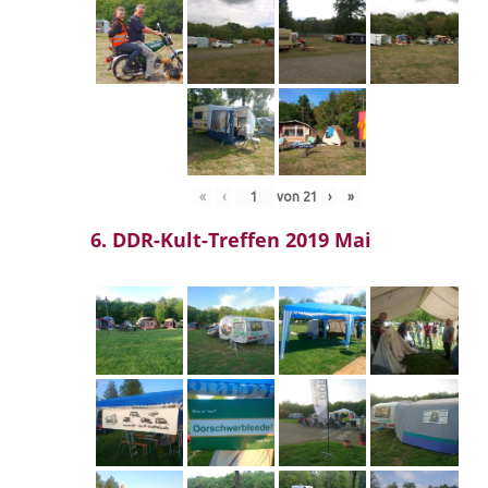
«
‹
von
21
›
»
6. DDR-Kult-Treffen 2019 Mai