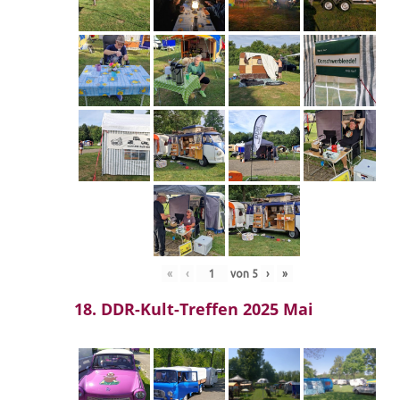
«
‹
von
5
›
»
18. DDR-Kult-Treffen 2025 Mai