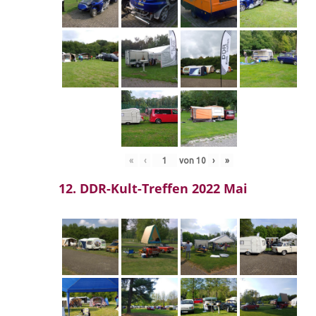
«
‹
von
10
›
»
12. DDR-Kult-Treffen 2022 Mai