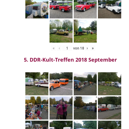
«
‹
von
18
›
»
5. DDR-Kult-Treffen 2018 September