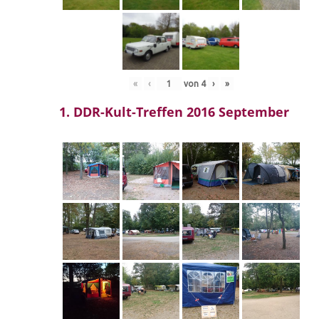
«
‹
von
4
›
»
1. DDR-Kult-Treffen 2016 September