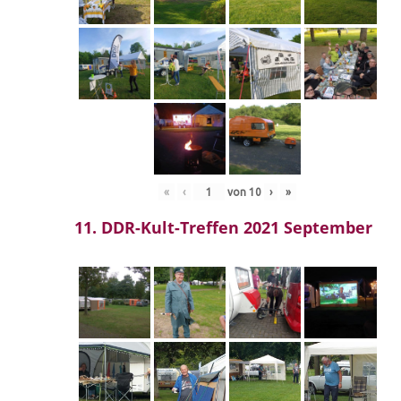
«
‹
von
10
›
»
11. DDR-Kult-Treffen 2021 September