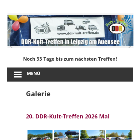
Zum
Inhalt
DDR-
springen
Kult-
Treffen
in
Noch 33 Tage bis zum nächsten Treffen!
Leipzig
MENÜ
am
Galerie
Auensee
20. DDR-Kult-Treffen 2026 Mai