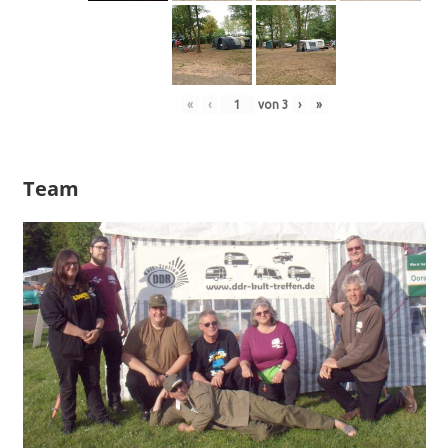
«
‹
von
3
›
»
Team