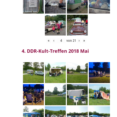
«
‹
von
21
›
»
4. DDR-Kult-Treffen 2018 Mai