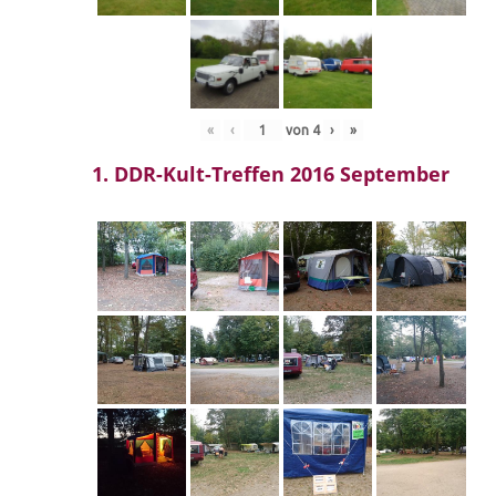
«
‹
von
4
›
»
1. DDR-Kult-Treffen 2016 September