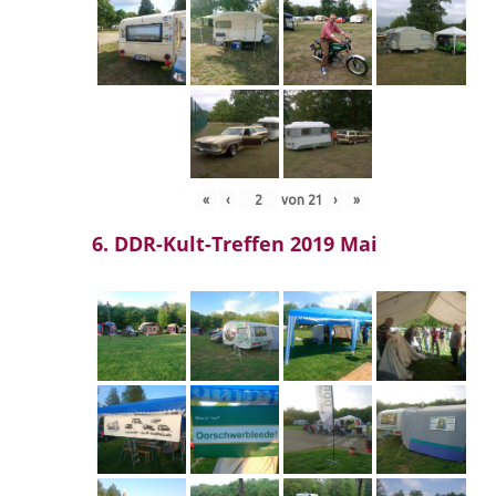
«
‹
von
21
›
»
6. DDR-Kult-Treffen 2019 Mai