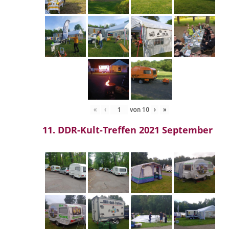
«
‹
von
10
›
»
11. DDR-Kult-Treffen 2021 September