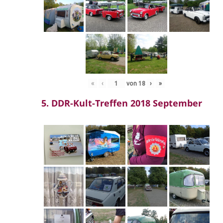
«
‹
von
18
›
»
5. DDR-Kult-Treffen 2018 September