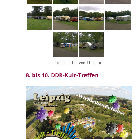
«
‹
von
11
›
»
8. bis 10. DDR-Kult-Treffen