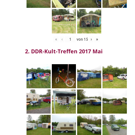
«
‹
von
15
›
»
2. DDR-Kult-Treffen 2017 Mai