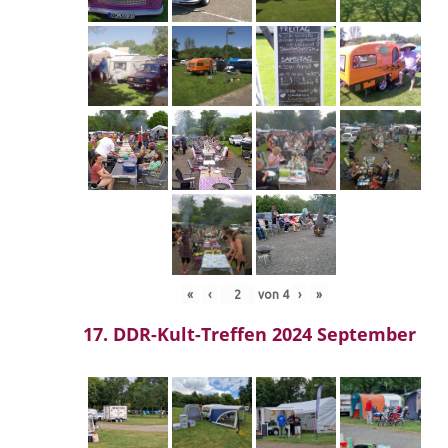
«
‹
von
4
›
»
17. DDR-Kult-Treffen 2024 September