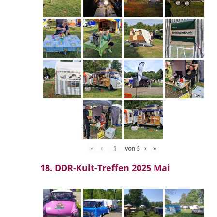
«
‹
von
5
›
»
18. DDR-Kult-Treffen 2025 Mai