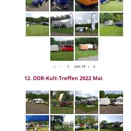
«
‹
von
10
›
»
12. DDR-Kult-Treffen 2022 Mai