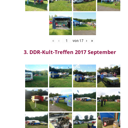
«
‹
von
17
›
»
3. DDR-Kult-Treffen 2017 September