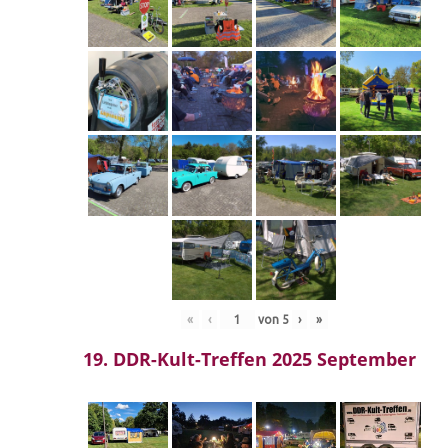
«
‹
von
5
›
»
19. DDR-Kult-Treffen 2025 September