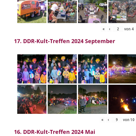
«
‹
von
4
17. DDR-Kult-Treffen 2024 September
«
‹
von
10
16. DDR-Kult-Treffen 2024 Mai