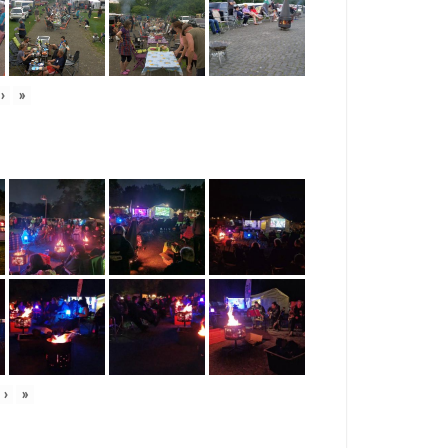
›
»
›
»