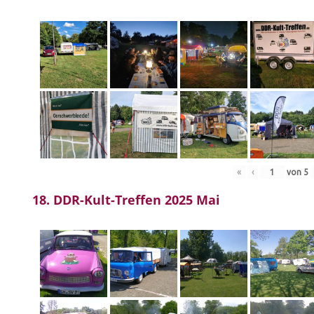
«
‹
von
5
18. DDR-Kult-Treffen 2025 Mai