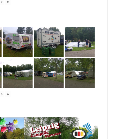
›
»
›
»