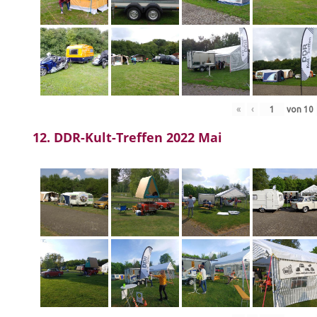
«
‹
von
10
12. DDR-Kult-Treffen 2022 Mai