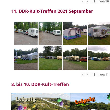
«
‹
von
10
11. DDR-Kult-Treffen 2021 September
«
‹
von
11
8. bis 10. DDR-Kult-Treffen