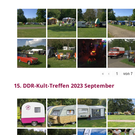
«
‹
von
7
15. DDR-Kult-Treffen 2023 September