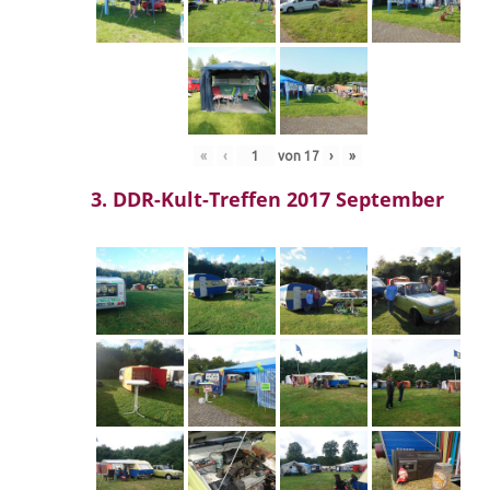
«
‹
von
17
›
»
3. DDR-Kult-Treffen 2017 September