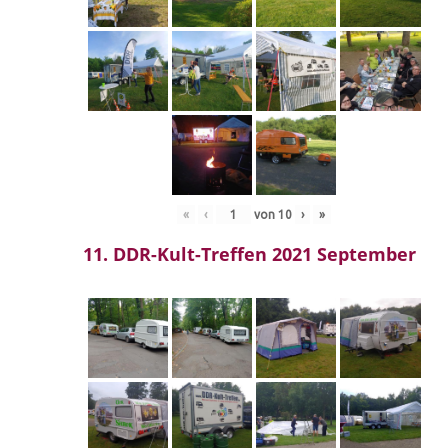
«
‹
von
10
›
»
11. DDR-Kult-Treffen 2021 September