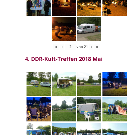
«
‹
von
21
›
»
4. DDR-Kult-Treffen 2018 Mai