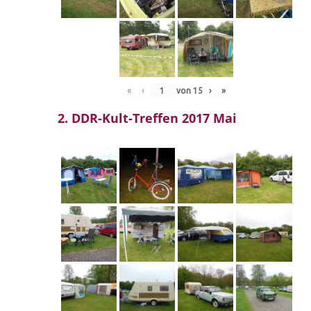
«
‹
von
15
›
»
2. DDR-Kult-Treffen 2017 Mai