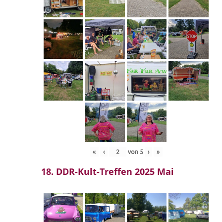
«
‹
von
5
›
»
18. DDR-Kult-Treffen 2025 Mai