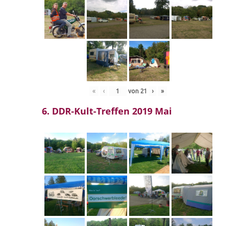
«
‹
von
21
›
»
6. DDR-Kult-Treffen 2019 Mai