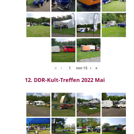
«
‹
von
10
›
»
12. DDR-Kult-Treffen 2022 Mai