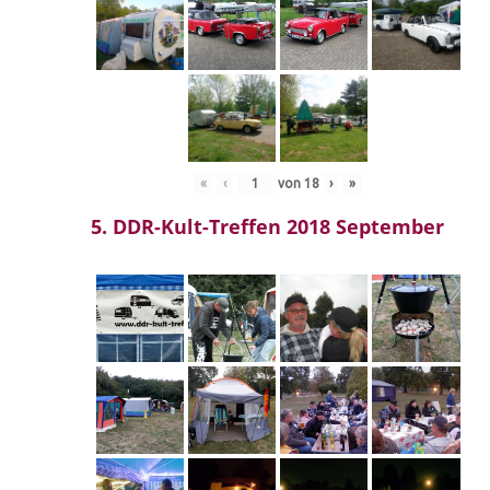
«
‹
von
18
›
»
5. DDR-Kult-Treffen 2018 September