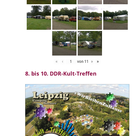
«
‹
von
11
›
»
8. bis 10. DDR-Kult-Treffen