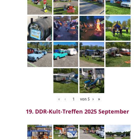
«
‹
von
5
›
»
19. DDR-Kult-Treffen 2025 September