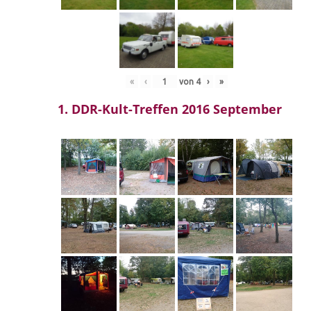
«
‹
von
4
›
»
1. DDR-Kult-Treffen 2016 September