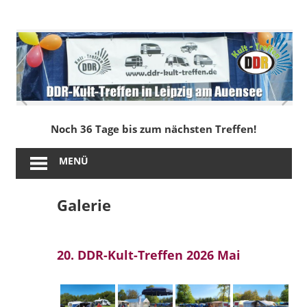
Zum
Inhalt
DDR-
springen
Kult-
Treffen
in
Noch 36 Tage bis zum nächsten Treffen!
Leipzig
MENÜ
am
Galerie
Auensee
20. DDR-Kult-Treffen 2026 Mai