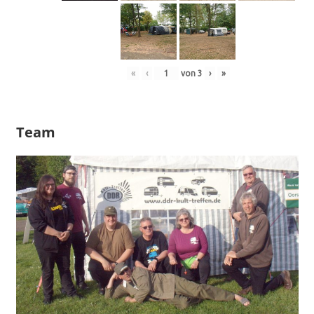
«
‹
von
3
›
»
Team