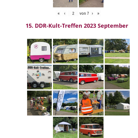
«
‹
von
7
›
»
15. DDR-Kult-Treffen 2023 September