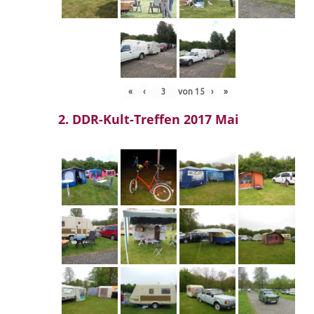
«
‹
von
15
›
»
2. DDR-Kult-Treffen 2017 Mai