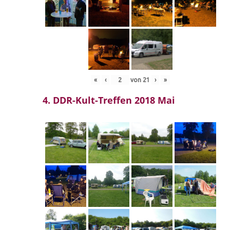
«
‹
von
21
›
»
4. DDR-Kult-Treffen 2018 Mai