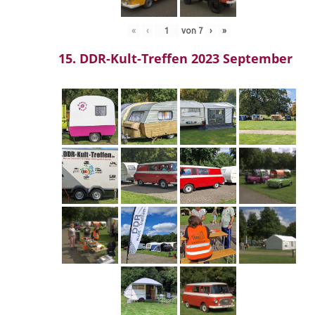
«
‹
von
7
›
»
15. DDR-Kult-Treffen 2023 September