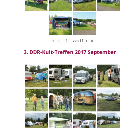
«
‹
von
17
›
»
3. DDR-Kult-Treffen 2017 September