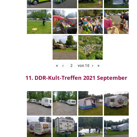
«
‹
von
10
›
»
11. DDR-Kult-Treffen 2021 September