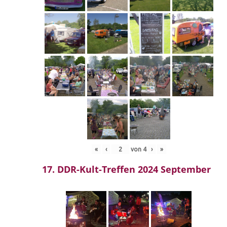
«
‹
von
4
›
»
17. DDR-Kult-Treffen 2024 September