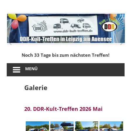
Zum
Inhalt
DDR-
springen
Kult-
Treffen
in
Noch 33 Tage bis zum nächsten Treffen!
Leipzig
MENÜ
am
Galerie
Auensee
20. DDR-Kult-Treffen 2026 Mai