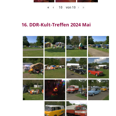
«
‹
von
10
›
»
16. DDR-Kult-Treffen 2024 Mai