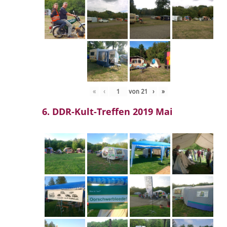
«
‹
von
21
›
»
6. DDR-Kult-Treffen 2019 Mai