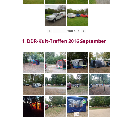
«
‹
von
4
›
»
1. DDR-Kult-Treffen 2016 September