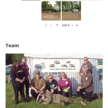
«
‹
von
3
›
»
Team