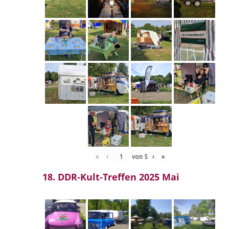
«
‹
von
5
›
»
18. DDR-Kult-Treffen 2025 Mai