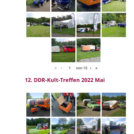
«
‹
von
10
›
»
12. DDR-Kult-Treffen 2022 Mai