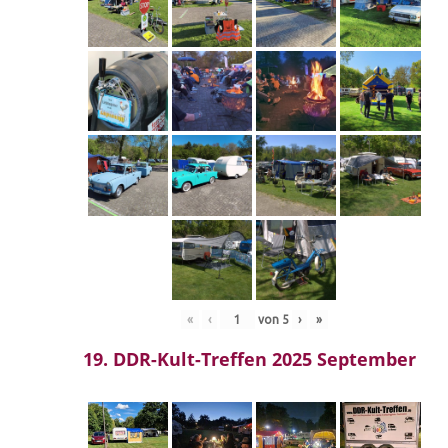
«
‹
von
5
›
»
19. DDR-Kult-Treffen 2025 September