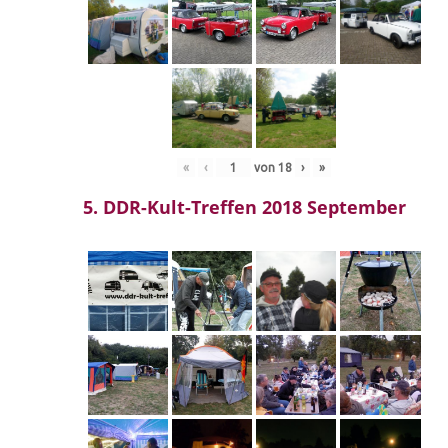
«
‹
von
18
›
»
5. DDR-Kult-Treffen 2018 September