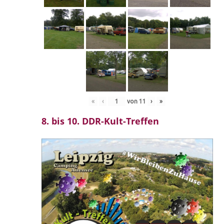
«
‹
von
11
›
»
8. bis 10. DDR-Kult-Treffen