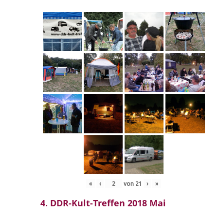
«
‹
von
21
›
»
4. DDR-Kult-Treffen 2018 Mai