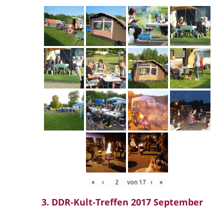
«
‹
von
17
›
»
3. DDR-Kult-Treffen 2017 September