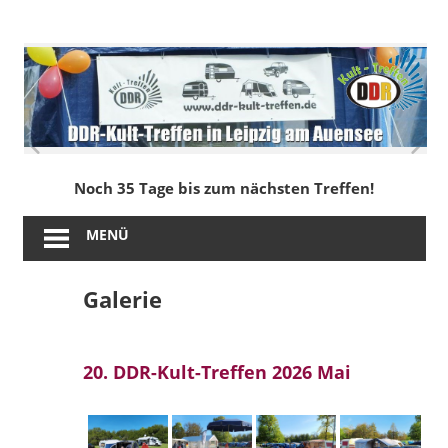
Zum
Inhalt
DDR-
springen
Kult-
Treffen
in
Noch 35 Tage bis zum nächsten Treffen!
Leipzig
MENÜ
am
Galerie
Auensee
20. DDR-Kult-Treffen 2026 Mai