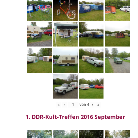
«
‹
von
4
›
»
1. DDR-Kult-Treffen 2016 September