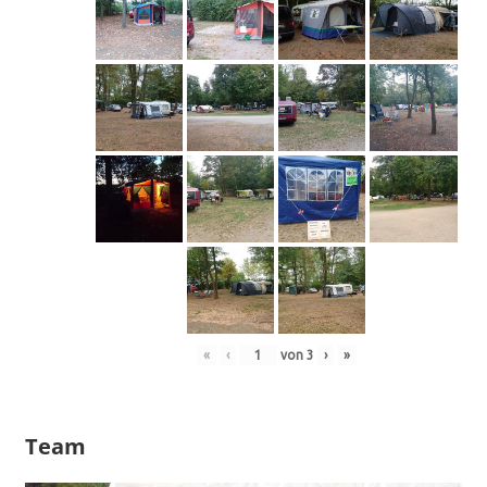
«
‹
von
3
›
»
Team