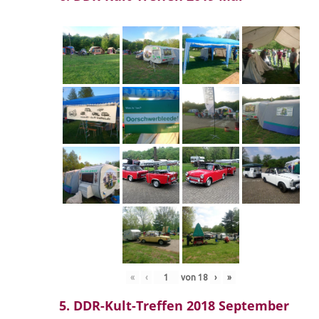
«
‹
von
18
›
»
5. DDR-Kult-Treffen 2018 September