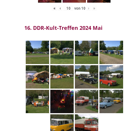
«
‹
von
10
›
»
16. DDR-Kult-Treffen 2024 Mai