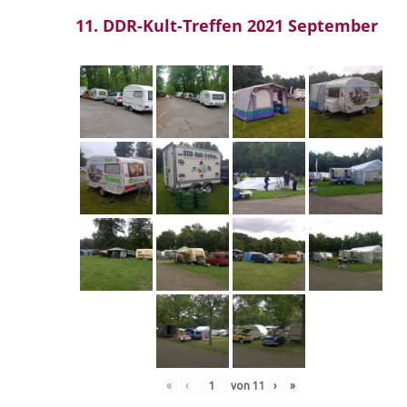
11. DDR-Kult-Treffen 2021 September
«
‹
von
11
›
»