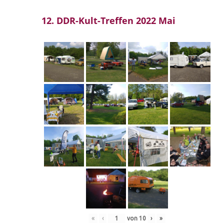
12. DDR-Kult-Treffen 2022 Mai
«
‹
von
10
›
»