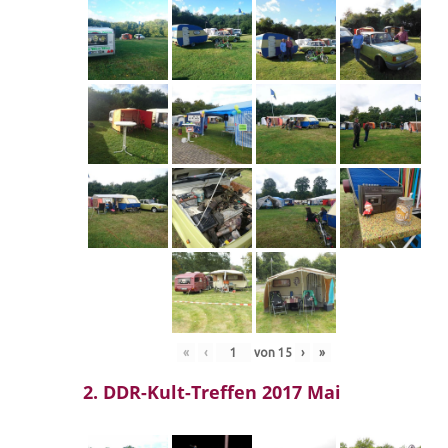
«
‹
von
15
›
»
2. DDR-Kult-Treffen 2017 Mai