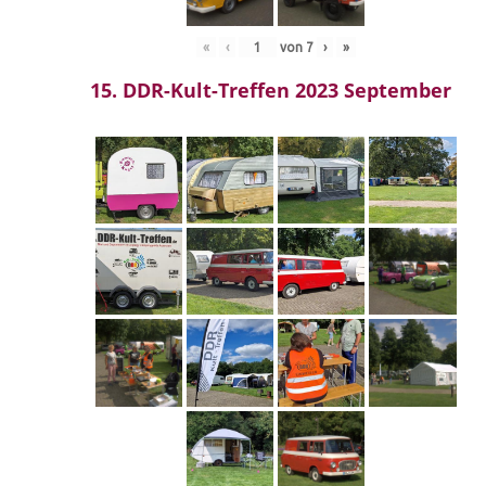
«
‹
von
7
›
»
15. DDR-Kult-Treffen 2023 September