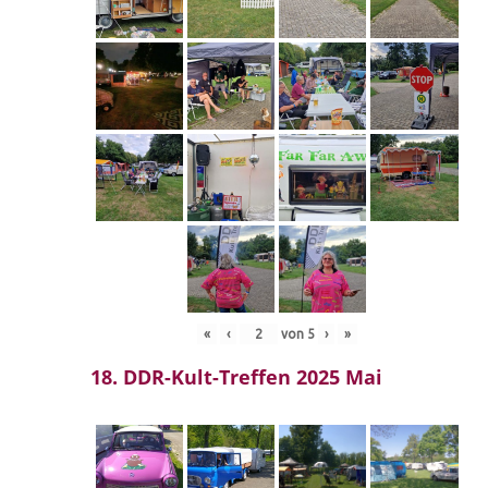
«
‹
von
5
›
»
18. DDR-Kult-Treffen 2025 Mai