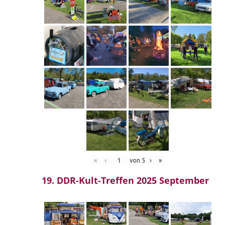
«
‹
von
5
›
»
19. DDR-Kult-Treffen 2025 September