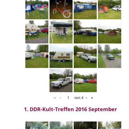
«
‹
von
4
›
»
1. DDR-Kult-Treffen 2016 September