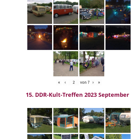
«
‹
von
7
›
»
15. DDR-Kult-Treffen 2023 September