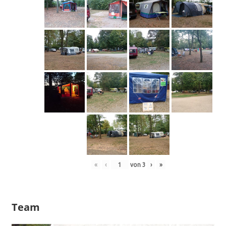
«
‹
von
3
›
»
Team