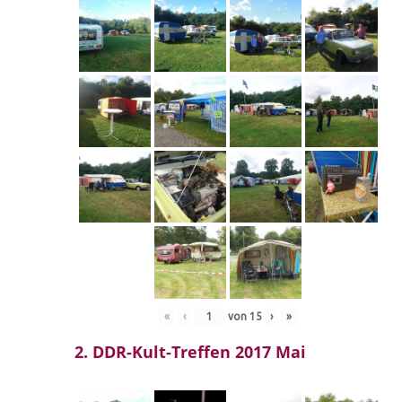
«
‹
von
15
›
»
2. DDR-Kult-Treffen 2017 Mai