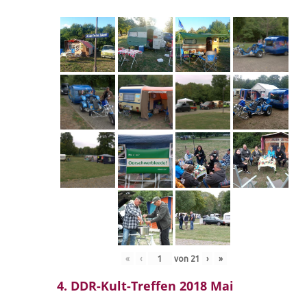
«
‹
von
21
›
»
4. DDR-Kult-Treffen 2018 Mai