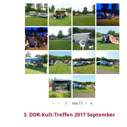
«
‹
von
17
›
»
3. DDR-Kult-Treffen 2017 September