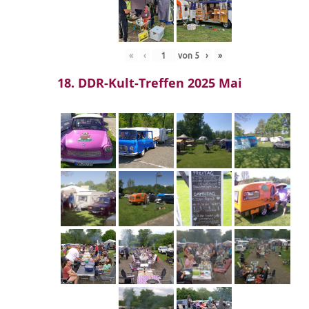
«
‹
von
5
›
»
18. DDR-Kult-Treffen 2025 Mai