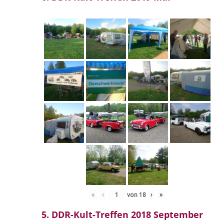
«
‹
von
18
›
»
5. DDR-Kult-Treffen 2018 September