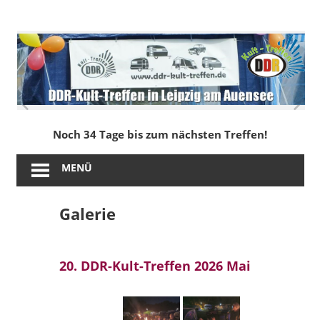
Zum
Inhalt
DDR-
springen
Kult-
Treffen
in
Noch 34 Tage bis zum nächsten Treffen!
Leipzig
MENÜ
am
Galerie
Auensee
20. DDR-Kult-Treffen 2026 Mai