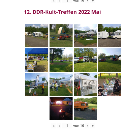
«
‹
von
10
›
»
12. DDR-Kult-Treffen 2022 Mai
«
‹
von
10
›
»