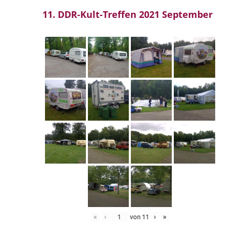
11. DDR-Kult-Treffen 2021 September
«
‹
von
11
›
»