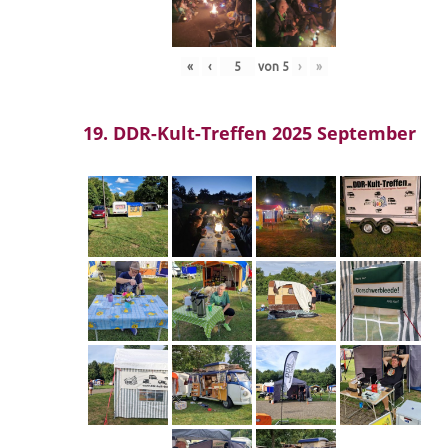
«
‹
von
5
›
»
19. DDR-Kult-Treffen 2025 September