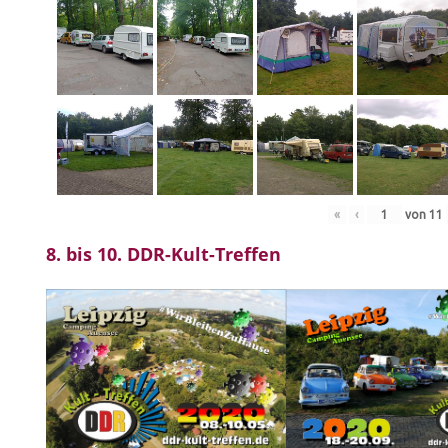
«
‹
von
11
8. bis 10. DDR-Kult-Treffen