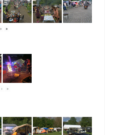
›
»
›
»