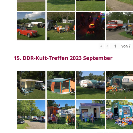
«
‹
von
7
15. DDR-Kult-Treffen 2023 September