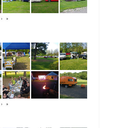
›
»
›
»