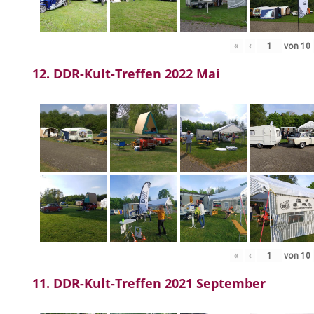
«
‹
von
10
12. DDR-Kult-Treffen 2022 Mai
«
‹
von
10
11. DDR-Kult-Treffen 2021 September