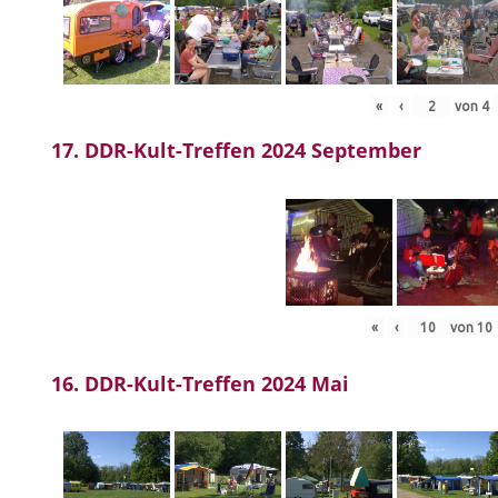
«
‹
von
4
17. DDR-Kult-Treffen 2024 September
«
‹
von
10
16. DDR-Kult-Treffen 2024 Mai