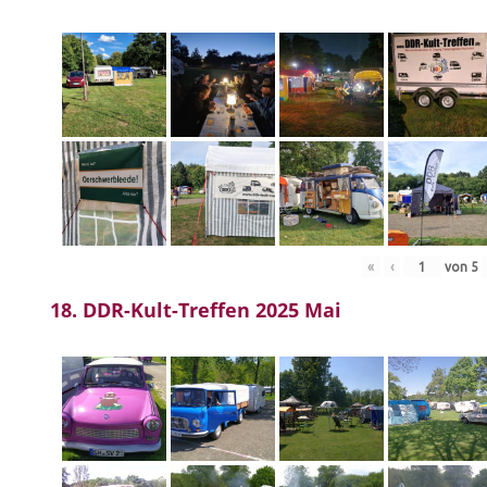
«
‹
von
5
18. DDR-Kult-Treffen 2025 Mai