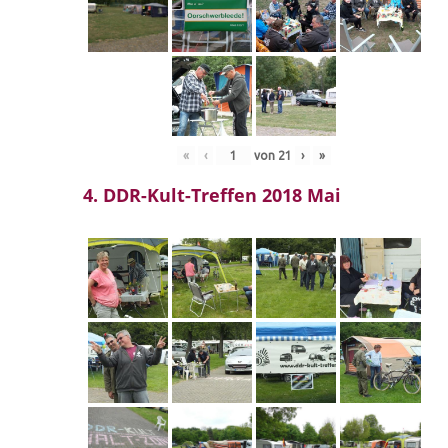
«
‹
von
21
›
»
4. DDR-Kult-Treffen 2018 Mai