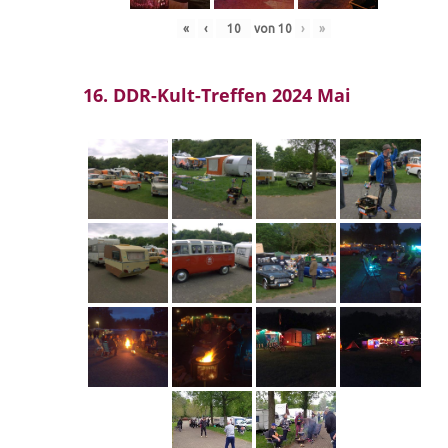
«
‹
von
10
›
»
16. DDR-Kult-Treffen 2024 Mai