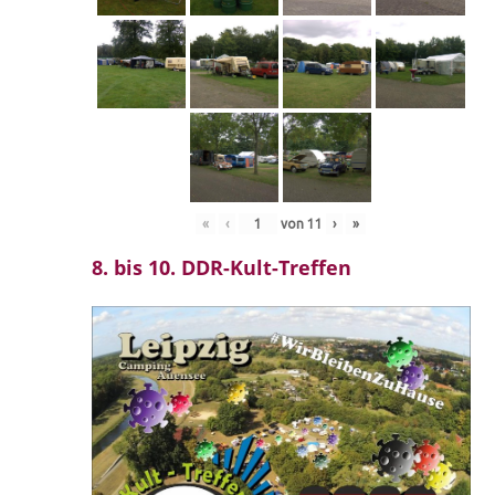
«
‹
von
11
›
»
8. bis 10. DDR-Kult-Treffen