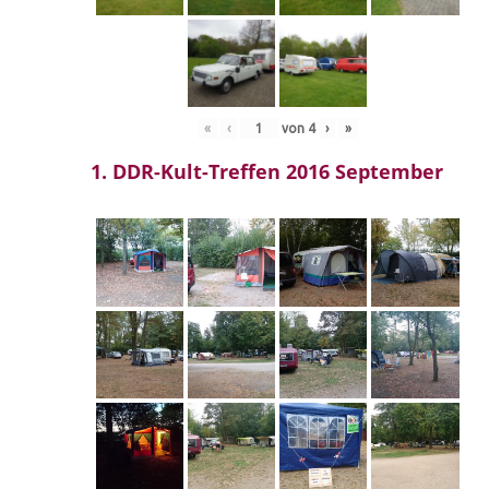
«
‹
von
4
›
»
1. DDR-Kult-Treffen 2016 September