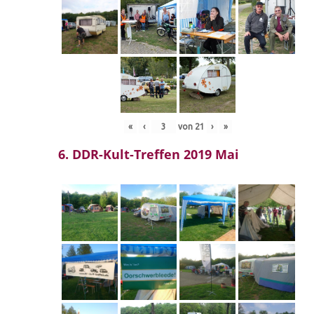
«
‹
von
21
›
»
6. DDR-Kult-Treffen 2019 Mai