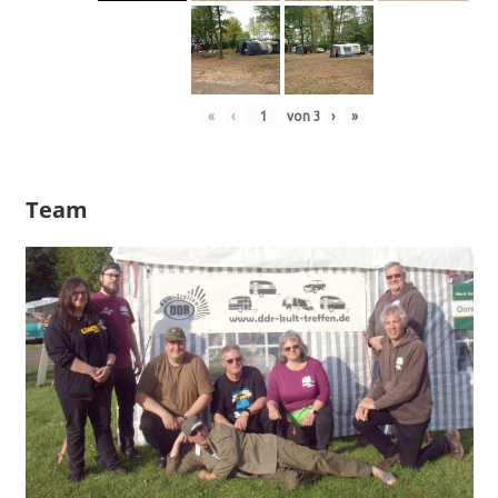
«
‹
von
3
›
»
Team