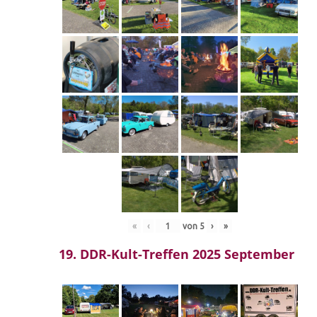
«
‹
von
5
›
»
19. DDR-Kult-Treffen 2025 September