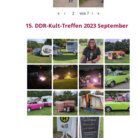
«
‹
von
7
›
»
15. DDR-Kult-Treffen 2023 September