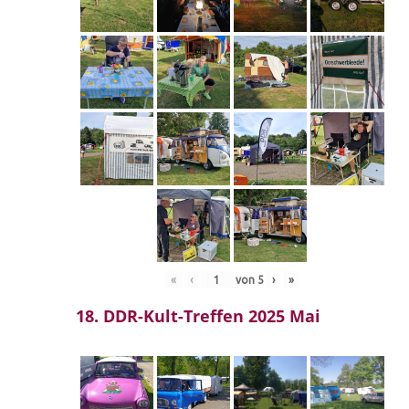
«
‹
von
5
›
»
18. DDR-Kult-Treffen 2025 Mai