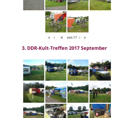
«
‹
von
17
›
»
3. DDR-Kult-Treffen 2017 September