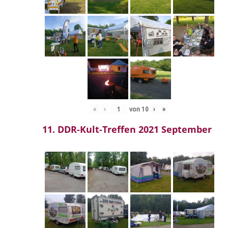
«
‹
von
10
›
»
11. DDR-Kult-Treffen 2021 September