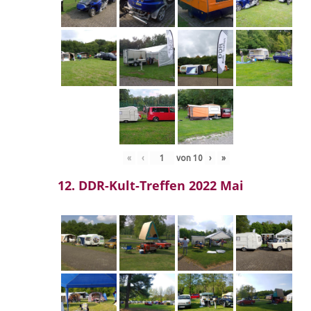
«
‹
von
10
›
»
12. DDR-Kult-Treffen 2022 Mai