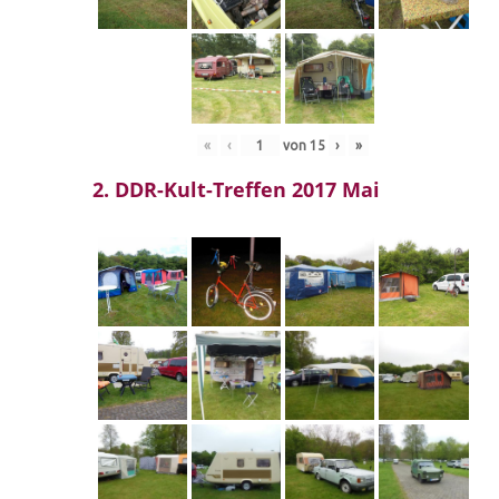
«
‹
von
15
›
»
2. DDR-Kult-Treffen 2017 Mai