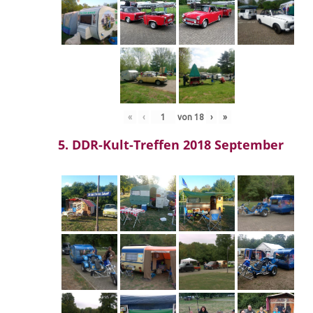
«
‹
von
18
›
»
5. DDR-Kult-Treffen 2018 September