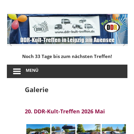
Zum
Inhalt
DDR-
springen
Kult-
Treffen
in
Noch 33 Tage bis zum nächsten Treffen!
Leipzig
MENÜ
am
Galerie
Auensee
20. DDR-Kult-Treffen 2026 Mai