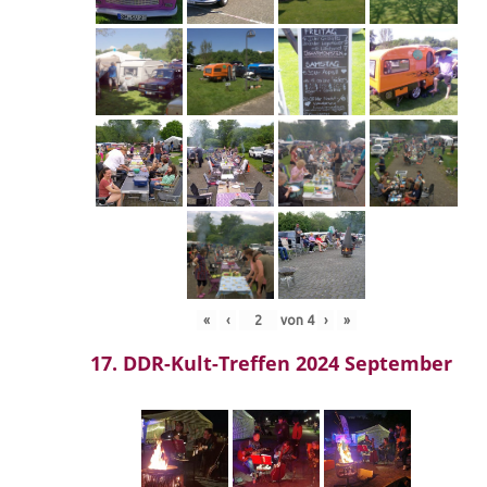
«
‹
von
4
›
»
17. DDR-Kult-Treffen 2024 September