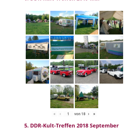
«
‹
von
18
›
»
5. DDR-Kult-Treffen 2018 September