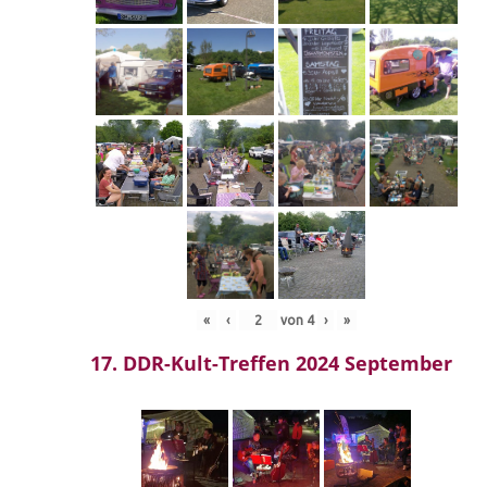
«
‹
von
4
›
»
17. DDR-Kult-Treffen 2024 September