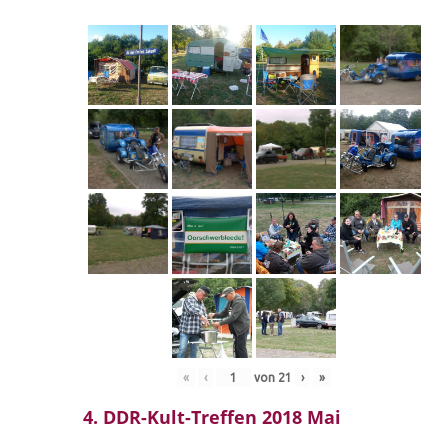
«
‹
von
21
›
»
4. DDR-Kult-Treffen 2018 Mai