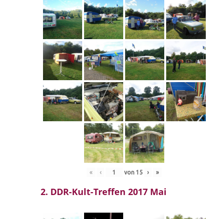
«
‹
von
15
›
»
2. DDR-Kult-Treffen 2017 Mai