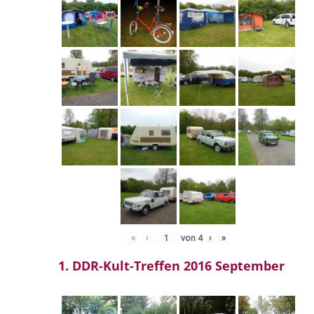
«
‹
von
4
›
»
1. DDR-Kult-Treffen 2016 September