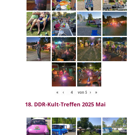
«
‹
von
5
›
»
18. DDR-Kult-Treffen 2025 Mai