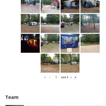
«
‹
von
3
›
»
Team