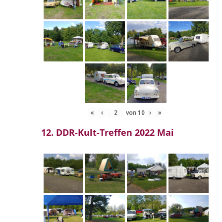
«
‹
von
10
›
»
12. DDR-Kult-Treffen 2022 Mai