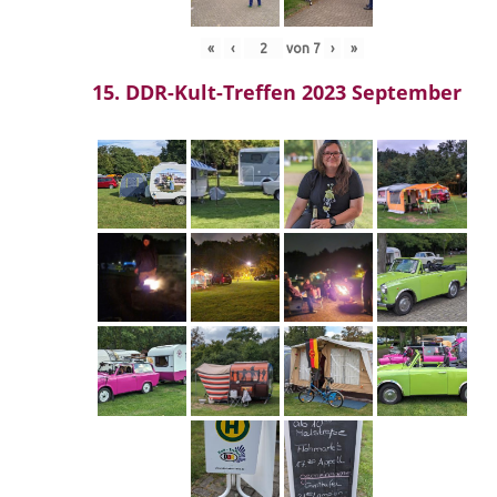
«
‹
von
7
›
»
15. DDR-Kult-Treffen 2023 September