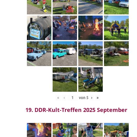
«
‹
von
5
›
»
19. DDR-Kult-Treffen 2025 September