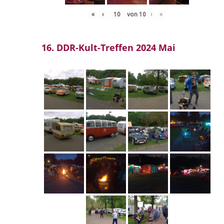
«
‹
von
10
›
»
16. DDR-Kult-Treffen 2024 Mai