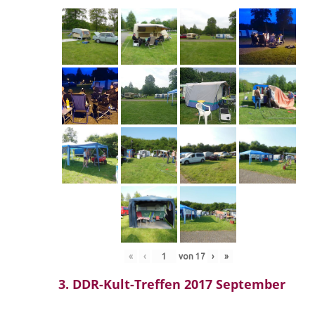
«
‹
von
17
›
»
3. DDR-Kult-Treffen 2017 September