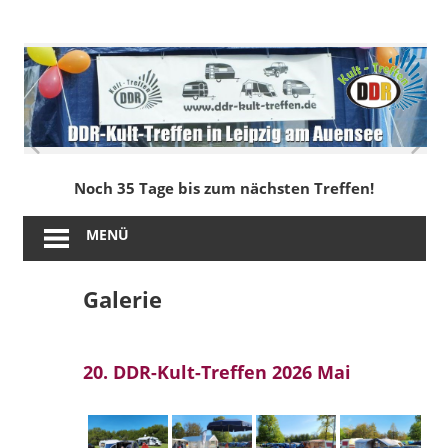
Zum
Inhalt
DDR-
springen
Kult-
Treffen
in
Noch 35 Tage bis zum nächsten Treffen!
Leipzig
MENÜ
am
Galerie
Auensee
20. DDR-Kult-Treffen 2026 Mai