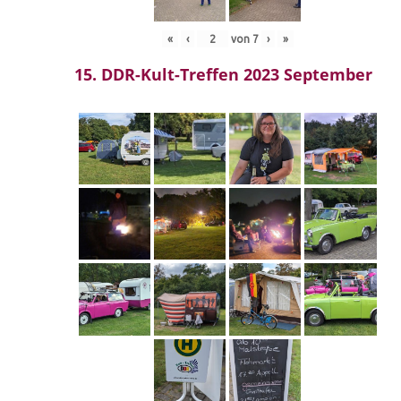
«
‹
von
7
›
»
15. DDR-Kult-Treffen 2023 September