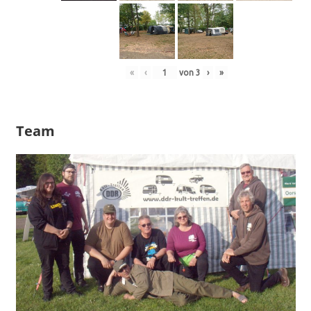
«
‹
von
3
›
»
Team