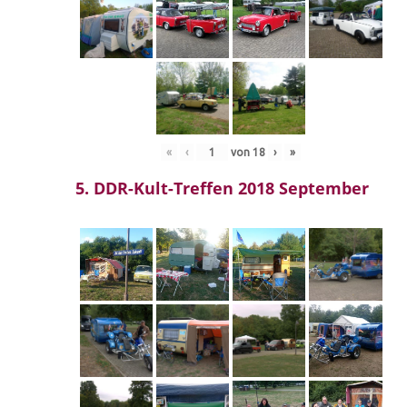
«
‹
von
18
›
»
5. DDR-Kult-Treffen 2018 September