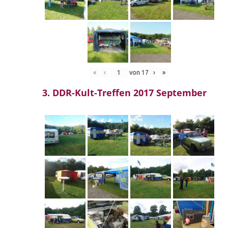
«
‹
von
17
›
»
3. DDR-Kult-Treffen 2017 September