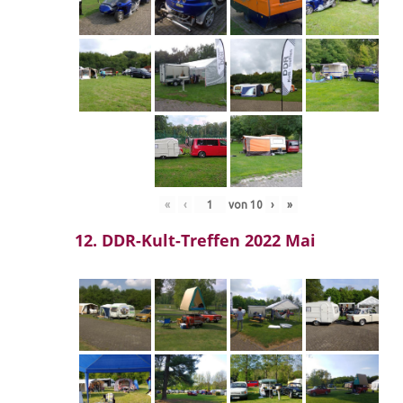
«
‹
von
10
›
»
12. DDR-Kult-Treffen 2022 Mai