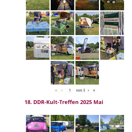
«
‹
von
5
›
»
18. DDR-Kult-Treffen 2025 Mai