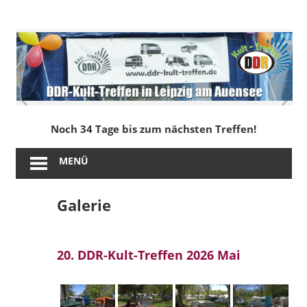
Zum
Inhalt
DDR-
springen
Kult-
Treffen
in
Noch 34 Tage bis zum nächsten Treffen!
Leipzig
MENÜ
am
Galerie
Auensee
20. DDR-Kult-Treffen 2026 Mai