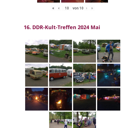
«
‹
von
10
›
»
16. DDR-Kult-Treffen 2024 Mai