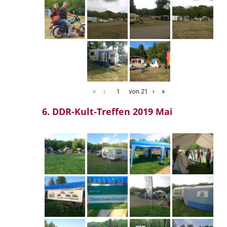
«
‹
von
21
›
»
6. DDR-Kult-Treffen 2019 Mai