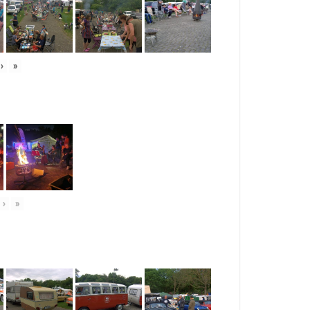
›
»
›
»