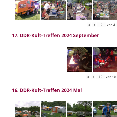
«
‹
von
4
17. DDR-Kult-Treffen 2024 September
«
‹
von
10
16. DDR-Kult-Treffen 2024 Mai