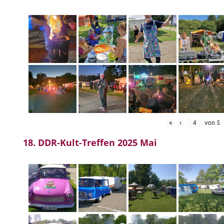
«
‹
von
5
18. DDR-Kult-Treffen 2025 Mai