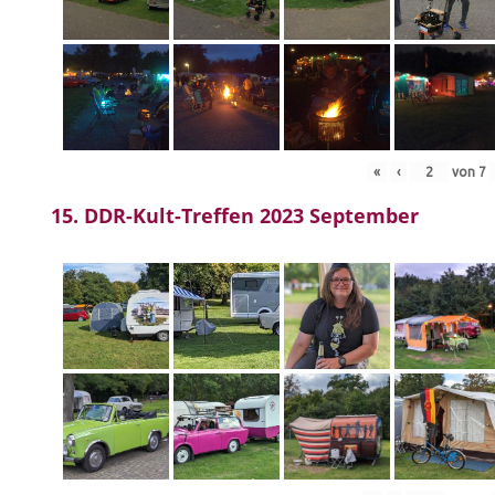
«
‹
von
7
15. DDR-Kult-Treffen 2023 September