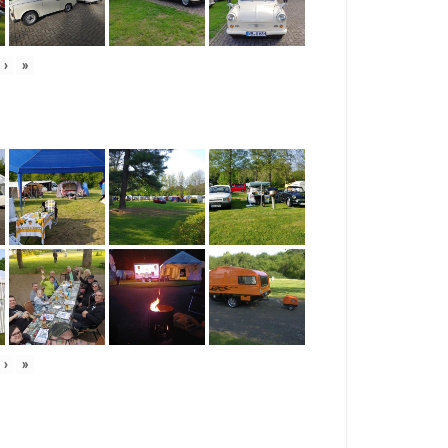
›
»
›
»