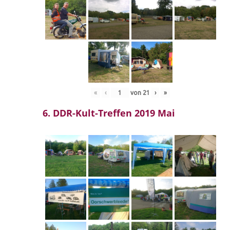
«
‹
von
21
›
»
6. DDR-Kult-Treffen 2019 Mai