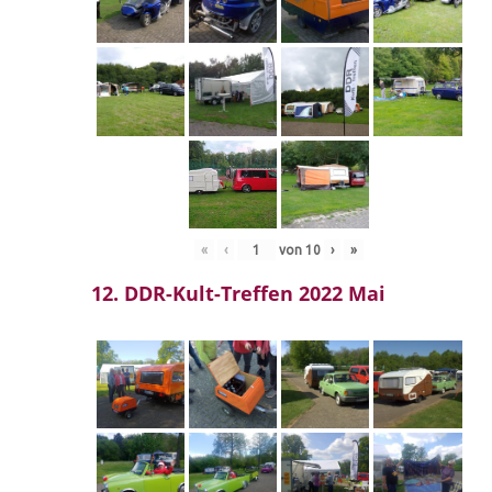
«
‹
von
10
›
»
12. DDR-Kult-Treffen 2022 Mai