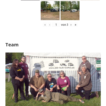
«
‹
von
3
›
»
Team