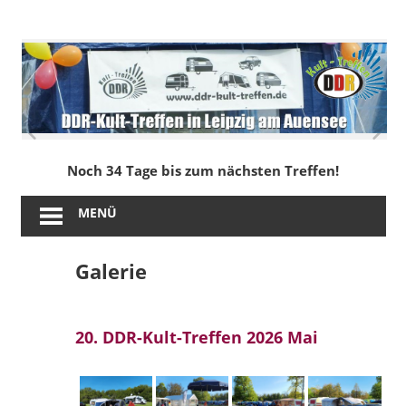
Zum
Inhalt
DDR-
springen
Kult-
Treffen
in
Noch 34 Tage bis zum nächsten Treffen!
Leipzig
MENÜ
am
Galerie
Auensee
20. DDR-Kult-Treffen 2026 Mai