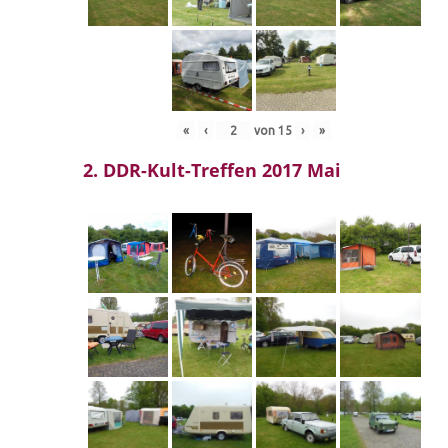
«
‹
von
15
›
»
2. DDR-Kult-Treffen 2017 Mai