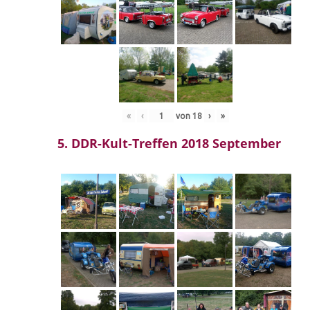
«
‹
von
18
›
»
5. DDR-Kult-Treffen 2018 September