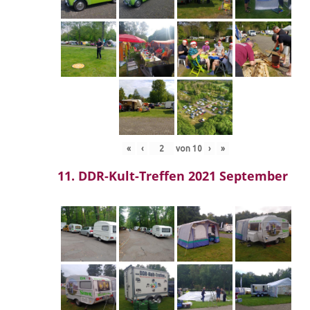
«
‹
von
10
›
»
11. DDR-Kult-Treffen 2021 September