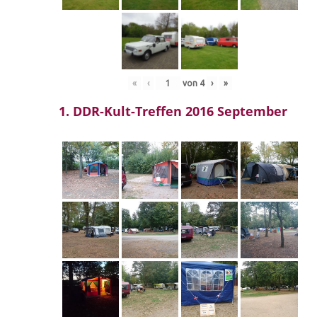
«
‹
von
4
›
»
1. DDR-Kult-Treffen 2016 September