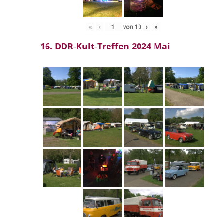
«
‹
von
10
›
»
16. DDR-Kult-Treffen 2024 Mai