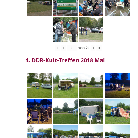
«
‹
von
21
›
»
4. DDR-Kult-Treffen 2018 Mai