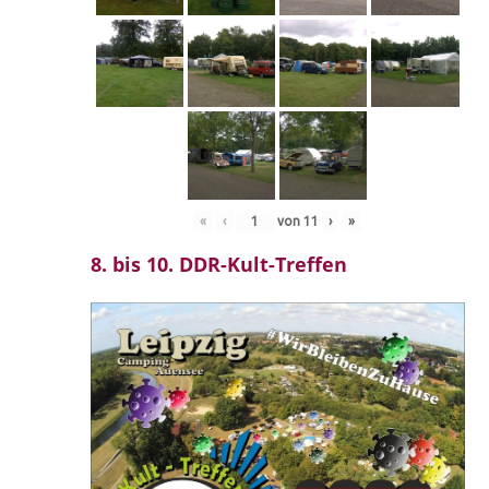
«
‹
von
11
›
»
8. bis 10. DDR-Kult-Treffen