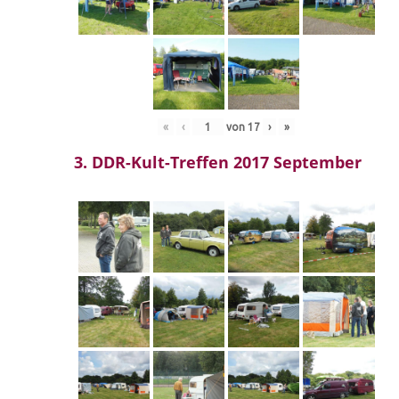
«
‹
von
17
›
»
3. DDR-Kult-Treffen 2017 September