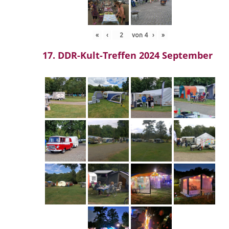
«
‹
von
4
›
»
17. DDR-Kult-Treffen 2024 September