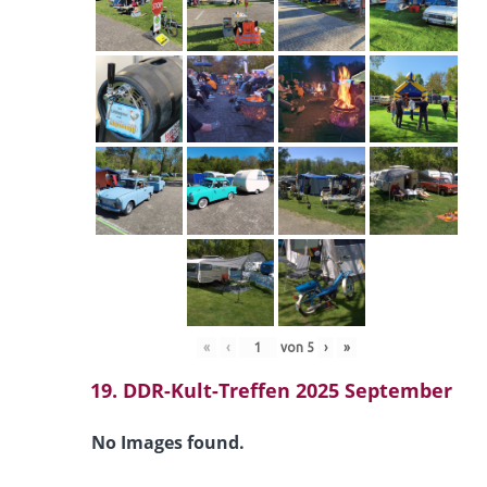
«
‹
von
5
›
»
19. DDR-Kult-Treffen 2025 September
No Images found.