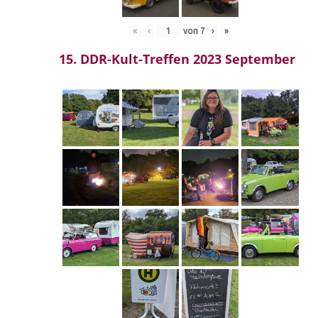
«
‹
von
7
›
»
15. DDR-Kult-Treffen 2023 September