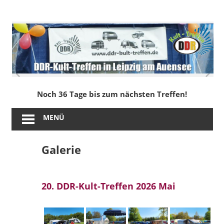
Zum
Inhalt
DDR-
springen
Kult-
Treffen
in
Noch 36 Tage bis zum nächsten Treffen!
Leipzig
MENÜ
am
Galerie
Auensee
20. DDR-Kult-Treffen 2026 Mai