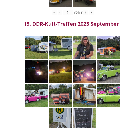
«
‹
von
7
›
»
15. DDR-Kult-Treffen 2023 September