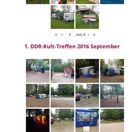
«
‹
von
4
›
»
1. DDR-Kult-Treffen 2016 September