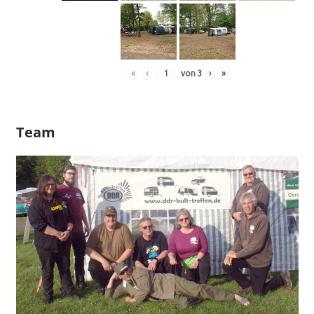
«
‹
von
3
›
»
Team