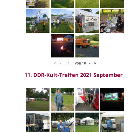
«
‹
von
10
›
»
11. DDR-Kult-Treffen 2021 September