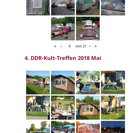
«
‹
von
21
›
»
4. DDR-Kult-Treffen 2018 Mai