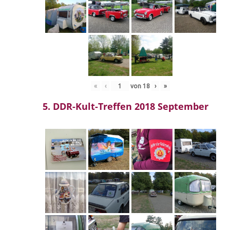
«
‹
von
18
›
»
5. DDR-Kult-Treffen 2018 September