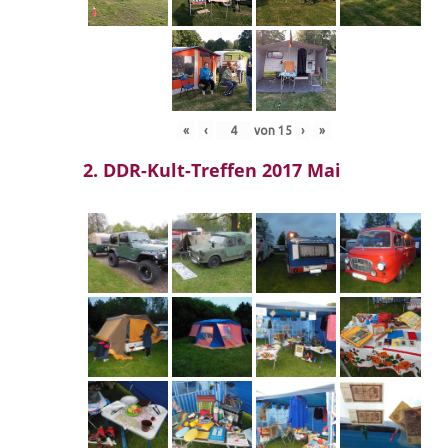
«
‹
von
15
›
»
2. DDR-Kult-Treffen 2017 Mai