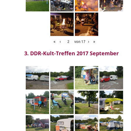
«
‹
von
17
›
»
3. DDR-Kult-Treffen 2017 September