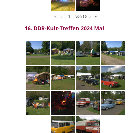
«
‹
von
10
›
»
16. DDR-Kult-Treffen 2024 Mai