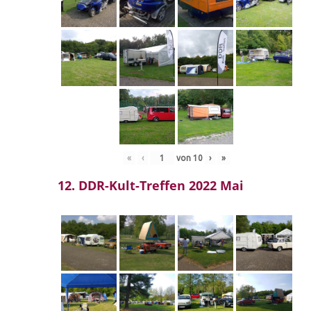
«
‹
von
10
›
»
12. DDR-Kult-Treffen 2022 Mai