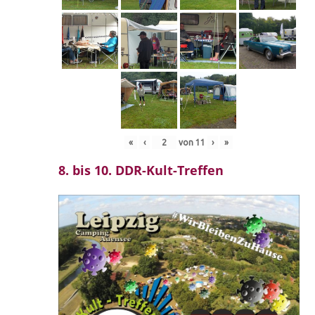
«
‹
von
11
›
»
8. bis 10. DDR-Kult-Treffen