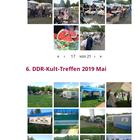
«
‹
von
21
›
»
6. DDR-Kult-Treffen 2019 Mai