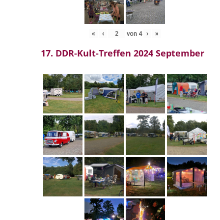
«
‹
von
4
›
»
17. DDR-Kult-Treffen 2024 September