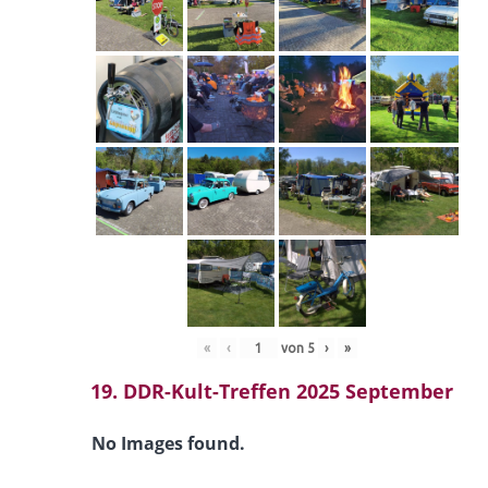
«
‹
von
5
›
»
19. DDR-Kult-Treffen 2025 September
No Images found.