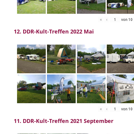
«
‹
von
10
12. DDR-Kult-Treffen 2022 Mai
«
‹
von
10
11. DDR-Kult-Treffen 2021 September