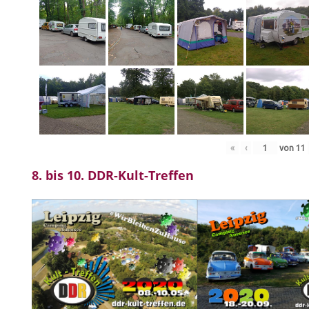
«
‹
von
11
8. bis 10. DDR-Kult-Treffen