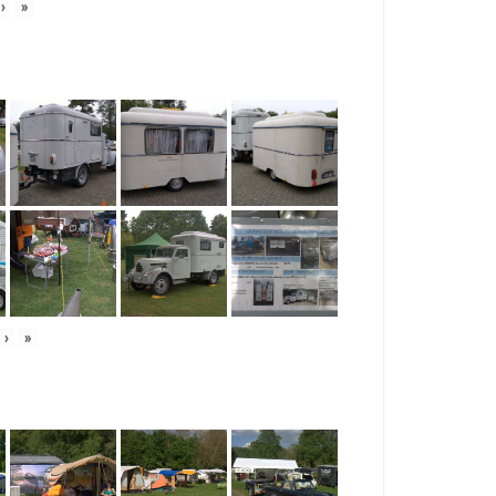
›
»
›
»