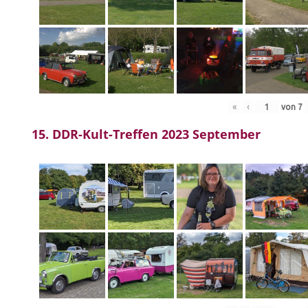
«
‹
von
7
15. DDR-Kult-Treffen 2023 September