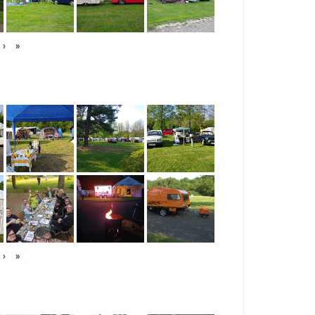
›
»
›
»