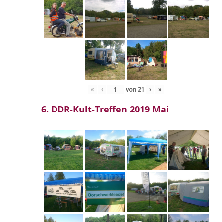
«
‹
von
21
›
»
6. DDR-Kult-Treffen 2019 Mai