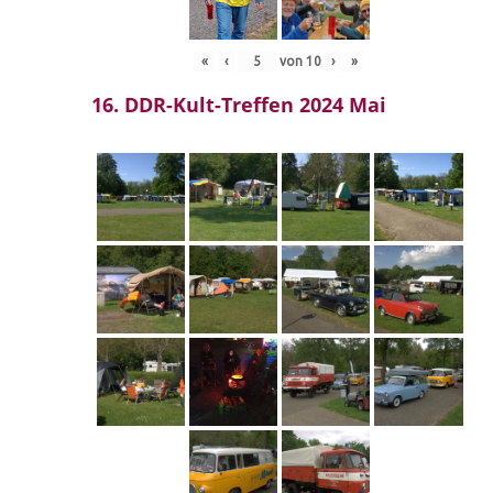
«
‹
von
10
›
»
16. DDR-Kult-Treffen 2024 Mai