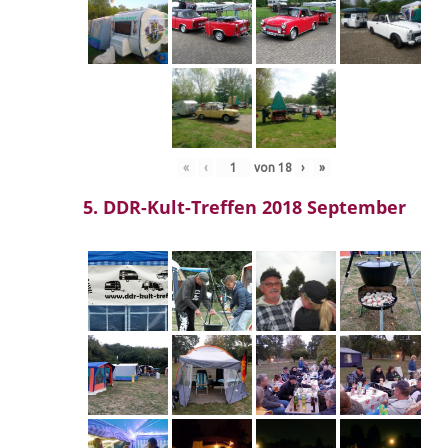
«
‹
von
18
›
»
5. DDR-Kult-Treffen 2018 September