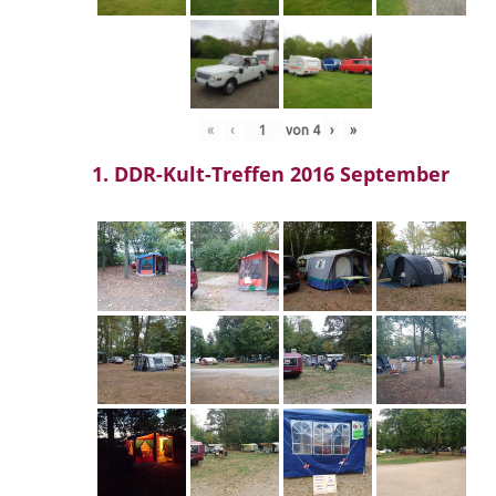
«
‹
von
4
›
»
1. DDR-Kult-Treffen 2016 September