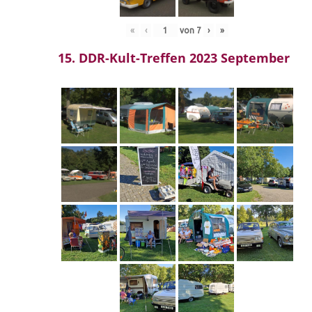
«
‹
von
7
›
»
15. DDR-Kult-Treffen 2023 September