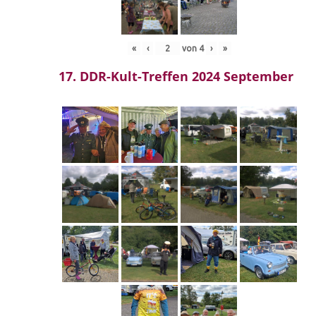
«
‹
von
4
›
»
17. DDR-Kult-Treffen 2024 September