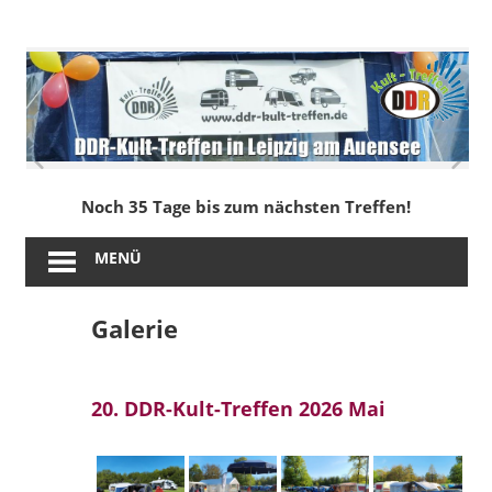
Zum
Inhalt
DDR-
springen
Kult-
Treffen
in
Noch 35 Tage bis zum nächsten Treffen!
Leipzig
MENÜ
am
Galerie
Auensee
20. DDR-Kult-Treffen 2026 Mai