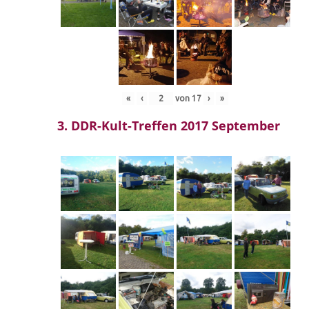
«
‹
von
17
›
»
3. DDR-Kult-Treffen 2017 September