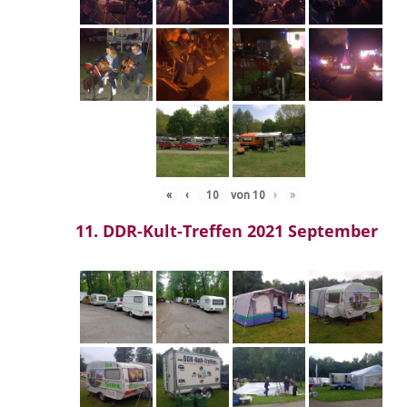
«
‹
von
10
›
»
11. DDR-Kult-Treffen 2021 September