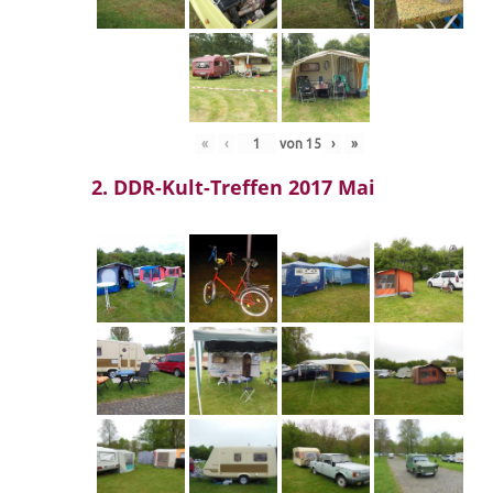
«
‹
von
15
›
»
2. DDR-Kult-Treffen 2017 Mai