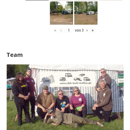
«
‹
von
3
›
»
Team