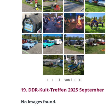
«
‹
von
5
›
»
19. DDR-Kult-Treffen 2025 September
No Images found.