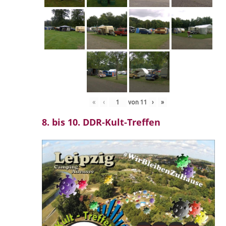
«
‹
von
11
›
»
8. bis 10. DDR-Kult-Treffen