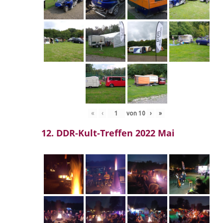
«
‹
von
10
›
»
12. DDR-Kult-Treffen 2022 Mai