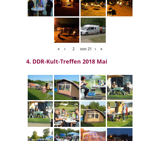
«
‹
von
21
›
»
4. DDR-Kult-Treffen 2018 Mai