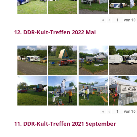
«
‹
von
10
12. DDR-Kult-Treffen 2022 Mai
«
‹
von
10
11. DDR-Kult-Treffen 2021 September