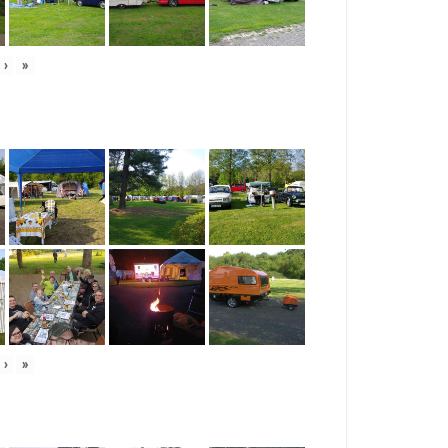
›
»
›
»