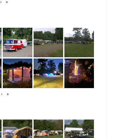
›
»
›
»