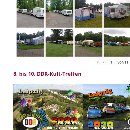
«
‹
von
11
8. bis 10. DDR-Kult-Treffen