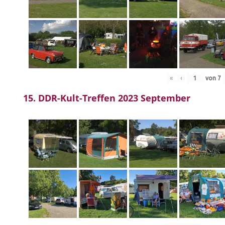
«
‹
von
7
15. DDR-Kult-Treffen 2023 September